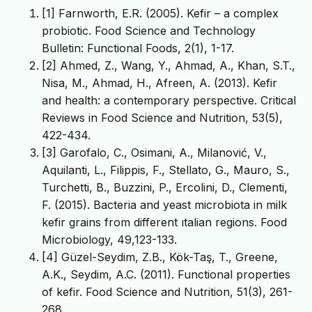
[1] Farnworth, E.R. (2005). Kefir – a complex
probiotic. Food Science and Technology
Bulletin: Functional Foods, 2(1), 1-17.
[2] Ahmed, Z., Wang, Y., Ahmad, A., Khan, S.T.,
Nisa, M., Ahmad, H., Afreen, A. (2013). Kefir
and health: a contemporary perspective. Critical
Reviews in Food Science and Nutrition, 53(5),
422-434.
[3] Garofalo, C., Osimani, A., Milanović, V.,
Aquilanti, L., Filippis, F., Stellato, G., Mauro, S.,
Turchetti, B., Buzzini, P., Ercolini, D., Clementi,
F. (2015). Bacteria and yeast microbiota in milk
kefir grains from different ıtalian regions. Food
Microbiology, 49,123-133.
[4] Güzel-Seydim, Z.B., Kök-Taş, T., Greene,
A.K., Seydim, A.C. (2011). Functional properties
of kefir. Food Science and Nutrition, 51(3), 261-
268.