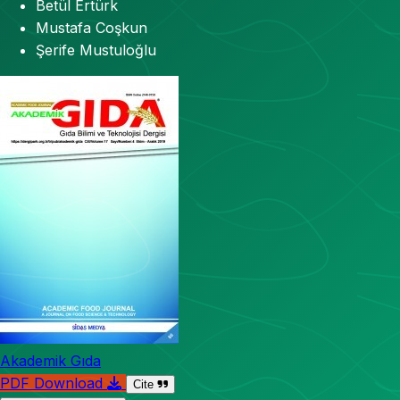
Betül Ertürk
Mustafa Coşkun
Şerife Mustuloğlu
Akademik Gıda
PDF Download
Cite