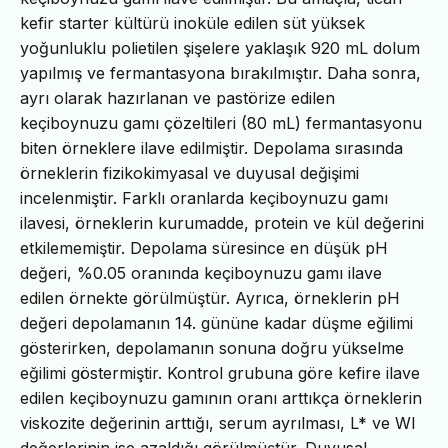
kefir starter kültürü inoküle edilen süt yüksek
yoğunluklu polietilen şişelere yaklaşık 920 mL dolum
yapılmış ve fermantasyona bırakılmıştır. Daha sonra,
ayrı olarak hazırlanan ve pastörize edilen
keçiboynuzu gamı çözeltileri (80 mL) fermantasyonu
biten örneklere ilave edilmiştir. Depolama sırasında
örneklerin fizikokimyasal ve duyusal değişimi
incelenmiştir. Farklı oranlarda keçiboynuzu gamı
ilavesi, örneklerin kurumadde, protein ve kül değerini
etkilememiştir. Depolama süresince en düşük pH
değeri, %0.05 oranında keçiboynuzu gamı ilave
edilen örnekte görülmüştür. Ayrıca, örneklerin pH
değeri depolamanın 14. gününe kadar düşme eğilimi
gösterirken, depolamanın sonuna doğru yükselme
eğilimi göstermiştir. Kontrol grubuna göre kefire ilave
edilen keçiboynuzu gamının oranı arttıkça örneklerin
viskozite değerinin arttığı, serum ayrılması, L* ve WI
değerlerinin ise azaldığı görülmüştür. Duyusal