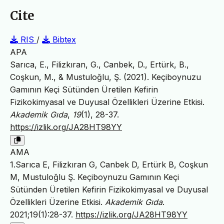
Cite
RIS
/
Bibtex
APA
Sarıca, E., Filizkıran, G., Canbek, D., Ertürk, B.,
Coşkun, M., & Mustuloğlu, Ş. (2021). Keçiboynuzu
Gamının Keçi Sütünden Üretilen Kefirin
Fizikokimyasal ve Duyusal Özellikleri Üzerine Etkisi.
Akademik Gıda
,
19
(1), 28-37.
https://izlik.org/JA28HT98YY
AMA
1.Sarıca E, Filizkıran G, Canbek D, Ertürk B, Coşkun
M, Mustuloğlu Ş. Keçiboynuzu Gamının Keçi
Sütünden Üretilen Kefirin Fizikokimyasal ve Duyusal
Özellikleri Üzerine Etkisi.
Akademik Gıda
.
2021;19(1):28-37.
https://izlik.org/JA28HT98YY