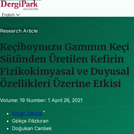
English
Login
Research Article
Keçiboynuzu Gamının Keçi
Sütünden Üretilen Kefirin
Fizikokimyasal ve Duyusal
Özellikleri Üzerine Etkisi
Volume: 19
Number: 1
April 26, 2021
*
Ercan Sarıca
Gökçe Filizkıran
Doğukan Canbek