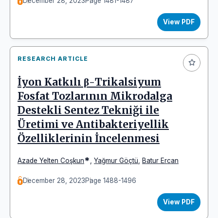
December 28, 2023
Page 1481-1487
View PDF
RESEARCH ARTICLE
İyon Katkılı β-Trikalsiyum
Fosfat Tozlarının Mikrodalga
Destekli Sentez Tekniği ile
Üretimi ve Antibakteriyellik
Özelliklerinin İncelenmesi
*
Azade Yelten Coşkun
,
Yağmur Göçtü
,
Batur Ercan
December 28, 2023
Page 1488-1496
View PDF