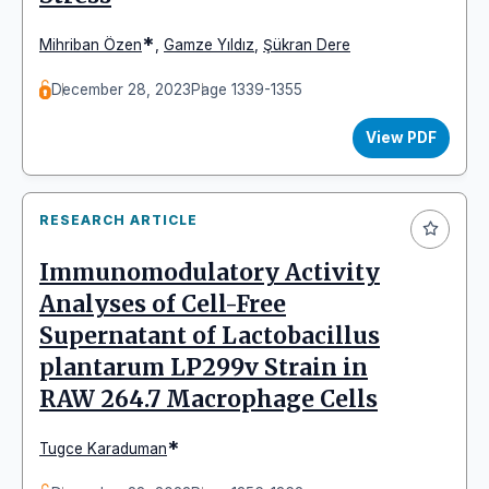
*
Mihriban Özen
,
Gamze Yıldız
,
Şükran Dere
December 28, 2023
Page 1339-1355
View PDF
RESEARCH ARTICLE
Immunomodulatory Activity
Analyses of Cell-Free
Supernatant of Lactobacillus
plantarum LP299v Strain in
RAW 264.7 Macrophage Cells
*
Tugce Karaduman