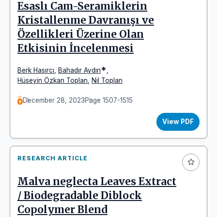
Esaslı Cam-Seramiklerin
Kristallenme Davranışı ve
Özellikleri Üzerine Olan
Etkisinin İncelenmesi
*
Berk Hasırcı
,
Bahadır Aydın
,
Hüseyin Özkan Toplan
,
Nil Toplan
December 28, 2023
Page 1507-1515
View PDF
RESEARCH ARTICLE
Malva neglecta Leaves Extract
/ Biodegradable Diblock
Copolymer Blend