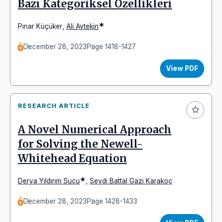
Bazı Kategoriksel Özellikleri
*
Pınar Küçüker
,
Ali Aytekin
December 28, 2023
Page 1418-1427
View PDF
RESEARCH ARTICLE
A Novel Numerical Approach
for Solving the Newell-
Whitehead Equation
*
Derya Yıldırım Sucu
,
Seydi Battal Gazi Karakoç
December 28, 2023
Page 1428-1433