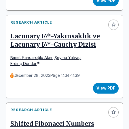
View PDF
RESEARCH ARTICLE
Lacunary I^*-Yakınsaklık ve
Lacunary I^*-Cauchy Dizisi
Nimet Pancaroğlu Akın
,
Şeyma Yalvaç
,
*
Erdinç Dündar
December 28, 2023
Page 1434-1439
View PDF
RESEARCH ARTICLE
Shifted Fibonacci Numbers