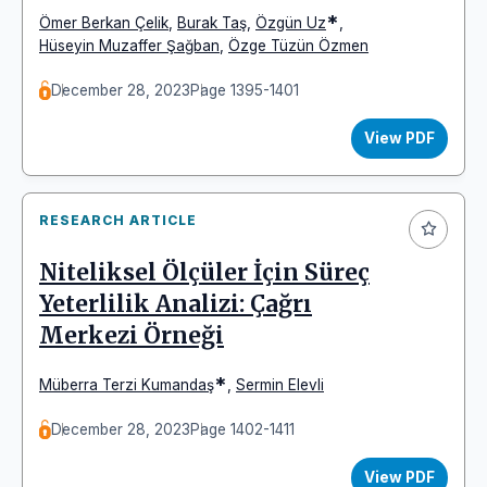
*
Ömer Berkan Çelik
,
Burak Taş
,
Özgün Uz
,
Hüseyin Muzaffer Şağban
,
Özge Tüzün Özmen
December 28, 2023
Page 1395-1401
View PDF
RESEARCH ARTICLE
Niteliksel Ölçüler İçin Süreç
Yeterlilik Analizi: Çağrı
Merkezi Örneği
*
Müberra Terzi Kumandaş
,
Sermin Elevli
December 28, 2023
Page 1402-1411
View PDF