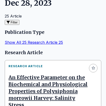
Dec 28, 2023
25 Article
Filter
Publication Type
Show All
25
Research Article
25
Articles
Research Article
RESEARCH ARTICLE
An Effective Parameter on the
Biochemical and Physiological
Properties of Polysiphonia
morrowii Harvey: Salinity
Stress