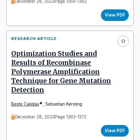
December 28, 2023
Page 1356-1362
View PDF
RESEARCH ARTICLE
Optimization Studies and
Results of Recombinase
Polymerase Amplification
Technique for Gene Mutation
Detection
*
Beste Çağdaş
,
Sebastian Kerstıng
December 28, 2023
Page 1363-1372
View PDF