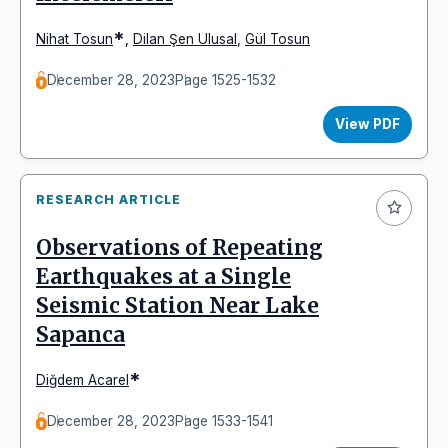
*
Nihat Tosun
,
Dilan Şen Ulusal
,
Gül Tosun
December 28, 2023
Page 1525-1532
View PDF
RESEARCH ARTICLE
Observations of Repeating
Earthquakes at a Single
Seismic Station Near Lake
Sapanca
*
Diğdem Acarel
December 28, 2023
Page 1533-1541