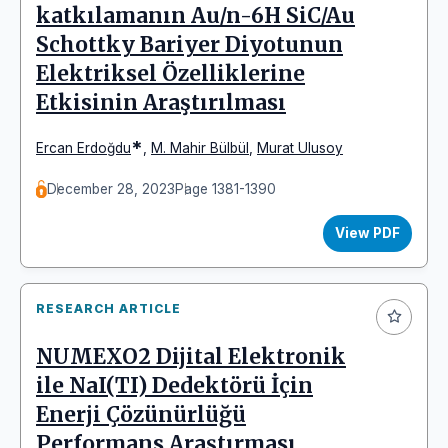
katkılamanın Au/n-6H SiC/Au
Schottky Bariyer Diyotunun
Elektriksel Özelliklerine
Etkisinin Araştırılması
*
Ercan Erdoğdu
,
M. Mahir Bülbül
,
Murat Ulusoy
December 28, 2023
Page 1381-1390
View PDF
RESEARCH ARTICLE
NUMEXO2 Dijital Elektronik
ile NaI(TI) Dedektörü İçin
Enerji Çözünürlüğü
Performans Araştırması