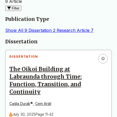
9 Article
Filter
Publication Type
Show All
9
Dissertation
2
Research Article
7
Articles
Dissertation
DISSERTATION
The Oikoi Building at
Labraunda through Time:
Function, Transition, and
Continuity
*
Çağla Durak
,
Cem Ardıl
July 30, 2025
Page 11-42