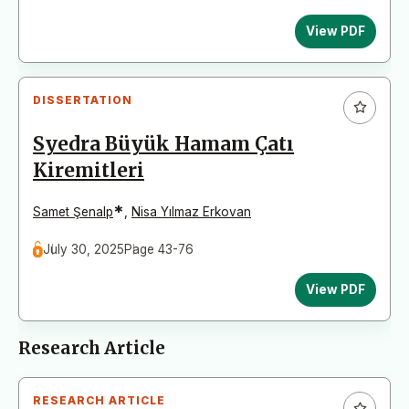
View PDF
DISSERTATION
Syedra Büyük Hamam Çatı
Kiremitleri
*
Samet Şenalp
,
Nisa Yılmaz Erkovan
July 30, 2025
Page 43-76
View PDF
Research Article
RESEARCH ARTICLE