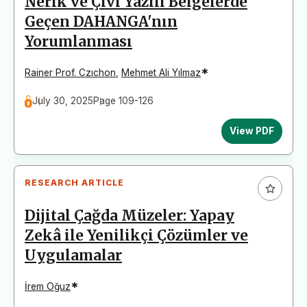
Nerik ve Çivi Yazılı Belgelerde
Geçen DAHANGA'nın
Yorumlanması
*
Rainer Prof. Czıchon
,
Mehmet Ali Yılmaz
July 30, 2025
Page 109-126
View PDF
RESEARCH ARTICLE
Dijital Çağda Müzeler: Yapay
Zekâ ile Yenilikçi Çözümler ve
Uygulamalar
*
İrem Oğuz