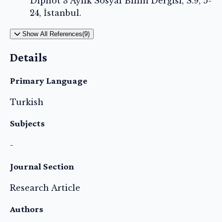
Dipnot 3 Aylık Sosyal Bilim Dergisi, S.9, 5-
24, İstanbul.
Show All References(9)
Details
Primary Language
Turkish
Subjects
-
Journal Section
Research Article
Authors