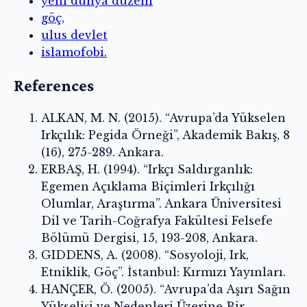
yeni dünya düzeni
göç,
ulus devlet
islamofobi.
References
ALKAN, M. N. (2015). “Avrupa’da Yükselen
Irkçılık: Pegida Örneği”, Akademik Bakış, 8
(16), 275-289. Ankara.
ERBAŞ, H. (1994). “Irkçı Saldırganlık:
Egemen Açıklama Biçimleri Irkçılığı
Olumlar, Araştırma”. Ankara Üniversitesi
Dil ve Tarih-Coğrafya Fakültesi Felsefe
Bölümü Dergisi, 15, 193-208, Ankara.
GIDDENS, A. (2008). “Sosyoloji, Irk,
Etniklik, Göç”. İstanbul: Kırmızı Yayınları.
HANÇER, Ö. (2005). “Avrupa’da Aşırı Sağın
Yükselişi ve Nedenleri Üzerine Bir