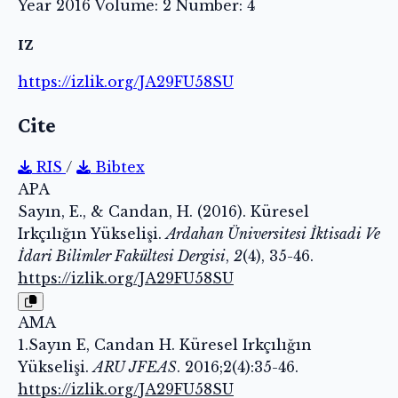
Year 2016 Volume: 2 Number: 4
IZ
https://izlik.org/JA29FU58SU
Cite
RIS
/
Bibtex
APA
Sayın, E., & Candan, H. (2016). Küresel
Irkçılığın Yükselişi.
Ardahan Üniversitesi İktisadi Ve
İdari Bilimler Fakültesi Dergisi
,
2
(4), 35-46.
https://izlik.org/JA29FU58SU
AMA
1.Sayın E, Candan H. Küresel Irkçılığın
Yükselişi.
ARU JFEAS
. 2016;2(4):35-46.
https://izlik.org/JA29FU58SU