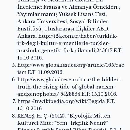
İnceleme: Fransa ve Almanya Örnekleri”,
Yayımlanmamış Yüksek Lisans Tezi,
Ankara Üniversitesi, Sosyal Bilimler
Enstitüsü, Uluslararası İlişkiler ABD,
Ankara. http://t24.com.tr/haber/turkluk-
irk-degil-kultur-ermenilerle-turkler-
arasinda-genetik- fark-cikmadi,245617 E.T:
15.10.2016.
http://www.globalissues.org/article/165/rac
ism E.T: 11.09.2016.
http://www.globalresearch.ca/the-hidden-
truth-the-rising-tide-of-global-racism-
andxenophobia/ 5428854 E.T: 15.10.2016.
https://tr.wikipedia.org/wiki/Pegida E.T:
15.10.2016.
KENEŞ, H. Ç. (2012). “Biyolojik Mitten
Kültürel Mite: “Yeni” Irkçılık Nedir?”