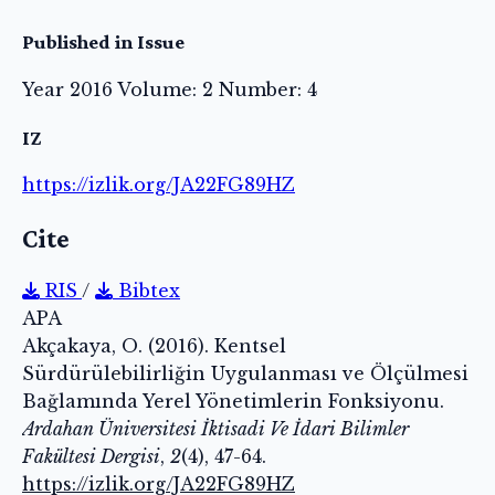
Published in Issue
Year 2016 Volume: 2 Number: 4
IZ
https://izlik.org/JA22FG89HZ
Cite
RIS
/
Bibtex
APA
Akçakaya, O. (2016). Kentsel
Sürdürülebilirliğin Uygulanması ve Ölçülmesi
Bağlamında Yerel Yönetimlerin Fonksiyonu.
Ardahan Üniversitesi İktisadi Ve İdari Bilimler
Fakültesi Dergisi
,
2
(4), 47-64.
https://izlik.org/JA22FG89HZ