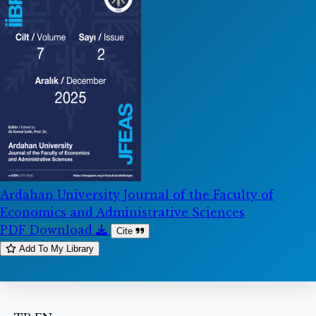
Ardahan University Journal of the Faculty of
Economics and Administrative Sciences
PDF Download
Cite
Add To My Library