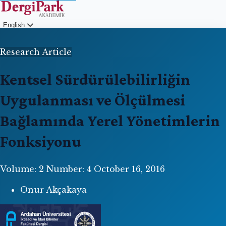
English
Login
Research Article
Kentsel Sürdürülebilirliğin
Uygulanması ve Ölçülmesi
Bağlamında Yerel Yönetimlerin
Fonksiyonu
Volume: 2
Number: 4
October 16, 2016
Onur Akçakaya