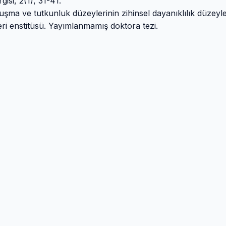
isi, 2(1), 31-41.
şma ve tutkunluk düzeylerinin zihinsel dayanıklılık düzeyle
mleri enstitüsü. Yayımlanmamış doktora tezi.