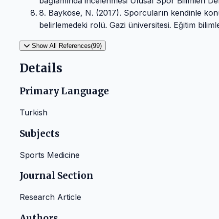
bağlamında incelenmesi Ulusal Spor Bilimleri Derg
8. Bayköse, N. (2017). Sporcuların kendinle konu
belirlemedeki rolü. Gazi üniversitesi. Eğitim bili
Show All References(99)
Details
Primary Language
Turkish
Subjects
Sports Medicine
Journal Section
Research Article
Authors