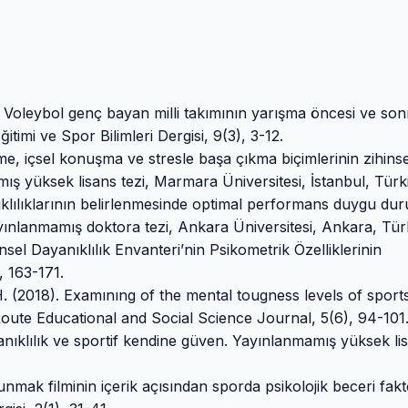
. Voleybol genç bayan milli takımının yarışma öncesi ve son
itimi ve Spor Bilimleri Dergisi, 9(3), 3-12.
me, içsel konuşma ve stresle başa çıkma biçimlerinin zihinse
mamış yüksek lisans tezi, Marmara Üniversitesi, İstanbul, Türk
anıklılıklarının belirlenmesinde optimal performans duygu du
ınlanmamış doktora tezi, Ankara Üniversitesi, Ankara, Tür
insel Dayanıklılık Envanteri’nin Psikometrik Özelliklerinin
, 163-171.
 H. (2018). Examınıng of the mental tougness levels of sport
oute Educational and Social Science Journal, 5(6), 94-101
yanıklılık ve sportif kendine güven. Yayınlanmamış yüksek li
nmak filminin içerik açısından sporda psikolojik beceri fakt