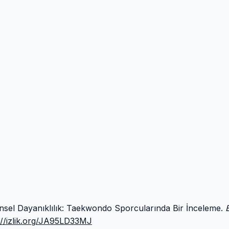
ihinsel Dayanıklılık: Taekwondo Sporcularında Bir İnceleme.
://izlik.org/JA95LD33MJ