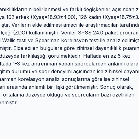
klılıklarının belirlenmesi ve farklı değişkenler açısından z
maya 102 erkek (Xyaş=18.93±4.00), 126 kadın (Xyaş=18.75±3
ır. Verilerin elde edilmesi amacı ile araştırmacılar tarafın
k Ölçeği (ZDÖ) kullanılmıştır. Veriler SPSS 24.0 paket progra
 Wallis testi ve Spearman Korelasyon testi ile analiz edilmişti
iştir. Elde edilen bulgulara göre zihinsel dayanıklılık puanı
düzeyde farklılaştığı görülmektedir. Haftada en az 6 kez
aftada 1-3 kez antrenman yapan sporculardan anlamlı olara
eğitim durumu ve spor deneyimi açısından ise zihinsel dayanık
Spearman korelasyon analizi sonuçlarına göre ise zihinsel
eri arasında anlamlı bir ilişki görülmemiştir. Sonuç olarak,
n ortalama düzeyde olduğu ve sporcuların bazı özellikleri
enmiştir.