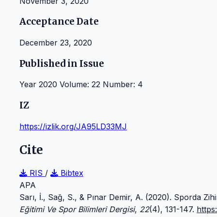
November 3, 2020
Acceptance Date
December 23, 2020
Published in Issue
Year 2020 Volume: 22 Number: 4
IZ
https://izlik.org/JA95LD33MJ
Cite
RIS
/
Bibtex
APA
Sarı, İ., Sağ, S., & Pınar Demir, A. (2020). Sporda Z
Eğitimi Ve Spor Bilimleri Dergisi
,
22
(4), 131-147.
https