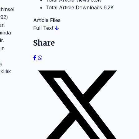
Total Article Downloads
6.2K
ihinsel
.92)
Article Files
dan
Full Text
mında
r.
Share
nın
k
lılık