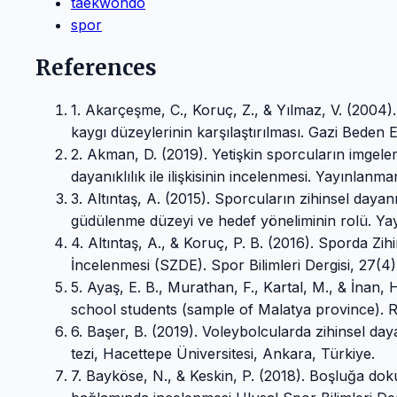
taekwondo
spor
References
1. Akarçeşme, C., Koruç, Z., & Yılmaz, V. (2004)
kaygı düzeylerinin karşılaştırılması. Gazi Beden Eğ
2. Akman, D. (2019). Yetişkin sporcuların imgele
dayanıklılık ile ilişkisinin incelenmesi. Yayınlan
3. Altıntaş, A. (2015). Sporcuların zihinsel day
güdülenme düzeyi ve hedef yöneliminin rolü. Yay
4. Altıntaş, A., & Koruç, P. B. (2016). Sporda Zih
İncelenmesi (SZDE). Spor Bilimleri Dergisi, 27(4)
5. Ayaş, E. B., Murathan, F., Kartal, M., & İnan,
school students (sample of Malatya province). R
6. Başer, B. (2019). Voleybolcularda zihinsel da
tezi, Hacettepe Üniversitesi, Ankara, Türkiye.
7. Bayköse, N., & Keskin, P. (2018). Boşluğa doku