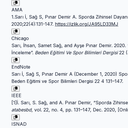
AMA
1.Sarı İ, Sağ S, Pınar Demir A. Sporda Zihinsel Daya
2020;22(4):131-147.
https://izlik.org/JA95LD33MJ
Chicago
Sarı, İhsan, Samet Sağ, and Ayşe Pınar Demir. 2020. 
İnceleme”.
Beden Eğitimi Ve Spor Bilimleri Dergisi
22 (
EndNote
Sarı İ, Sağ S, Pınar Demir A (December 1, 2020) Spor
Beden Eğitimi ve Spor Bilimleri Dergisi 22 4 131–147.
IEEE
[1]İ. Sarı, S. Sağ, and A. Pınar Demir, “Sporda Zihin
atabesbd
, vol. 22, no. 4, pp. 131–147, Dec. 2020, [Onl
ISNAD