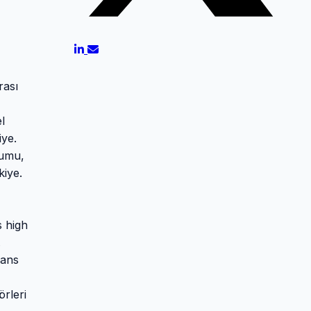
rası
l
iye.
rumu,
kiye.
s high
.
sans
örleri