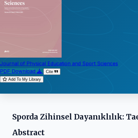
Journal of Physical Education and Sport Sciences
PDF Download
Cite
Add To My Library
Sporda Zihinsel Dayanıklılık: T
Abstract