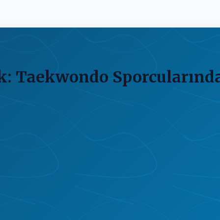
ık: Taekwondo Sporcularınd