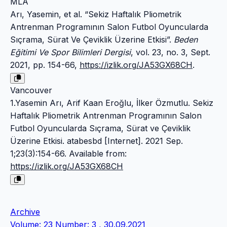
MLA
Arı, Yasemin, et al. “Sekiz Haftalık Pliometrik
Antrenman Programının Salon Futbol Oyuncularda
Sıçrama, Sürat Ve Çeviklik Üzerine Etkisi”.
Beden
Eğitimi Ve Spor Bilimleri Dergisi
, vol. 23, no. 3, Sept.
2021, pp. 154-66,
https://izlik.org/JA53GX68CH
.
Vancouver
1.Yasemin Arı, Arif Kaan Eroğlu, İlker Özmutlu. Sekiz
Haftalık Pliometrik Antrenman Programının Salon
Futbol Oyuncularda Sıçrama, Sürat ve Çeviklik
Üzerine Etkisi. atabesbd [Internet]. 2021 Sep.
1;23(3):154-66. Available from:
https://izlik.org/JA53GX68CH
Archive
Volume: 23 Number: 3 , 30.09.2021