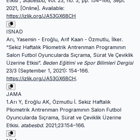
Etkisi”,
atabesbd
, vol. 23, no. 3, pp. 154–166, Sept.
2021, [Online]. Available:
https://izlik.org/JA53GX68CH
ISNAD
Arı, Yasemin - Eroğlu, Arif Kaan - Özmutlu, İlker.
“Sekiz Haftalık Pliometrik Antrenman Programının
Salon Futbol Oyuncularda Sıçrama, Sürat Ve Çeviklik
Üzerine Etkisi”.
Beden Eğitimi ve Spor Bilimleri Dergisi
23/3 (September 1, 2021): 154-166.
https://izlik.org/JA53GX68CH
.
JAMA
1.Arı Y, Eroğlu AK, Özmutlu İ. Sekiz Haftalık
Pliometrik Antrenman Programının Salon Futbol
Oyuncularda Sıçrama, Sürat ve Çeviklik Üzerine
Etkisi.
atabesbd
. 2021;23:154–166.