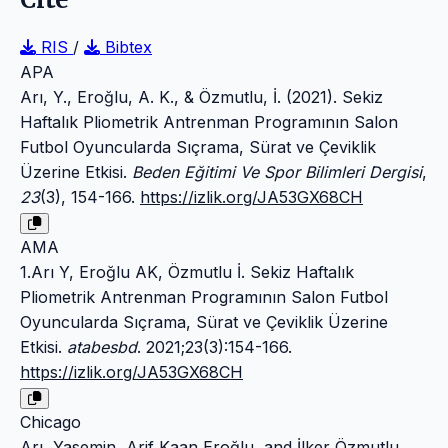
RIS
/
Bibtex
APA
Arı, Y., Eroğlu, A. K., & Özmutlu, İ. (2021). Sekiz
Haftalık Pliometrik Antrenman Programının Salon
Futbol Oyuncularda Sıçrama, Sürat ve Çeviklik
Üzerine Etkisi.
Beden Eğitimi Ve Spor Bilimleri Dergisi
,
23
(3), 154-166.
https://izlik.org/JA53GX68CH
AMA
1.Arı Y, Eroğlu AK, Özmutlu İ. Sekiz Haftalık
Pliometrik Antrenman Programının Salon Futbol
Oyuncularda Sıçrama, Sürat ve Çeviklik Üzerine
Etkisi.
atabesbd
. 2021;23(3):154-166.
https://izlik.org/JA53GX68CH
Chicago
Arı, Yasemin, Arif Kaan Eroğlu, and İlker Özmutlu.