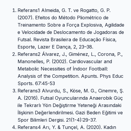
Referans1 Almeida, G. T. ve Rogatto, G. P.
(2007). Efeitos do Método Pliométrico de
Treinamento Sobre a Força Explosiva, Agilidade
e Velocidade de Deslocamento de Jogadoras de
Futsal. Revista Brasileira de Educação Física,
Esporte, Lazer E Dança, 2, 23–38.
Referans2 Álvarez, J., Giménez, L., Corona, P.,
Manonelles, P. (2002). Cardiovascular and
Metabolic Necessities of İndoor Football:
Analysis of the Competition. Apunts. Phys Educ
Sports. 67:45-53
Referans3 Alvurdu, S., Köse, M. G., Cinemre, Ş.
A. (2016). Futsal Oyuncularında Anaerobik Güç
ile Tekrarlı Yön Değiştirme Yeteneği Arasındaki
İlişkinin Değerlendirilmesi. Gazi Beden Eğitimi ve
Spor Bilimleri Dergisi. 21(1-4):29-37.
Referans4 Arı, Y. & Tunçel, A. (2020). Kadın