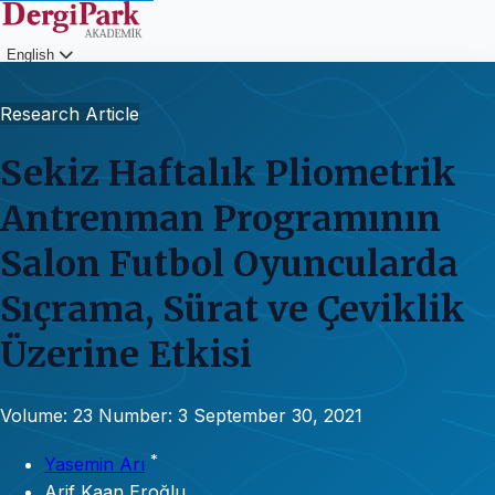
English
Login
Research Article
Sekiz Haftalık Pliometrik
Antrenman Programının
Salon Futbol Oyuncularda
Sıçrama, Sürat ve Çeviklik
Üzerine Etkisi
Volume: 23
Number: 3
September 30, 2021
*
Yasemin Arı
Arif Kaan Eroğlu