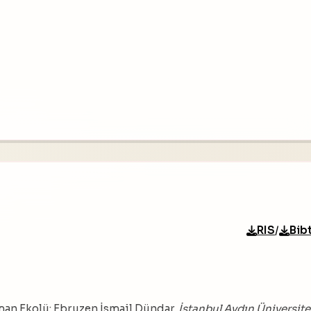
/
RIS
Bib
man Ekolü: Ebruzen İsmail Dündar.
İstanbul Aydın Üniversite