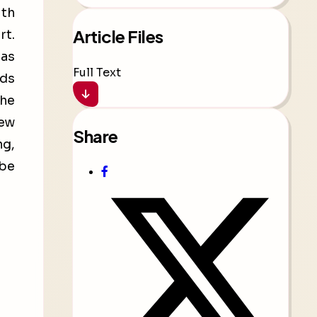
ith
Article Files
rt.
has
Full Text
nds
the
new
Share
ng,
 be