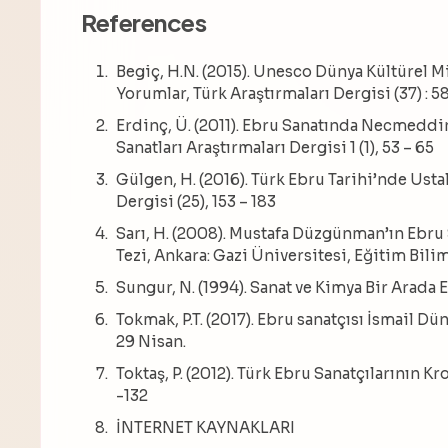
References
Begiç, H.N. (2015). Unesco Dünya Kültürel M
Yorumlar, Türk Araştırmaları Dergisi (37) : 5
Erdinç, Ü. (2011). Ebru Sanatında Necmedd
Sanatları Araştırmaları Dergisi 1 (1), 53 – 65
Gülgen, H. (2016). Türk Ebru Tarihi’nde Usta
Dergisi (25), 153 – 183
Sarı, H. (2008). Mustafa Düzgünman’ın Ebru
Tezi, Ankara: Gazi Üniversitesi, Eğitim Bilim
Sungur, N. (1994). Sanat ve Kimya Bir Arada E
Tokmak, P.T. (2017). Ebru sanatçısı İsmail D
29 Nisan.
Toktaş, P. (2012). Türk Ebru Sanatçılarının K
-132
İNTERNET KAYNAKLARI