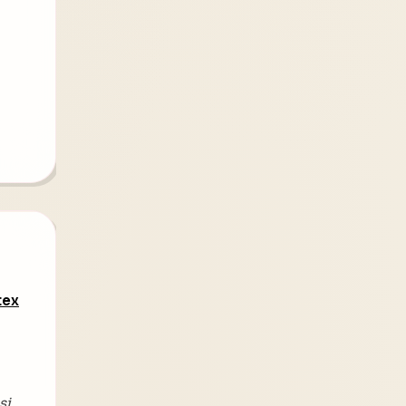
tex
si