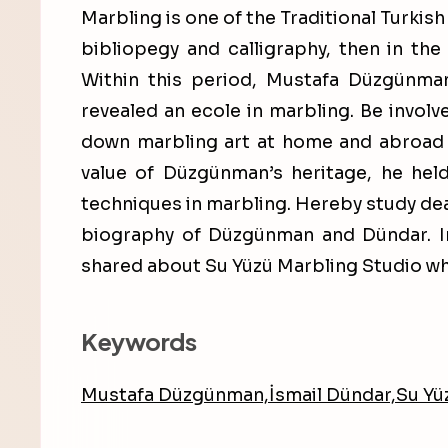
Marbling is one of the Traditional Turkish
bibliopegy and calligraphy, then in the
Within this period, Mustafa Düzgünm
revealed an ecole in marbling. Be involv
down marbling art at home and abroad 
value of Düzgünman’s heritage, he held
techniques in marbling. Hereby study dea
biography of Düzgünman and Dündar. In
shared about Su Yüzü Marbling Studio wh
Keywords
Mustafa Düzgünman,İsmail Dündar,Su Yü