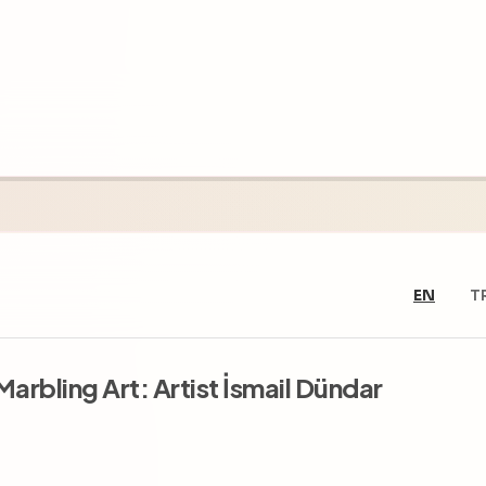
EN
T
arbling Art: Artist İsmail Dündar