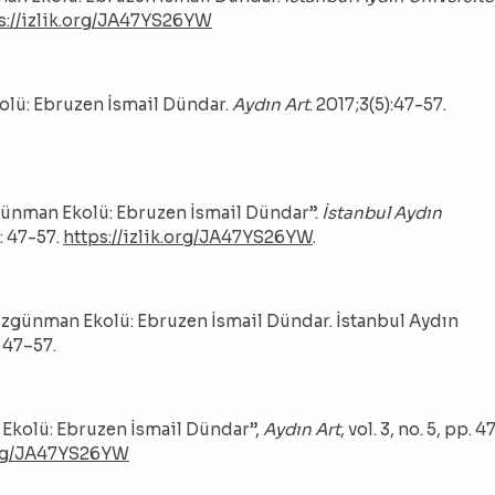
s://izlik.org/JA47YS26YW
olü: Ebruzen İsmail Dündar.
Aydın Art
. 2017;3(5):47-57.
günman Ekolü: Ebruzen İsmail Dündar”.
İstanbul Aydın
): 47-57.
https://izlik.org/JA47YS26YW
.
üzgünman Ekolü: Ebruzen İsmail Dündar. İstanbul Aydın
 47–57.
Ekolü: Ebruzen İsmail Dündar”,
Aydın Art
, vol. 3, no. 5, pp. 4
.org/JA47YS26YW