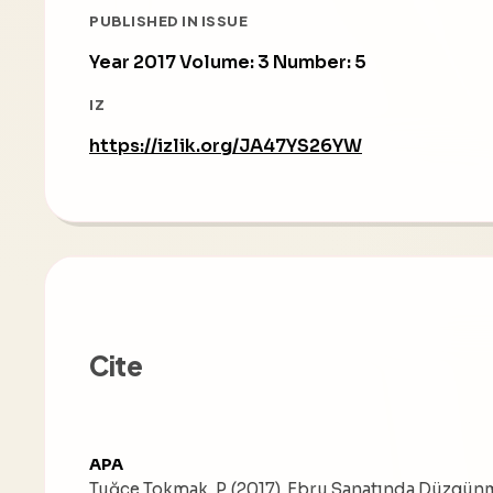
PUBLISHED IN ISSUE
Year 2017 Volume: 3 Number: 5
IZ
https://izlik.org/JA47YS26YW
Cite
APA
Tuğçe Tokmak, P. (2017). Ebru Sanatında Düzgün