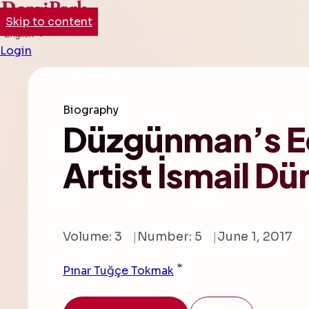
Skip to content
English
Login
Biography
Düzgünman’s Ec
Artist İsmail D
Volume: 3
Number: 5
June 1, 2017
*
Pınar Tuğçe Tokmak