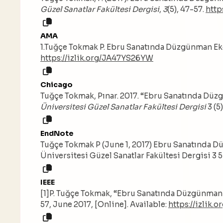
Güzel Sanatlar Fakültesi Dergisi
,
3
(5), 47-57.
http
AMA
1.Tuğçe Tokmak P. Ebru Sanatında Düzgünman Ek
https://izlik.org/JA47YS26YW
Chicago
Tuğçe Tokmak, Pınar. 2017. “Ebru Sanatında Düz
Üniversitesi Güzel Sanatlar Fakültesi Dergisi
3 (5
EndNote
Tuğçe Tokmak P (June 1, 2017) Ebru Sanatında D
Üniversitesi Güzel Sanatlar Fakültesi Dergisi 3 5
IEEE
[1]P. Tuğçe Tokmak, “Ebru Sanatında Düzgünman 
57, June 2017, [Online]. Available:
https://izlik