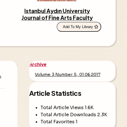
Istanbul Aydın University
Journal of Fine Arts Faculty
Add To My Library
Archive
Volume: 3 Number: 5 , 01.06.2017
R
Article Statistics
Total Article Views
1.6K
Total Article Downloads
2.3K
Total Favorites
1