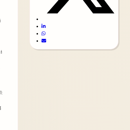
i
si
s
l:
3