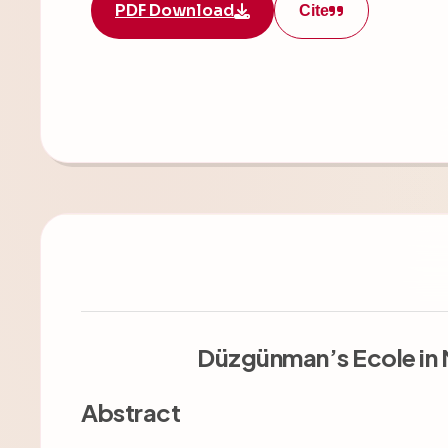
PDF Download
Cite
Düzgünman’s Ecole in M
Abstract