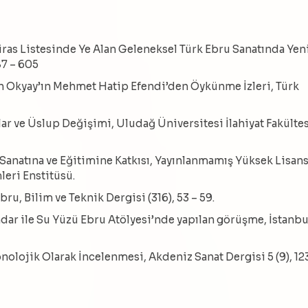
iras Listesinde Ye Alan Geleneksel Türk Ebru Sanatında Yen
87 – 605
in Okyay’ın Mehmet Hatip Efendi’den Öykünme İzleri, Türk
lar ve Üslup Değişimi, Uludağ Üniversitesi İlahiyat Fakülte
 Sanatına ve Eğitimine Katkısı, Yayınlanmamış Yüksek Lisan
leri Enstitüsü.
bru, Bilim ve Teknik Dergisi (316), 53 – 59.
ündar ile Su Yüzü Ebru Atölyesi’nde yapılan görüşme, İstanbu
ronolojik Olarak İncelenmesi, Akdeniz Sanat Dergisi 5 (9), 12