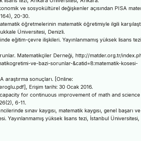
 lisans tezi, Ankara Üniversitesi, Ankara.
oekonomik ve sosyokültürel değişkenler açısından PISA mate
7(164), 20-30.
ematik öğretmelerinin matematik öğretimiyle ilgili karşılaştı
kkale Üniversitesi, Denizli.
de eğitim-çevre ilişkileri. Yayınlanmamış yüksek lisans tezi
runlar. Matematikçiler Derneği, http://matder.org.tr/index.
tikogretimi-ve-bazi-sorunlar-&catid=8:matematik-kosesi-
A araştırma sonuçları. [Online:
roglu.pdf], Erişim tarihi: 30 Ocak 2016.
g capacity for continuous ımprovement of math and science
26(2), 6-11.
ncilerinde sınav kaygısı, matematik kaygısı, genel başarı ve
esi. Yayınlanmamış yüksek lisans tezi, İstanbul Üniversitesi,