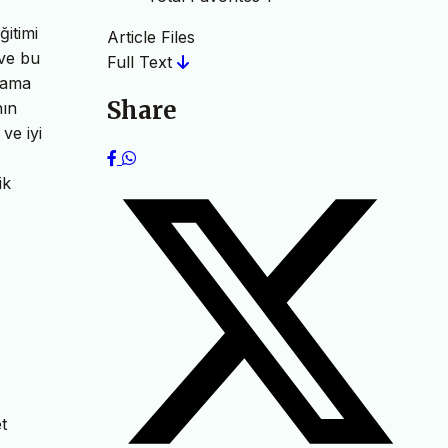
ğitimi
Article Files
 ve bu
Full Text
lama
Share
nın
ve iyi
ik
t