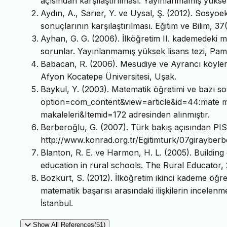
açısından karşılaştırılması. Yayınlanmamış yüksek
Aydın, A., Sarıer, Y. ve Uysal, Ş. (2012). Sosy
sonuçlarının karşılaştırılması. Eğitim ve Bilim, 3
Ayhan, G. G. (2006). İlköğretim II. kademedeki mat
sorunlar. Yayınlanmamış yüksek lisans tezi, Pamu
Babacan, R. (2006). Mesudiye ve Ayrancı köylerin
Afyon Kocatepe Üniversitesi, Uşak.
Baykul, Y. (2003). Matematik öğretimi ve bazı so
option=com_content&view=article&id=44:mate ma
makaleleri&Itemid=172 adresinden alınmıştır.
Berberoğlu, G. (2007). Türk bakış açısından PIS
http://www.konrad.org.tr/Egitimturk/07girayberbe
Blanton, R. E. ve Harmon, H. L. (2005). Buildin
education in rural schools. The Rural Educator, 
Bozkurt, S. (2012). İlköğretim ikinci kademe öğre
matematik başarısı arasındaki ilişkilerin incelenm
İstanbul.
Show All References(51)