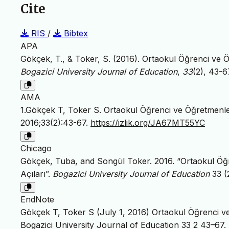
Cite
RIS
/
Bibtex
APA
Gökçek, T., & Toker, S. (2016). Ortaokul Öğrenci ve Ö
Bogazici University Journal of Education
,
33
(2), 43-6
AMA
1.Gökçek T, Toker S. Ortaokul Öğrenci ve Öğretmenler
2016;33(2):43-67.
https://izlik.org/JA67MT55YC
Chicago
Gökçek, Tuba, and Songül Toker. 2016. “Ortaokul Öğr
Açıları”.
Bogazici University Journal of Education
33 (
EndNote
Gökçek T, Toker S (July 1, 2016) Ortaokul Öğrenci ve 
Bogazici University Journal of Education 33 2 43–67.