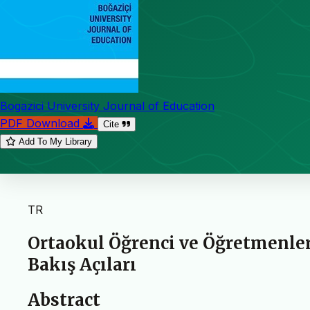
Bogazici University Journal of Education
PDF Download
Cite
Add To My Library
TR
Ortaokul Öğrenci ve Öğretmenle
Bakış Açıları
Abstract