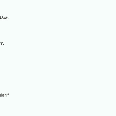
UJE
,
ı”.
arı”.