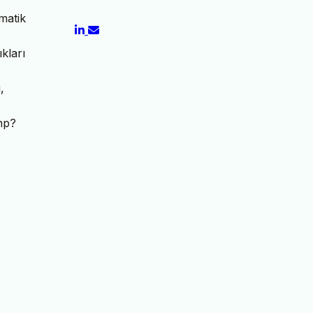
matik
kları
,
php?