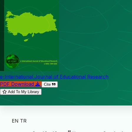
e-International Journal of Educational Research
PDF Download
Cite
Add To My Library
EN
TR