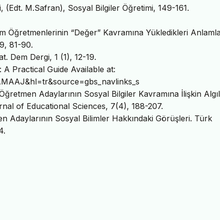
i, (Edt. M.Safran), Sosyal Bilgiler Öğretimi, 149-161.
etim Öğretmenlerinin “Değer” Kavramına Yükledikleri Anlamla
39, 81-90.
t. Dem Dergi, 1 (1), 12-19.
 A Practical Guide Available at:
AAMAAJ&hl=tr&source=gbs_navlinks_s
 Öğretmen Adaylarının Sosyal Bilgiler Kavramına İlişkin Algıl
rnal of Educational Sciences, 7(4), 188-207.
men Adaylarının Sosyal Bilimler Hakkındaki Görüşleri. Türk
4.