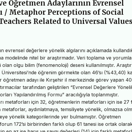
 ve Öğretmen Adaylarının Evrensel
ı / Metaphor Perceptions of Social
Teachers Related to Universal Value
n evrensel değerlere yönelik algılarını açıklamada kullandık
a modelinde nitel bir araştırmadır. Veri toplama ve yoruml
 olan olgu bilim (fenomenoloji) deseni kullanılmıştır. Araşt
 Üniversitesi’nde öğrenim görmekte olan 46’sı (%43,40) k
er öğretmen adayı ile Kırşehir il merkezinde görev yapan 40
ştırmacılar tarafından geliştirilen “Evrensel Değerlere Yöneli
ları Yapılandırılmış Formu” aracılığıyla toplanmıştır.
 metaforları için 32, öğretmenlerin metaforları için ise 27 f
len metaforlar, aydınlatmaya, temsiliyete yönelik, olmazsa ol
meye yönelik kategorilerinde yer bulmamıştır. Öğretmen
run 172’si birbirinden farklı olup 61 tanesi ise ortak olara
in en az ise barış ve saygı değerleri (14) için farklı metafor