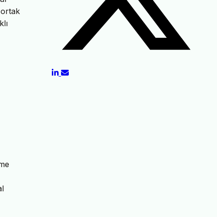
 ortak
klı
şme
al