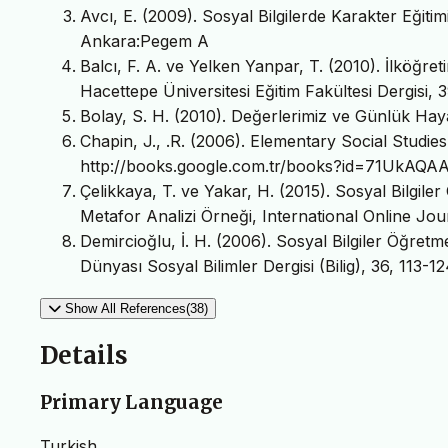
Avcı, E. (2009). Sosyal Bilgilerde Karakter Eğitim
Ankara:Pegem A
Balcı, F. A. ve Yelken Yanpar, T. (2010). İlköğr
Hacettepe Üniversitesi Eğitim Fakültesi Dergisi, 
Bolay, S. H. (2010). Değerlerimiz ve Günlük Haya
Chapin, J., .R. (2006). Elementary Social Studies:
http://books.google.com.tr/books?id=71UkAQ
Çelikkaya, T. ve Yakar, H. (2015). Sosyal Bilgiler
Metafor Analizi Örneği, International Online Jou
Demircioğlu, İ. H. (2006). Sosyal Bilgiler Öğret
Dünyası Sosyal Bilimler Dergisi (Bilig), 36, 113-12
Show All References(38)
Details
Primary Language
Turkish