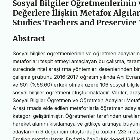
Sosyal Bilgiler Öğretmenlerinin
Değerlere İlişkin Metafor Algılar
Studies Teachers and Preservice 
Abstract
Sosyal bilgiler öğretmenlerinin ve öğretmen adaylarını
metaforları tespit etmeyi amaçlayan bu çalışma, taram
sürecinde nitel araştırma yöntemleri desenlerinden biri
çalışma grubunu 2016-2017 öğretim yılında Ahi Evran
ve 60’ı (%56,60) erkek olmak üzere 106 sosyal bilgil
sosyal bilgiler öğretmeni oluşturmaktadır. Veriler, ara
Sosyal Bilgiler Öğretmen ve Öğretmen Adayları Metafor
Araştırmada elde edilen metaforlarla öğretmen adayları
kategori geliştirilmiştir. Öğretmenler tarafından üreti
hareket alanını kısıtlamaya ve gittikçe artmaya büyü
adaylarının 9 değer için oluşturduğu toplam 233 metafo
üretilen metaforlardır. En fazla özgürlük değeri (24) iç