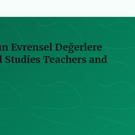
ın Evrensel Değerlere
al Studies Teachers and