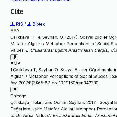
Cite
RIS
/
Bibtex
APA
Çelikkaya, T., & Seyhan, O. (2017). Sosyal Bilgiler Ö
Metafor Algıları / Metaphor Perceptions of Social St
Values.
E-Uluslararası Eğitim Araştırmaları Dergisi
,
8
(
AMA
1.Çelikkaya T, Seyhan O. Sosyal Bilgiler Öğretmenleri
Algıları / Metaphor Perceptions of Social Studies Te
ijer
. 2017;8(3):65-87.
doi:10.19160/ijer.342330
Chicago
Çelikkaya, Tekin, and Osman Seyhan. 2017. “Sosyal B
Değerlere İlişkin Metafor Algıları Metaphor Percepti
to Universal Values”.
E-Uluslararası Eğitim Araştırmala