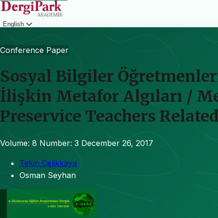
English
Login
Conference Paper
Sosyal Bilgiler Öğretmenle
İlişkin Metafor Algıları / 
Preservice Teachers Related
Volume: 8
Number: 3
December 26, 2017
Tekin Çelikkaya
Osman Seyhan