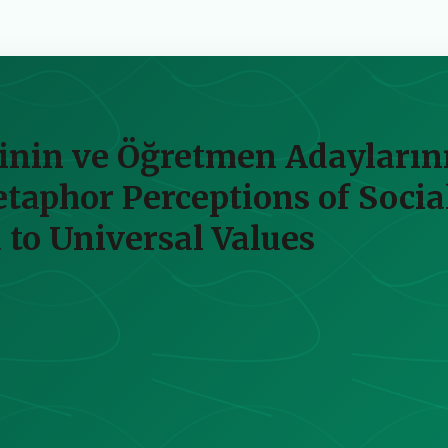
rinin ve Öğretmen Adayların
Metaphor Perceptions of Soci
 to Universal Values