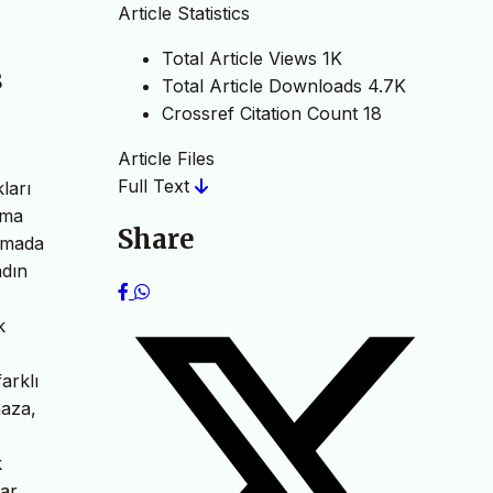
Article Statistics
Total Article Views
1K
s
Total Article Downloads
4.7K
Crossref Citation Count
18
Article Files
Full Text
ları
ama
Share
ırmada
adın
k
arklı
maza,
k
lar