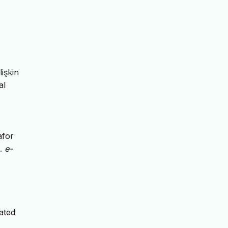
işkin
al
afor
s.
e-
ated