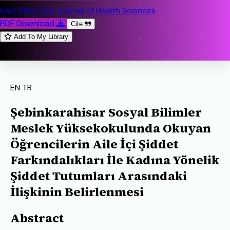
East Black Sea Journal of Health Sciences
PDF Download
Cite
Add To My Library
EN
TR
Şebinkarahisar Sosyal Bilimler
Meslek Yüksekokulunda Okuyan
Öğrencilerin Aile İçi Şiddet
Farkındalıkları İle Kadına Yönelik
Şiddet Tutumları Arasındaki
İlişkinin Belirlenmesi
Abstract