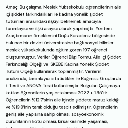
Amaç: Bu çalışma, Meslek Yüksekokulu öğrencilerinin aile
içi şiddet farkındalıkları ile kadına yönelik şiddet
tutumları arasındaki ilişkiyi belirlemek amacıyla
tanımlayıcı ve ilişki arayıcı olarak yapılmıştır. Yöntem:
Araştırmanın örneklemini Doğu Karadeniz bölgesinde
bulunan bir devlet üniversitesine bağlı sosyal bilimler
meslek yüksekokulunda eğitim gören 197 öğrenci
oluşturmuştur. Veriler Öğrenci Bilgi Formu, Aile İçi Şiddet
Farkındalığı Ölçeği ve İSKEBE Kadına Yönelik Şiddet
Tutum Ölçeği kullanılarak toplanmıştır. Verilerin
analizinde, tanımlayıcı istatistikler ile Bağımsız Gruplarda
t Testi ve ANOVA Testi kullanılmıştır. Bulgular: Çalışmaya
katılan öğrencilerin yaş ortalaması 20.32 ± 1.85’tir.
Öğrencilerin %12.7’sinin aile içinde şiddete maruz kaldığı
ve %19.8’inin tanık olduğu tespit edilmiştir. Öğrencilerin
geniş aile yapısına sahip olması, sosyoekonomik
durumlarının kötü olması, kırsal kesimde yaşaması,