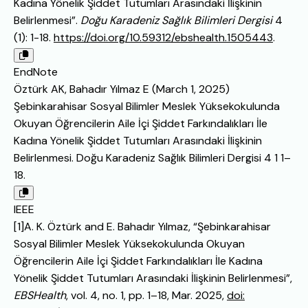
Kadına Yönelik Şiddet Tutumları Arasındaki İlişkinin
Belirlenmesi”.
Doğu Karadeniz Sağlık Bilimleri Dergisi
4
(1): 1-18.
https://doi.org/10.59312/ebshealth.1505443
.
EndNote
Öztürk AK, Bahadır Yılmaz E (March 1, 2025)
Şebinkarahisar Sosyal Bilimler Meslek Yüksekokulunda
Okuyan Öğrencilerin Aile İçi Şiddet Farkındalıkları İle
Kadına Yönelik Şiddet Tutumları Arasındaki İlişkinin
Belirlenmesi. Doğu Karadeniz Sağlık Bilimleri Dergisi 4 1 1–
18.
IEEE
[1]A. K. Öztürk and E. Bahadır Yılmaz, “Şebinkarahisar
Sosyal Bilimler Meslek Yüksekokulunda Okuyan
Öğrencilerin Aile İçi Şiddet Farkındalıkları İle Kadına
Yönelik Şiddet Tutumları Arasındaki İlişkinin Belirlenmesi”,
EBSHealth
, vol. 4, no. 1, pp. 1–18, Mar. 2025,
doi: