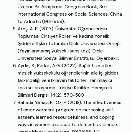
Üzerine Bir Araştırma. Congress Book, 3rd
International Congress on Social Sciences, China
to Adriatic (961-969).
Ateş, A. P. (2017). Üniversite Öğrencilerinin
Toplumsal Cinsiyet Rolleri ve Kadına Yönelik
Şiddete İlişkin Tutumları Dicle Üniversitesi Örneği.
(Yayınlanmamış yüksek lisans tezi). Dicle
Üniversitesi Sosyal Bilimler Enstitüsü, Diyarbakır.
Aydin, S., Parlak, A.G. (2022). Sağlık hizmetleri
meslek yüksekokulu öğrencilerinin aile içi şiddet
farkındalığı ve etkileyen faktörler: Tanımlayıcı
kesitsel araştırma. Türkiye Klinikleri Hemşirelik
Bilimleri Dergisi, 14(2), 570-580.
Bahadır Yılmaz, E., Öz, F. (2018). The effectiveness
of empowerment program on increasing self-
esteem, learned resourcefulness, and coping
ways in women exposed to domestic violence.
Issues Ment Health Nurs, 39(2):135-141.