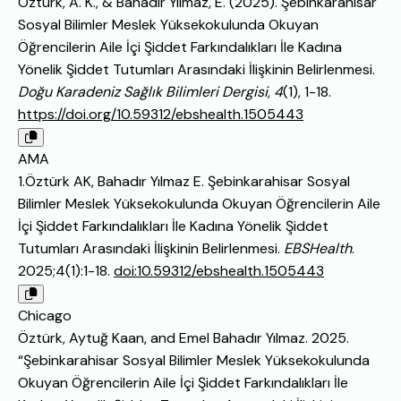
Öztürk, A. K., & Bahadır Yılmaz, E. (2025). Şebinkarahisar
Sosyal Bilimler Meslek Yüksekokulunda Okuyan
Öğrencilerin Aile İçi Şiddet Farkındalıkları İle Kadına
Yönelik Şiddet Tutumları Arasındaki İlişkinin Belirlenmesi.
Doğu Karadeniz Sağlık Bilimleri Dergisi
,
4
(1), 1-18.
https://doi.org/10.59312/ebshealth.1505443
AMA
1.Öztürk AK, Bahadır Yılmaz E. Şebinkarahisar Sosyal
Bilimler Meslek Yüksekokulunda Okuyan Öğrencilerin Aile
İçi Şiddet Farkındalıkları İle Kadına Yönelik Şiddet
Tutumları Arasındaki İlişkinin Belirlenmesi.
EBSHealth
.
2025;4(1):1-18.
doi:10.59312/ebshealth.1505443
Chicago
Öztürk, Aytuğ Kaan, and Emel Bahadır Yılmaz. 2025.
“Şebinkarahisar Sosyal Bilimler Meslek Yüksekokulunda
Okuyan Öğrencilerin Aile İçi Şiddet Farkındalıkları İle