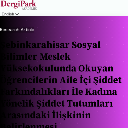
English
Login
Research Article
Şebinkarahisar Sosyal
Bilimler Meslek
Yüksekokulunda Okuyan
Öğrencilerin Aile İçi Şiddet
Farkındalıkları İle Kadına
Yönelik Şiddet Tutumları
Arasındaki İlişkinin
Belirlenmesi