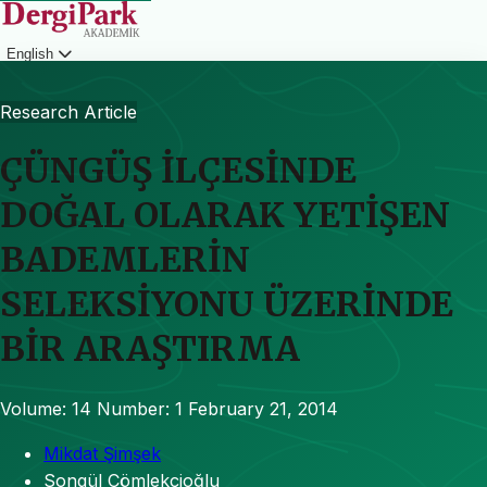
English
Login
Research Article
ÇÜNGÜŞ İLÇESİNDE
DOĞAL OLARAK YETİŞEN
BADEMLERİN
SELEKSİYONU ÜZERİNDE
BİR ARAŞTIRMA
Volume: 14
Number: 1
February 21, 2014
Mikdat Şimşek
Songül Çömlekçioğlu