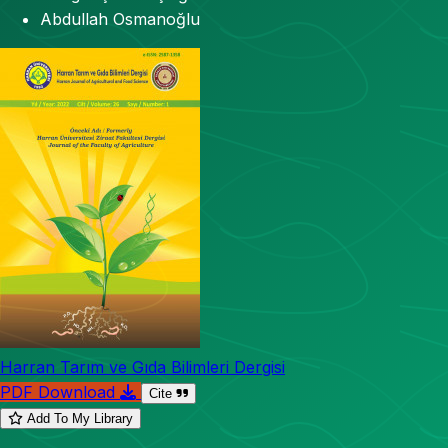
Abdullah Osmanoğlu
Harran Tarım ve Gıda Bilimleri Dergisi
PDF Download
Cite
Add To My Library