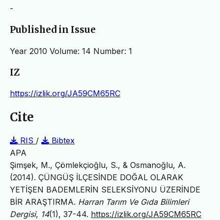
-
Published in Issue
Year 2010 Volume: 14 Number: 1
IZ
https://izlik.org/JA59CM65RC
Cite
RIS
/
Bibtex
APA
Şimşek, M., Çömlekçioğlu, S., & Osmanoğlu, A.
(2014). ÇÜNGÜŞ İLÇESİNDE DOĞAL OLARAK
YETİŞEN BADEMLERİN SELEKSİYONU ÜZERİNDE
BİR ARAŞTIRMA.
Harran Tarım Ve Gıda Bilimleri
Dergisi
,
14
(1), 37-44.
https://izlik.org/JA59CM65RC