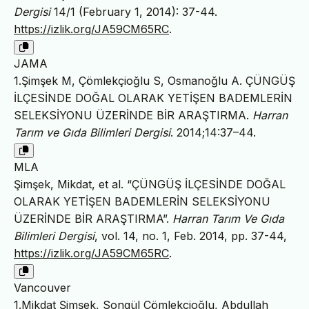
Dergisi
14/1 (February 1, 2014): 37-44.
https://izlik.org/JA59CM65RC
.
JAMA
1.Şimşek M, Çömlekçioğlu S, Osmanoğlu A. ÇÜNGÜŞ
İLÇESİNDE DOĞAL OLARAK YETİŞEN BADEMLERİN
SELEKSİYONU ÜZERİNDE BİR ARAŞTIRMA.
Harran
Tarım ve Gıda Bilimleri Dergisi
. 2014;14:37–44.
MLA
Şimşek, Mikdat, et al. “ÇÜNGÜŞ İLÇESİNDE DOĞAL
OLARAK YETİŞEN BADEMLERİN SELEKSİYONU
ÜZERİNDE BİR ARAŞTIRMA”.
Harran Tarım Ve Gıda
Bilimleri Dergisi
, vol. 14, no. 1, Feb. 2014, pp. 37-44,
https://izlik.org/JA59CM65RC
.
Vancouver
1.Mikdat Şimşek, Songül Çömlekçioğlu, Abdullah