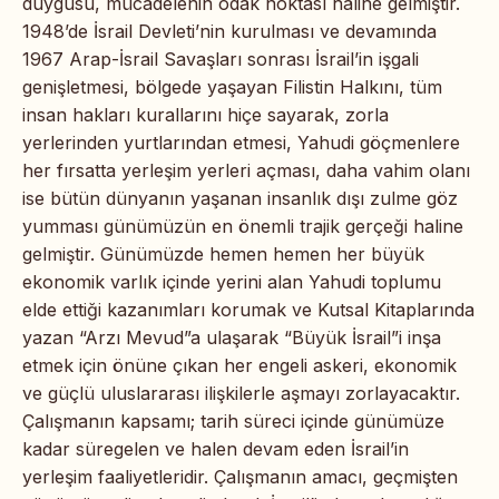
duygusu, mücadelenin odak noktası haline gelmiştir.
1948’de İsrail Devleti’nin kurulması ve devamında
1967 Arap-İsrail Savaşları sonrası İsrail’in işgali
genişletmesi, bölgede yaşayan Filistin Halkını, tüm
insan hakları kurallarını hiçe sayarak, zorla
yerlerinden yurtlarından etmesi, Yahudi göçmenlere
her fırsatta yerleşim yerleri açması, daha vahim olanı
ise bütün dünyanın yaşanan insanlık dışı zulme göz
yumması günümüzün en önemli trajik gerçeği haline
gelmiştir. Günümüzde hemen hemen her büyük
ekonomik varlık içinde yerini alan Yahudi toplumu
elde ettiği kazanımları korumak ve Kutsal Kitaplarında
yazan “Arzı Mevud”a ulaşarak “Büyük İsrail”i inşa
etmek için önüne çıkan her engeli askeri, ekonomik
ve güçlü uluslararası ilişkilerle aşmayı zorlayacaktır.
Çalışmanın kapsamı; tarih süreci içinde günümüze
kadar süregelen ve halen devam eden İsrail’in
yerleşim faaliyetleridir. Çalışmanın amacı, geçmişten