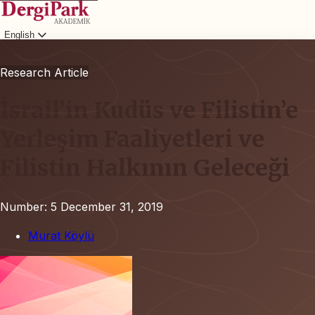
English
Login
Research Article
İsrail’in Kudüs ve Filistin’e
Yerleşim Faaliyetleri ve
Filistin Halkının Geleceği
Number: 5
December 31, 2019
Murat Köylü