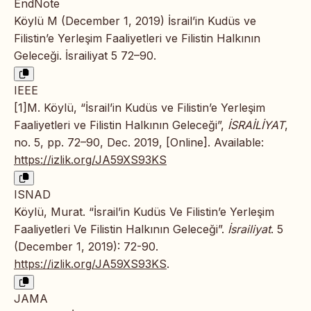
EndNote
Köylü M (December 1, 2019) İsrail’in Kudüs ve
Filistin’e Yerleşim Faaliyetleri ve Filistin Halkının
Geleceği. İsrailiyat 5 72–90.
IEEE
[1]M. Köylü, “İsrail’in Kudüs ve Filistin’e Yerleşim
Faaliyetleri ve Filistin Halkının Geleceği”,
İSRAİLİYAT
,
no. 5, pp. 72–90, Dec. 2019, [Online]. Available:
https://izlik.org/JA59XS93KS
ISNAD
Köylü, Murat. “İsrail’in Kudüs Ve Filistin’e Yerleşim
Faaliyetleri Ve Filistin Halkının Geleceği”.
İsrailiyat
. 5
(December 1, 2019): 72-90.
https://izlik.org/JA59XS93KS
.
JAMA