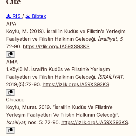
Cite
RIS
/
Bibtex
APA
Köylü, M. (2019). İsrail’in Kudüs ve Filistin’e Yerleşim
Faaliyetleri ve Filistin Halkının Geleceği.
İsrailiyat
,
5
,
72-90.
https://izlik.org/JA59XS93KS
AMA
1.Köylü M. İsrail’in Kudüs ve Filistin’e Yerleşim
Faaliyetleri ve Filistin Halkının Geleceği.
İSRAİLİYAT
.
2019;(5):72-90.
https://izlik.org/JA59XS93KS
Chicago
Köylü, Murat. 2019. “İsrail’in Kudüs Ve Filistin’e
Yerleşim Faaliyetleri Ve Filistin Halkının Geleceği”.
İsrailiyat
, nos. 5: 72-90.
https://izlik.org/JA59XS93KS
.