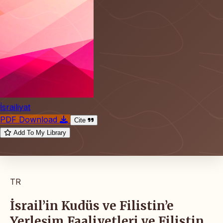
İsrailiyat
PDF Download
Cite
Add To My Library
TR
İsrail’in Kudüs ve Filistin’e
Yerleşim Faaliyetleri ve Filistin