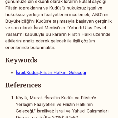
günümüze din eksenli olarak İsrail’in kutsal saydığı
Filistin topraklarını ve Kudüs’ü hukuksuz işgal ve
hukuksuz yerleşim faaliyetlerini incelemek, ABD’nin
Büyükelçiliği’ni Kudüs’e taşımasıyla başlayan gerginlik
ve son olarak İsrail Meclisi’nin “Yahudi Ulus Devlet
Yasası”nı kabulüyle bu kararın Filistin Halkı üzerinde
etkilerini analiz ederek gelecek ile ilgili çözüm
önerilerinde bulunmaktır.
Keywords
İsrail,Kudüs,Filistin Halkını Geleceği
References
Köylü, Murat. “İsrail’in Kudüs ve Filistin’e
Yerleşim Faaliyetleri ve Filistin Halkının
Geleceği.” İsrailiyat: İsrail ve Yahudi Çalışmaları
Dergisi, no. 5 (Kış 2019): 64-90.