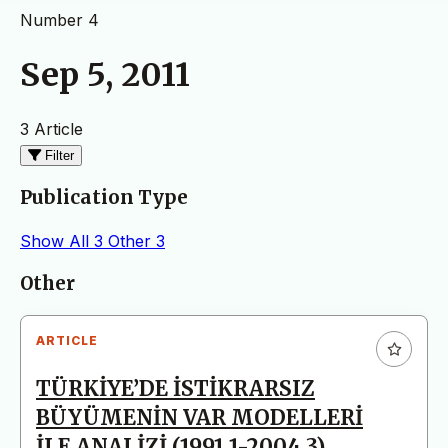
Number 4
Sep 5, 2011
3 Article
Filter
Publication Type
Show All
3
Other
3
Articles
Other
ARTICLE
TÜRKİYE’DE İSTİKRARSIZ
BÜYÜMENİN VAR MODELLERİ
İLE ANALİZİ (1991.1-2004.3)