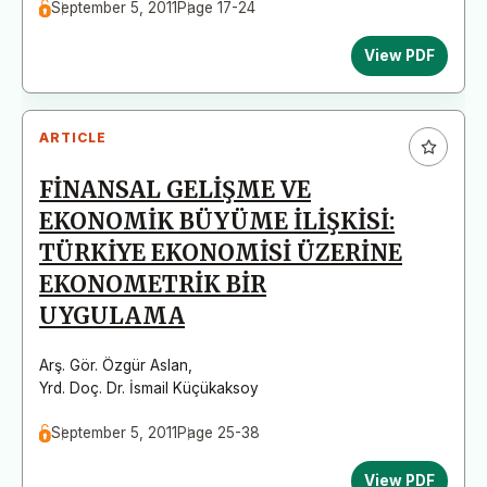
September 5, 2011
Page 17-24
View PDF
ARTICLE
FİNANSAL GELİŞME VE
EKONOMİK BÜYÜME İLİŞKİSİ:
TÜRKİYE EKONOMİSİ ÜZERİNE
EKONOMETRİK BİR
UYGULAMA
Arş. Gör. Özgür Aslan
,
Yrd. Doç. Dr. İsmail Küçükaksoy
September 5, 2011
Page 25-38
View PDF