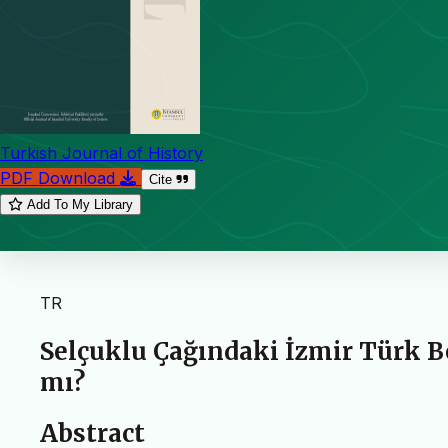
Turkish Journal of History
PDF Download
Cite
Add To My Library
TR
Selçuklu Çağındaki İzmir Türk Be
mı?
Abstract