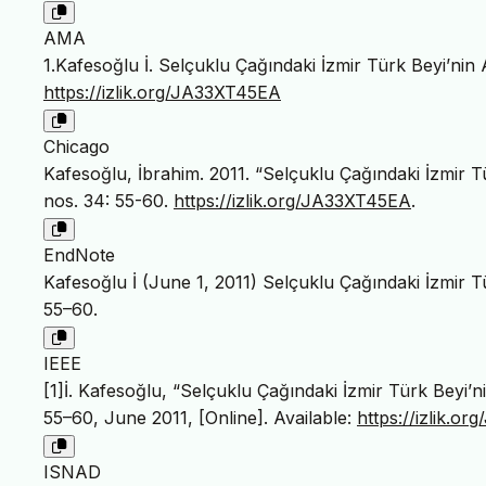
AMA
1.Kafesoğlu İ. Selçuklu Çağındaki İzmir Türk Beyi’ni
https://izlik.org/JA33XT45EA
Chicago
Kafesoğlu, İbrahim. 2011. “Selçuklu Çağındaki İzmir 
nos. 34: 55-60.
https://izlik.org/JA33XT45EA
.
EndNote
Kafesoğlu İ (June 1, 2011) Selçuklu Çağındaki İzmir T
55–60.
IEEE
[1]İ. Kafesoğlu, “Selçuklu Çağındaki İzmir Türk Beyi’
55–60, June 2011, [Online]. Available:
https://izlik.o
ISNAD