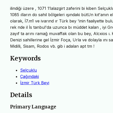
ilindiği üzere , 1071 11alazgirt zaferini bi kiben Selçu
1085 ılların do sahil bôlgeleri ışındaki bütUn kıt'anın 
olarak, İ7.m1 ve ivarınd ır Türk bey 'inin faaliyette 
rek nde il İs tanbul'da uzunca bı müddet kalan , iyi 
zayıf ta arını ramağ muvaffak olan bu bey, Alcxios ı. 
Denizi sahillerine gel İzmir Foça, Urla ve dolayla ını sa
Midilli, Sisam, Rodos vb. gib i adalan apt tm !
Keywords
Selçuklu
Çağındaki
İzmir Türk Beyi
Details
Primary Language