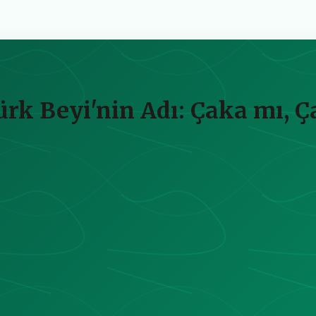
ürk Beyi'nin Adı: Çaka mı, 