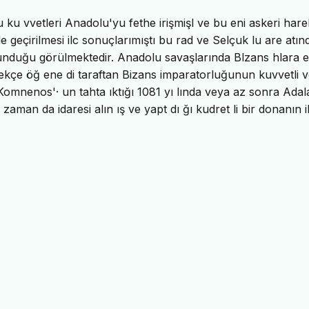
klu ku vvetleri Anadolu'yu fethe irişmişl ve bu eni askeri hare
ele geçirilmesi ilc sonuçlarımıştı bu rad ve Selçuk lu are atın
bulunduğu görülmektedir. Anadolu savaşlarında Blzans hlara e
Grekçe öğ ene di taraftan Bizans imparatorluğunun kuvvetli 
Komnenos'· un tahta ıktığı 1081 yı lında veya az sonra Adal
 zaman da idaresi alın ış ve yapt dı ğı kudret li bir donanın i