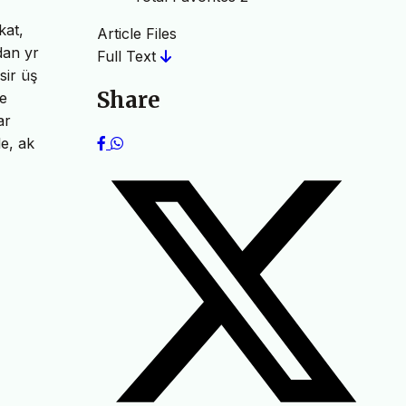
kat,
Article Files
dan yr
Full Text
sir üş
Share
ve
ar
le, ak