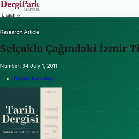
English
Login
Research Article
Selçuklu Çağındaki İzmir T
Number: 34
July 1, 2011
İbrahim Kafesoğlu