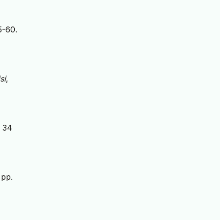
5-60.
si
,
i 34
 pp.