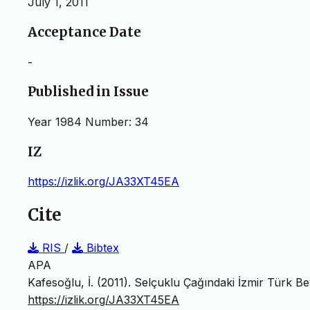
July 1, 2011
Acceptance Date
-
Published in Issue
Year 1984 Number: 34
IZ
https://izlik.org/JA33XT45EA
Cite
RIS
/
Bibtex
APA
Kafesoğlu, İ. (2011). Selçuklu Çağındaki İzmir Türk B
https://izlik.org/JA33XT45EA