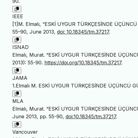
90.
IEEE
[1]M. Elmalı, “ESKİ UYGUR TÜRKÇESİNDE ÜÇÜNC
55–90, June 2013,
doi: 10.18345/tm.37217
.
ISNAD
Elmalı, Murat. “ESKİ UYGUR TÜRKÇESİNDE ÜÇÜN
2013): 55-90.
https://doi.org/10.18345/tm.37217
.
JAMA
1.Elmalı M. ESKİ UYGUR TÜRKÇESİNDE ÜÇÜNCÜ 
MLA
Elmalı, Murat. “ESKİ UYGUR TÜRKÇESİNDE ÜÇÜN
June 2013, pp. 55-90,
doi:10.18345/tm.37217
.
Vancouver