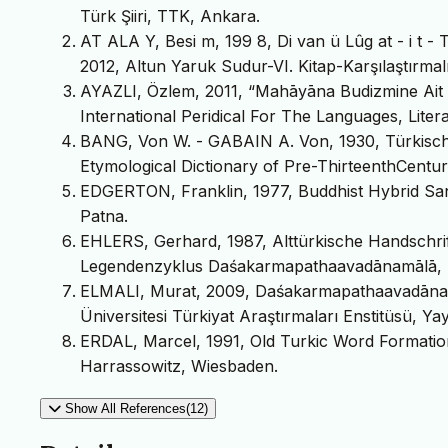
Türk Şiiri, TTK, Ankara.
AT ALA Y, Besi m, 199 8, Di van ü Lûg at - i t - 
2012, Altun Yaruk Sudur-VI. Kitap-Karşılaştırmal
AYAZLI, Özlem, 2011, “Mahāyāna Budizmine Ait Sa
International Peridical For The Languages, Litera
BANG, Von W. - GABAIN A. Von, 1930, Türkisch
Etymological Dictionary of Pre-ThirteenthCentu
EDGERTON, Franklin, 1977, Buddhist Hybrid Sansk
Patna.
EHLERS, Gerhard, 1987, Alttürkische Handschrift
Legendenzyklus Daśakarmapathaavadānamālā, …
ELMALI, Murat, 2009, Daśakarmapathaavadānamā
Üniversitesi Türkiyat Araştırmaları Enstitüsü, Y
ERDAL, Marcel, 1991, Old Turkic Word Formation:
Harrassowitz, Wiesbaden.
Show All References(12)