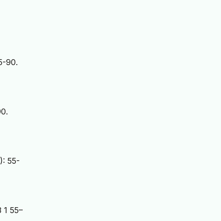
55-90.
90.
): 55-
 1 55–