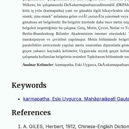
Wilkens, bu çalışmasında
D
aÅ›akarmapathaavadânamâlâ
(DKPAM) i
kötü iş yolu (
karmapatha) yani on günahla ilgili hikayelerden olu
etmek; zina etmek” anlamına gelen
eviÃ± yutuzıÃ±a yazınmak
vey
günahına ait belgelerdir.
Bu belgeler üzerinde daha önce metin neş
belgeleri neşrettiğimiz bu
çalışma; Giriş, Metin, Çeviri, Notlar ve 
Berlin-Brandenburg Bilimler Akademisinin internet sitesindeki 
transkripsiyon ve çevirileri yapılmıştır. Metin bölümünde belgele
paralellikler neticesinde yapılan metin onarımları dipnotlarla göst
geçen yabancı kaynaklı kelimeler, Uygurcada seyrek geçen kelime
çalışmada kullanılan belgelerin resimleri Tıpkıbasım bölümünde sıra
Anahtar Kelimeler
:
karmapatha, Eski Uygurca, D
aÅ›akarmapathaa
Keywords
karmapatha, Eski Uygurca, Mahāprajāpatī Gau
References
A. GILES, Herbert, 1912, Chinese-English Dicti