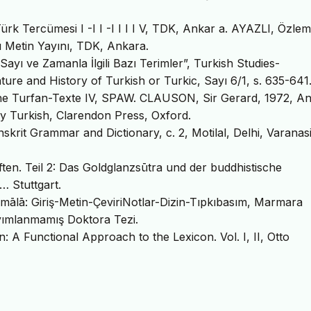
Türk Tercümesi I -I I -I I I I V, TDK, Ankar a. AYAZLI, Özlem
ı Metin Yayını, TDK, Ankara.
yı ve Zamanla İlgili Bazı Terimler”, Turkish Studies-
ture and History of Turkish or Turkic, Sayı 6/1, s. 635-641
e Turfan-Texte IV, SPAW. CLAUSON, Sir Gerard, 1972, A
ry Turkish, Clarendon Press, Oxford.
rit Grammar and Dictionary, c. 2, Motilal, Delhi, Varanasi
en. Teil 2: Das Goldglanzsūtra und der buddhistische
 Stuttgart.
lā: Giriş-Metin-ÇeviriNotlar-Dizin-Tıpkıbasım, Marmara
ayımlanmamış Doktora Tezi.
 A Functional Approach to the Lexicon. Vol. I, II, Otto