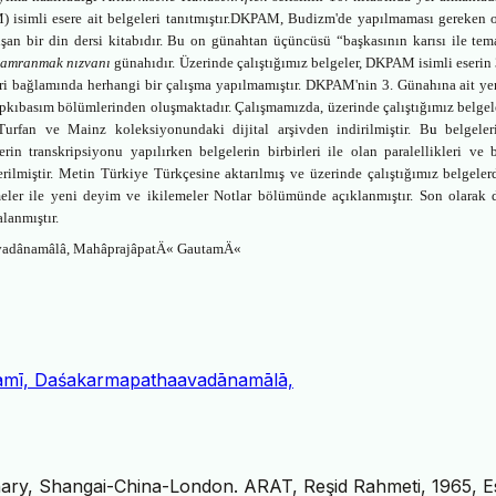
simli esere ait belgeleri tanıtmıştır.
DKPAM, Budizm'de yapılmaması gereken 
şan bir din dersi kitabıdır. Bu on günahtan üçüncüsü “
başkasının karısı ile tem
a
amranmak nızvanı
günahıdır.
Üzerinde çalıştığımız belgeler,
DKPAM
isimli eserin 
ri bağlamında herhangi bir çalışma yapılmamıştır.
DKPAM'nin 3. Günahına ait ye
Tıpkıbasım bölümlerinden oluşmaktadır. Çalışmamızda, üzerinde çalıştığımız belgel
Turfan ve Mainz koleksiyonundaki dijital arşivden indirilmiştir. B
u
belgeler
rin transkripsiyonu yapılırken belgelerin birbirleri ile olan paralellikleri ve 
erilmiştir. Metin Türkiye Türkçesine aktarılmış ve üzerinde çalıştığımız belgeler
ler ile yeni deyim ve ikilemeler Notlar bölümünde açıklanmıştır. Son olarak 
lanmıştır.
vadânamâlâ,
MahâprajâpatÄ« GautamÄ«
tamī, Daśakarmapathaavadānamālā,
onary, Shangai-China-London. ARAT, Reşid Rahmeti, 1965, E