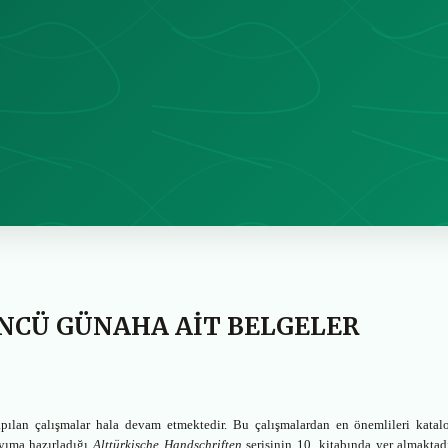
NCÜ GÜNAHA AİT BELGELER
pılan çalışmalar hala devam etmektedir. Bu çalışmalardan en önemlileri katal
ayıma hazırladığı
Alttürkische Handschriften
serisinin 10. kitabında yer almaktadı