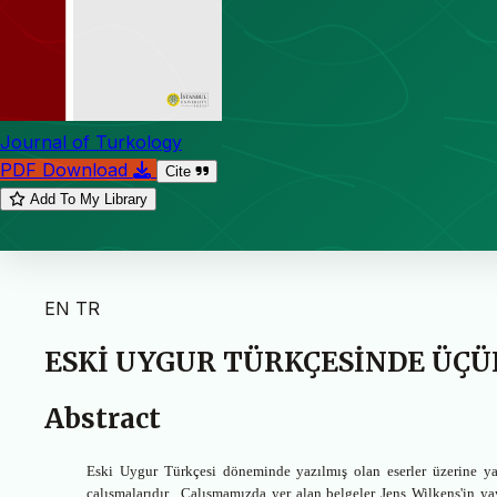
Journal of Turkology
PDF Download
Cite
Add To My Library
EN
TR
ESKİ UYGUR TÜRKÇESİNDE ÜÇÜ
Abstract
Eski Uygur Türkçesi döneminde yazılmış olan eserler üzerine ya
çalışmalarıdır.
Çalışmamızda yer alan belgeler Jens Wilkens'in y