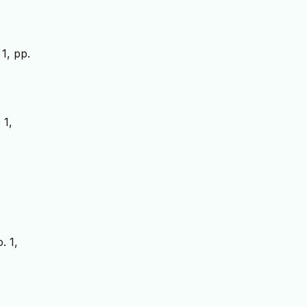
 1, pp.
 1,
. 1,