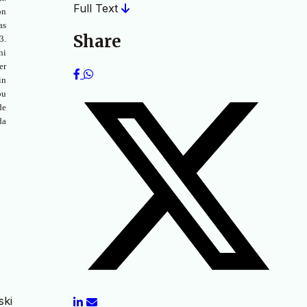
Full Text
on
as
Share
3.
ni
er
in
bu
de
da
ski