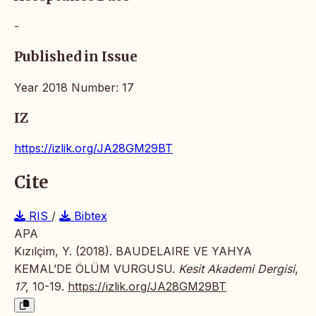
-
Published in Issue
Year 2018 Number: 17
IZ
https://izlik.org/JA28GM29BT
Cite
RIS
/
Bibtex
APA
Kızılçim, Y. (2018). BAUDELAIRE VE YAHYA
KEMAL’DE ÖLÜM VURGUSU.
Kesit Akademi Dergisi
,
17
, 10-19.
https://izlik.org/JA28GM29BT