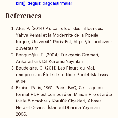
birliği,değişik bağdaştırmalar
References
Aka, P. (2014) Au carrefour des influences:
Yahya Kemal et la Modernité de la Poésie
turque, Université Paris-Est, https://tel.archives-
ouvertes.fr
Banguoğlu, T. (2004) Türkçenin Grameri,
Ankara:Türk Dil Kurumu Yayınları
Baudelaire, C. (2011) Les Fleurs du Mal,
réimpression Éfélé de l’édition Poulet-Malassis
et de
Broise, Paris, 1861, Paris, BeQ, Ce tirage au
format PDF est composé en Minion Pro et a été
fait le 8 octobre./ Kötülük Çiçekleri, Ahmet
Necdet Çevirisi, İstanbul:Dharma Yayınları,
2006.