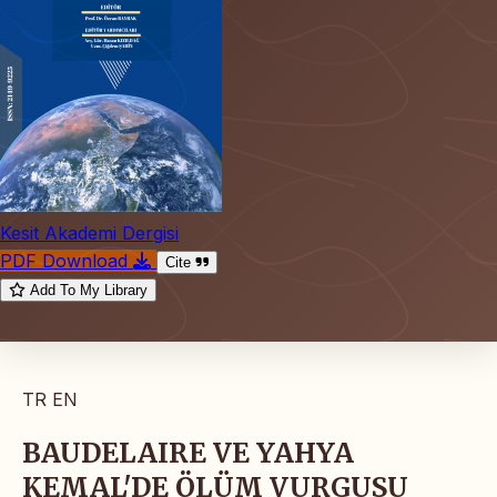
Kesit Akademi Dergisi
PDF Download
Cite
Add To My Library
TR
EN
BAUDELAIRE VE YAHYA
KEMAL'DE ÖLÜM VURGUSU