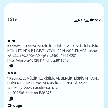
Cite
/
RIS
Bibtex
APA
Kaçmaz, D. (2025). MÜZİK İLE KİŞİLİK VE BENLİK İLİŞKİSİNİ
KONU EDİNEN BİLİMSEL YAYINLARIN İNCELENMESİ.
Motif
Akademi Halkbilimi Dergisi
,
18
(50), 1264-1281.
https://doi.org/10.12981/mahder.1618946
AMA
1.Kaçmaz D. MÜZİK İLE KİŞİLİK VE BENLİK İLİŞKİSİNİ KONU
EDİNEN BİLİMSEL YAYINLARIN İNCELENMESİ.
Motif
Academy
. 2025;18(50):1264-1281.
doi:10.12981/mahder.1618946
Chicago