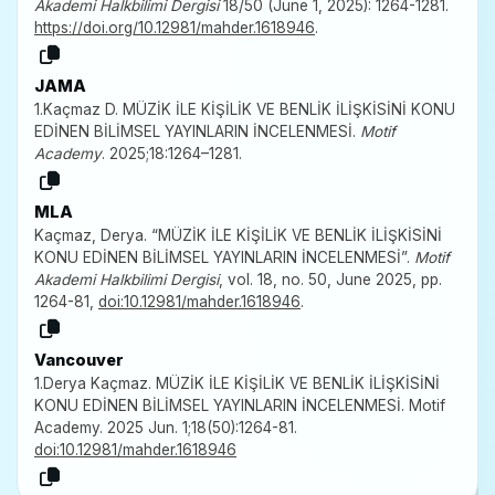
Akademi Halkbilimi Dergisi
18/50 (June 1, 2025): 1264-1281.
https://doi.org/10.12981/mahder.1618946
.
JAMA
1.Kaçmaz D. MÜZİK İLE KİŞİLİK VE BENLİK İLİŞKİSİNİ KONU
EDİNEN BİLİMSEL YAYINLARIN İNCELENMESİ.
Motif
Academy
. 2025;18:1264–1281.
MLA
Kaçmaz, Derya. “MÜZİK İLE KİŞİLİK VE BENLİK İLİŞKİSİNİ
KONU EDİNEN BİLİMSEL YAYINLARIN İNCELENMESİ”.
Motif
Akademi Halkbilimi Dergisi
, vol. 18, no. 50, June 2025, pp.
1264-81,
doi:10.12981/mahder.1618946
.
Vancouver
1.Derya Kaçmaz. MÜZİK İLE KİŞİLİK VE BENLİK İLİŞKİSİNİ
KONU EDİNEN BİLİMSEL YAYINLARIN İNCELENMESİ. Motif
Academy. 2025 Jun. 1;18(50):1264-81.
doi:10.12981/mahder.1618946