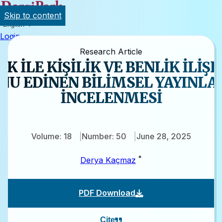
Skip to content
English
Login
Research Article
K İLE KİŞİLİK VE BENLİK İLİŞK
NU EDİNEN BİLİMSEL YAYINLA
İNCELENMESİ
Volume: 18
Number: 50
June 28, 2025
*
Derya Kaçmaz
PDF Download
Cite