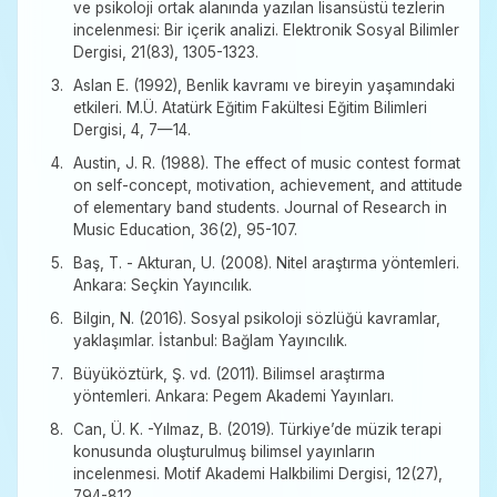
ve psikoloji ortak alanında yazılan lisansüstü tezlerin
incelenmesi: Bir içerik analizi. Elektronik Sosyal Bilimler
Dergisi, 21(83), 1305-1323.
Aslan E. (1992), Benlik kavramı ve bireyin yaşamındaki
etkileri. M.Ü. Atatürk Eğitim Fakültesi Eğitim Bilimleri
Dergisi, 4, 7—14.
Austin, J. R. (1988). The effect of music contest format
on self-concept, motivation, achievement, and attitude
of elementary band students. Journal of Research in
Music Education, 36(2), 95-107.
Baş, T. - Akturan, U. (2008). Nitel araştırma yöntemleri.
Ankara: Seçkin Yayıncılık.
Bilgin, N. (2016). Sosyal psikoloji sözlüğü kavramlar,
yaklaşımlar. İstanbul: Bağlam Yayıncılık.
Büyüköztürk, Ş. vd. (2011). Bilimsel araştırma
yöntemleri. Ankara: Pegem Akademi Yayınları.
Can, Ü. K. -Yılmaz, B. (2019). Türkiye’de müzik terapi
konusunda oluşturulmuş bilimsel yayınların
incelenmesi. Motif Akademi Halkbilimi Dergisi, 12(27),
794-812.