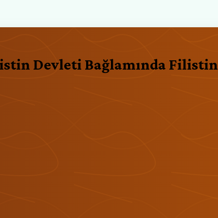
istin Devleti Bağlamında Filisti