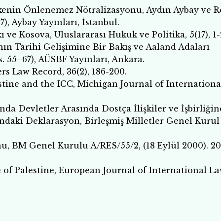
 İlkenin Önlenemez Nötralizasyonu, Aydın Aybay ve 
), Aybay Yayınları, İstanbul.
ve Kosova, Uluslararası Hukuk ve Politika, 5(17), 1-
ının Tarihi Gelişimine Bir Bakış ve Aaland Adaları
s. 55–67), AÜSBF Yayınları, Ankara.
ers Law Record, 36(2), 186-200.
lestine and the ICC, Michigan Journal of Internationa
da Devletler Arasında Dostça İlişkiler ve İşbirliğin
undaki Deklarasyon, Birleşmiş Milletler Genel Kurul
u, BM Genel Kurulu A/RES/55/2, (18 Eylül 2000). 20
e of Palestine, European Journal of International La