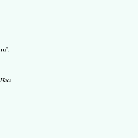
nu”.
 Hacı