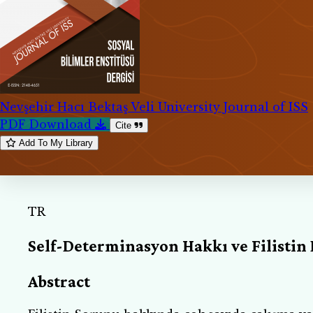
Nevşehir Hacı Bektaş Veli University Journal of ISS
PDF Download
Cite
Add To My Library
TR
Self-Determinasyon Hakkı ve Filistin 
Abstract