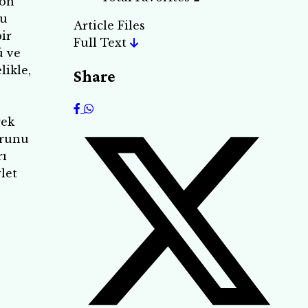
yon
nu
Article Files
ir
Full Text
ü ve
likle,
Share
rek
orunu
rı
let