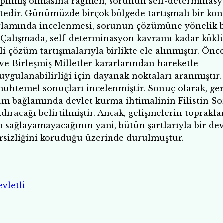
yapılmış olmasına rağmen, sorunun self-determinas
edir. Günümüzde birçok bölgede tartışmalı bir ko
ağlamında incelenmesi, sorunun çözümüne yönelik b
 Çalışmada, self-determinasyon kavramı kadar kökl
li çözüm tartışmalarıyla birlikte ele alınmıştır. Önce
ve Birleşmiş Milletler kararlarından hareketle
uygulanabilirliği için dayanak noktaları aranmıştır.
muhtemel sonuçları incelenmiştir. Sonuç olarak, ge
züm bağlamında devlet kurma ihtimalinin Filistin S
dıracağı belirtilmiştir. Ancak, gelişmelerin toprakla
p sağlayamayacağının yani, bütün şartlarıyla bir dev
rsizliğini koruduğu üzerinde durulmuştur.
evletli