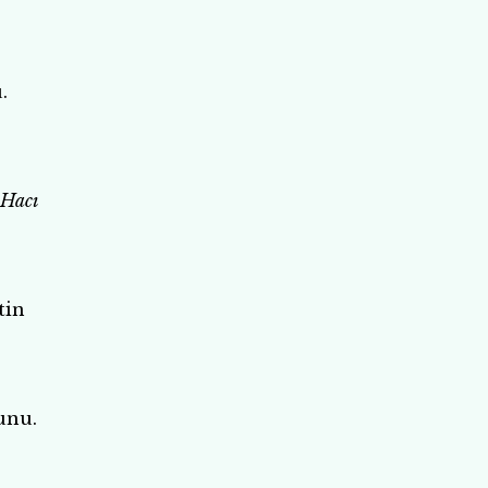
.
 Hacı
tin
unu.