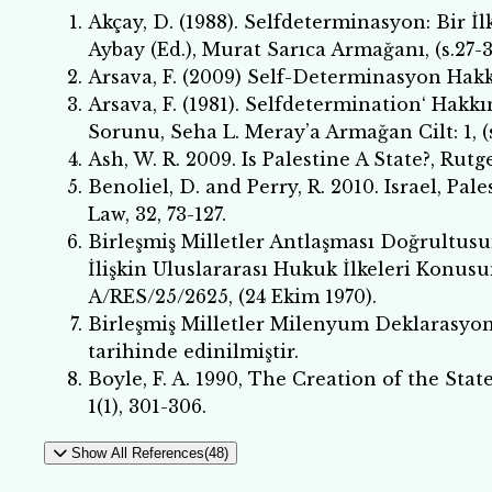
Akçay, D. (1988). Selfdeterminasyon: Bir
Aybay (Ed.), Murat Sarıca Armağanı, (s.27-37
Arsava, F. (2009) Self-Determinasyon Hakkı 
Arsava, F. (1981). Selfdetermination‘ Hakk
Sorunu, Seha L. Meray’a Armağan Cilt: 1, (
Ash, W. R. 2009. Is Palestine A State?, Rutg
Benoliel, D. and Perry, R. 2010. Israel, Pa
Law, 32, 73-127.
Birleşmiş Milletler Antlaşması Doğrultusun
İlişkin Uluslararası Hukuk İlkeleri Konus
A/RES/25/2625, (24 Ekim 1970).
Birleşmiş Milletler Milenyum Deklarasyon
tarihinde edinilmiştir.
Boyle, F. A. 1990, The Creation of the Stat
1(1), 301-306.
Show All References(48)