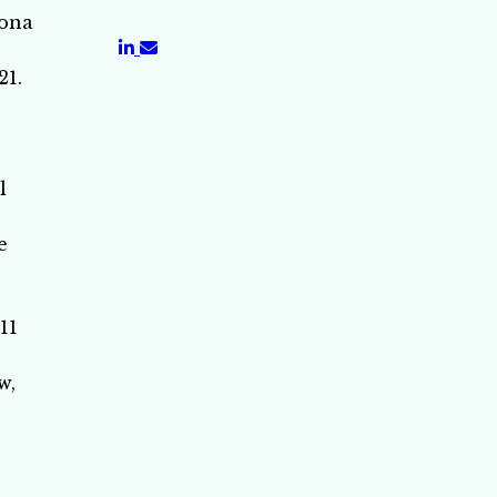
Rona
21.
l
e
11
w,