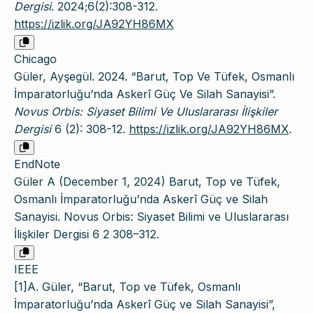
Dergisi
. 2024;6(2):308-312.
https://izlik.org/JA92YH86MX
Chicago
Güler, Ayşegül. 2024. “Barut, Top Ve Tüfek, Osmanlı
İmparatorluğu’nda Askerî Güç Ve Silah Sanayisi”.
Novus Orbis: Siyaset Bilimi Ve Uluslararası İlişkiler
Dergisi
6 (2): 308-12.
https://izlik.org/JA92YH86MX
.
EndNote
Güler A (December 1, 2024) Barut, Top ve Tüfek,
Osmanlı İmparatorluğu’nda Askerî Güç ve Silah
Sanayisi. Novus Orbis: Siyaset Bilimi ve Uluslararası
İlişkiler Dergisi 6 2 308–312.
IEEE
[1]A. Güler, “Barut, Top ve Tüfek, Osmanlı
İmparatorluğu’nda Askerî Güç ve Silah Sanayisi”,