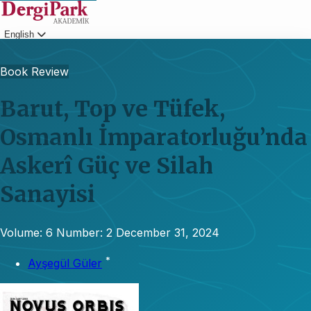
English
Login
Book Review
Barut, Top ve Tüfek,
Osmanlı İmparatorluğu’nda
Askerî Güç ve Silah
Sanayisi
Volume: 6
Number: 2
December 31, 2024
*
Ayşegül Güler