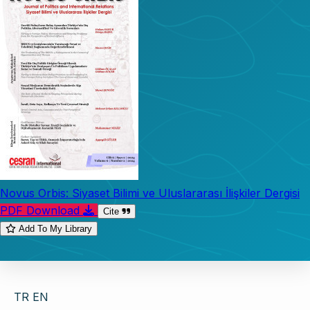
Novus Orbis: Siyaset Bilimi ve Uluslararası İlişkiler Dergisi
PDF Download
Cite
Add To My Library
TR
EN