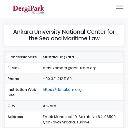
Ankara University National Center for
the Sea and Maritime Law
Concessionaire
Mustafa Başkara
E-Mail
dehukamder@dehukam.org
Phone
+90 321 212 11 89
Institution Web
https://dehukam.org
Site
City
Ankara
Address
Emek Mahallesi, 19. Sokak. No:84, 06590
Çankaya/Ankara, Türkiye