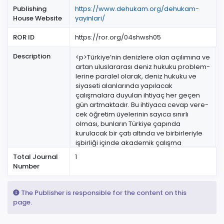
Publishing
https://www.dehukam.org/dehukam-
House Website
yayinlari/
ROR ID
https://ror.org/04shwsh05
Description
<p>Türkiye’nin denizlere olan açılımına ve
artan uluslararası deniz hukuku problem­
lerine paralel olarak, deniz hukuku ve
siyaseti alanlarında yapılacak
çalışmalara duyulan ihtiyaç her geçen
gün artmaktadır. Bu ihtiyaca cevap vere­
cek öğretim üyelerinin sayıca sınırlı
olması, bunların Türkiye çapında
kurulacak bir çatı altında ve birbirleriyle
işbirliği içinde akademik çalışma
yürütmesini ge­rekli kılmaktadır. 2014/6798
Total Journal
1
sayılı Bakanlar Kurulu Kararı ile kabul
Number
edilen “Türkiye Ulusal Deniz Araştırma
Stratejisi (TUDAS) Belgesi” (2 Ekim 2014
tarihli ve 29137 sayılı Resmi Gazete)
The Publisher is responsible for the content on this
eylem planının önceliklerinden bir tanesi
page.
de, “deniz hukuku” alanında araştırmacı
insan gücü kapasitesinin güçlendirilmesi