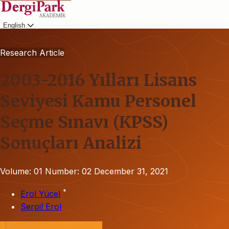
English
Login
Research Article
2003-2016 Yılları Lisans
Seviyesi Kamu Personel
Seçme Sınavı (KPSS)
Sonuçları Analizi
Volume: 01
Number: 02
December 31, 2021
*
Erol Yücel
Serpil Erol