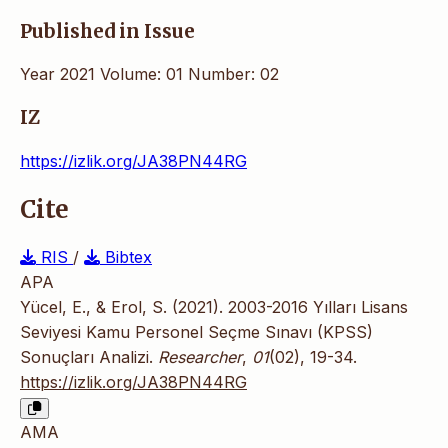
Published in Issue
Year 2021 Volume: 01 Number: 02
IZ
https://izlik.org/JA38PN44RG
Cite
RIS
/
Bibtex
APA
Yücel, E., & Erol, S. (2021). 2003-2016 Yılları Lisans
Seviyesi Kamu Personel Seçme Sınavı (KPSS)
Sonuçları Analizi.
Researcher
,
01
(02), 19-34.
https://izlik.org/JA38PN44RG
AMA