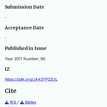
Submission Date
-
Acceptance Date
-
Published in Issue
Year 2011 Number: 80
IZ
https://izlik.org/JA42YP22UL
Cite
RIS
/
Bibtex