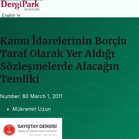
English
Login
Kamu İdarelerinin Borçlu
Taraf Olarak Yer Aldığı
Sözleşmelerde Alacağın
Temliki
Number: 80
March 1, 2011
Mükremin Uzun