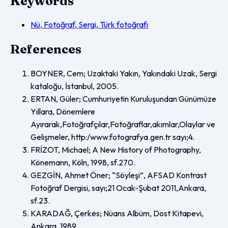
Keywords
Nü, Fotoğraf, Sergi, Türk fotoğrafı
References
BOYNER, Cem; Uzaktaki Yakın, Yakındaki Uzak, Sergi
kataloğu, İstanbul, 2005.
ERTAN, Güler; Cumhuriyetin Kuruluşundan Günümüze
Yıllara, Dönemlere
Ayırarak,Fotoğrafçılar,Fotoğraflar,akımlar,Olaylar ve
Gelişmeler, http:/www.fotografya.gen.tr sayı;4.
FRİZOT, Michael; A New History of Photography,
Könemann, Köln, 1998, sf.270.
GEZGİN, Ahmet Öner; “Söyleşi”, AFSAD Kontrast
Fotoğraf Dergisi, sayı;21 Ocak-Şubat 2011,Ankara,
sf.23.
KARADAĞ, Çerkes; Nüans Albüm, Dost Kitapevi,
Ankara, 1989.