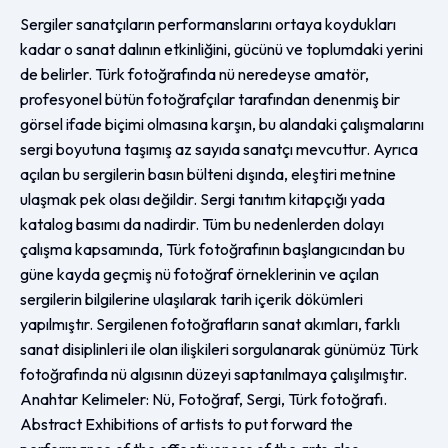
Sergiler sanatçıların performanslarını ortaya koydukları
kadar o sanat dalının etkinliğini, gücünü ve toplumdaki yerini
de belirler. Türk fotoğrafında nü neredeyse amatör,
profesyonel bütün fotoğrafçılar tarafından denenmiş bir
görsel ifade biçimi olmasına karşın, bu alandaki çalışmalarını
sergi boyutuna taşımış az sayıda sanatçı mevcuttur. Ayrıca
açılan bu sergilerin basın bülteni dışında, eleştiri metnine
ulaşmak pek olası değildir. Sergi tanıtım kitapçığı yada
katalog basımı da nadirdir. Tüm bu nedenlerden dolayı
çalışma kapsamında, Türk fotoğrafının başlangıcından bu
güne kayda geçmiş nü fotoğraf örneklerinin ve açılan
sergilerin bilgilerine ulaşılarak tarih içerik dökümleri
yapılmıştır. Sergilenen fotoğrafların sanat akımları, farklı
sanat disiplinleri ile olan ilişkileri sorgulanarak günümüz Türk
fotoğrafında nü algısının düzeyi saptanılmaya çalışılmıştır.
Anahtar Kelimeler: Nü, Fotoğraf, Sergi, Türk fotoğrafı.
Abstract Exhibitions of artists to put forward the