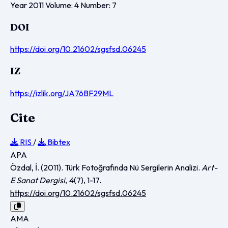
Year 2011 Volume: 4 Number: 7
DOI
https://doi.org/10.21602/sgsfsd.06245
IZ
https://izlik.org/JA76BF29ML
Cite
RIS
/
Bibtex
APA
Özdal, İ. (2011). Türk Fotoğrafında Nü Sergilerin Analizi.
Art-
E Sanat Dergisi
,
4
(7), 1-17.
https://doi.org/10.21602/sgsfsd.06245
AMA