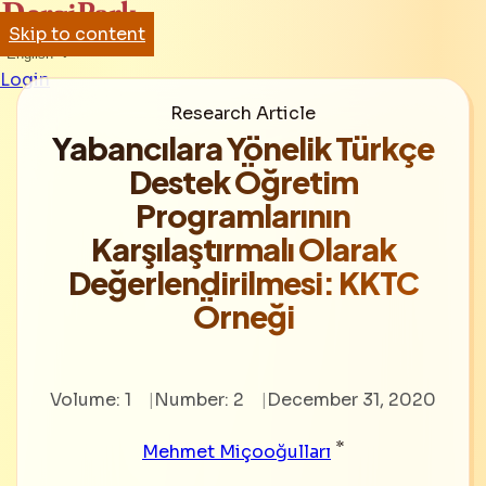
Skip to content
English
Login
Research Article
Yabancılara Yönelik Türkçe
Destek Öğretim
Programlarının
Karşılaştırmalı Olarak
Değerlendirilmesi: KKTC
Örneği
Volume: 1
Number: 2
December 31, 2020
*
Mehmet Miçooğulları