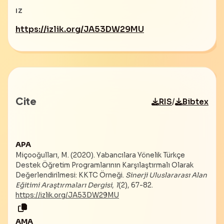
IZ
https://izlik.org/JA53DW29MU
Cite
/
RIS
Bibtex
APA
Miçooğulları, M. (2020). Yabancılara Yönelik Türkçe
Destek Öğretim Programlarının Karşılaştırmalı Olarak
Değerlendirilmesi: KKTC Örneği.
Sinerji Uluslararası Alan
Eğitimi Araştırmaları Dergisi
,
1
(2), 67-82.
https://izlik.org/JA53DW29MU
AMA