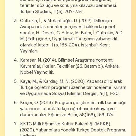
terimler sözlüğü ve konuşma kılavuzu denemesi.
Turkish Studies, 11(3), 707-734.
Gültekin, İ., & Melanlıoğlu, D. (2017). Diller için
Avrupa ortak öneriler çerçevesi hakkında genel
sorular. H. Develi, C. Yıldız, M. Balcı, İ. Gültekin, & D.
M. (Edt.) içinde, Uygulamalı Türkçenin yabancı dil
olarak el kitabı-I (s. 135-204). İstanbul: Kesit
Yayınları.
Karasar, N. (2014). Bilimsel Araştırma Yöntemi:
Kavramlar, İlkeler, Teknikler (26. Basım b.). Ankara:
Nobel Yayıncılık.
Kaya, M., & Kardaş, M. N. (2020). Yabancı dil olarak
Türkçe öğretim programı üzerine bir inceleme. Kuram
ve Uygulamada Sosyal Bilimler Dergisi, 4(1), 1-20.
Koçer, Ö. (2013). Program geliştirmenin ilk basamağı:
yabancı dil olarak Türkçe öğretiminde ihtiyaç ve
durum analizi. Eğitim ve Bilim, 38(169), 159-174.
KKTC Milli Eğitim ve Kültür Bakanlığı (MEKB).
(2020). Yabancılara Yönelik Türkçe Destek Programı.