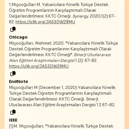
1.Miçooğulları M. Yabancılara Yönelik Türkçe Destek
Öğretim Programlarının Karşılaştırmalı Olarak
Değerlendirilmesi: KKTC Örneği.
Synergy
. 2020;1(2):67-
82.
https://izlik.org/JA53DW29MU
Chicago
Miçooğulları, Mehmet. 2020. “Yabancılara Yönelik Türkçe
Destek Öğretim Programlarının Karşılaştırmalı Olarak
Değerlendirilmesi: KKTC Örneği”.
Sinerji Uluslararası
Alan Eğitimi Araştırmaları Dergisi
1 (2): 67-82.
https://izlik.org/JA53DW29MU
.
EndNote
Miçooğulları M (December 1, 2020) Yabancılara Yönelik
Türkçe Destek Öğretim Programlarının Karşılaştırmalı
Olarak Değerlendirilmesi: KKTC Örneği. Sinerji
Uluslararası Alan Eğitimi Araştırmaları Dergisi 1 2 67–82.
IEEE
[1]M. Miçooğulları, “Yabancılara Yönelik Türkçe Destek