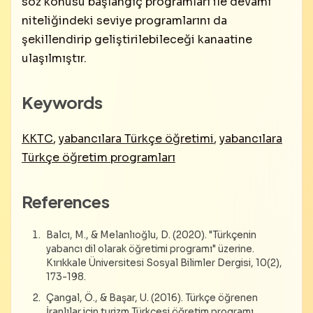
söz konusu başlangıç programları ile devamı
niteliğindeki seviye programlarını da
şekillendirip geliştirilebileceği kanaatine
ulaşılmıştır.
Keywords
KKTC
,
yabancılara Türkçe öğretimi
,
yabancılara
Türkçe öğretim programları
References
Balcı, M., & Melanlıoğlu, D. (2020). "Türkçenin
yabancı dil olarak öğretimi programı" üzerine.
Kırıkkale Üniversitesi Sosyal Bilimler Dergisi, 10(2),
173-198.
Çangal, Ö., & Başar, U. (2016). Türkçe öğrenen
İranlılar için turizm Türkçesi öğretim programı,