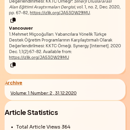
Değerlendirilmesi: KKTC Örneği”.
Sinerji Uluslararası
Alan Eğitimi Araştırmaları Dergisi
, vol. 1, no. 2, Dec. 2020,
pp. 67-82,
https://izlik.org/JA53DW29MU
.
Vancouver
1.Mehmet Miçooğulları. Yabancılara Yönelik Türkçe
Destek Öğretim Programlarının Karşılaştırmalı Olarak
Değerlendirilmesi: KKTC Örneği. Synergy [Internet]. 2020
Dec. 1;1(2):67-82. Available from:
https://izlik.org/JA53DW29MU
Archive
Volume: 1 Number: 2 , 31.12.2020
Article Statistics
Total Article Views
364