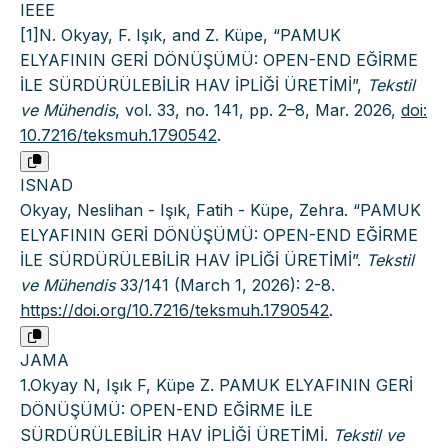
IEEE
[1]N. Okyay, F. Işık, and Z. Küpe, “PAMUK
ELYAFININ GERİ DÖNÜŞÜMÜ: OPEN-END EĞİRME
İLE SÜRDÜRÜLEBİLİR HAV İPLİĞİ ÜRETİMİ”,
Tekstil
ve Mühendis
, vol. 33, no. 141, pp. 2–8, Mar. 2026,
doi:
10.7216/teksmuh.1790542
.
ISNAD
Okyay, Neslihan - Işık, Fatih - Küpe, Zehra. “PAMUK
ELYAFININ GERİ DÖNÜŞÜMÜ: OPEN-END EĞİRME
İLE SÜRDÜRÜLEBİLİR HAV İPLİĞİ ÜRETİMİ”.
Tekstil
ve Mühendis
33/141 (March 1, 2026): 2-8.
https://doi.org/10.7216/teksmuh.1790542
.
JAMA
1.Okyay N, Işık F, Küpe Z. PAMUK ELYAFININ GERİ
DÖNÜŞÜMÜ: OPEN-END EĞİRME İLE
SÜRDÜRÜLEBİLİR HAV İPLİĞİ ÜRETİMİ.
Tekstil ve