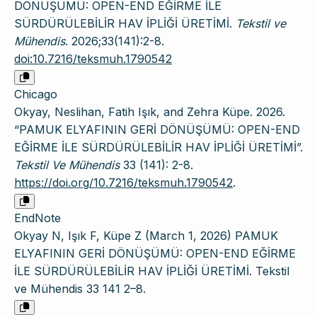
DÖNÜŞÜMÜ: OPEN-END EĞİRME İLE
SÜRDÜRÜLEBİLİR HAV İPLİĞİ ÜRETİMİ.
Tekstil ve
Mühendis
. 2026;33(141):2-8.
doi:10.7216/teksmuh.1790542
Chicago
Okyay, Neslihan, Fatih Işık, and Zehra Küpe. 2026.
“PAMUK ELYAFININ GERİ DÖNÜŞÜMÜ: OPEN-END
EĞİRME İLE SÜRDÜRÜLEBİLİR HAV İPLİĞİ ÜRETİMİ”.
Tekstil Ve Mühendis
33 (141): 2-8.
https://doi.org/10.7216/teksmuh.1790542
.
EndNote
Okyay N, Işık F, Küpe Z (March 1, 2026) PAMUK
ELYAFININ GERİ DÖNÜŞÜMÜ: OPEN-END EĞİRME
İLE SÜRDÜRÜLEBİLİR HAV İPLİĞİ ÜRETİMİ. Tekstil
ve Mühendis 33 141 2–8.