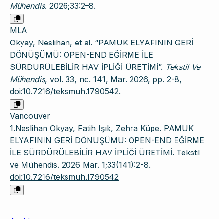
Mühendis
. 2026;33:2–8.
MLA
Okyay, Neslihan, et al. “PAMUK ELYAFININ GERİ
DÖNÜŞÜMÜ: OPEN-END EĞİRME İLE
SÜRDÜRÜLEBİLİR HAV İPLİĞİ ÜRETİMİ”.
Tekstil Ve
Mühendis
, vol. 33, no. 141, Mar. 2026, pp. 2-8,
doi:10.7216/teksmuh.1790542
.
Vancouver
1.Neslihan Okyay, Fatih Işık, Zehra Küpe. PAMUK
ELYAFININ GERİ DÖNÜŞÜMÜ: OPEN-END EĞİRME
İLE SÜRDÜRÜLEBİLİR HAV İPLİĞİ ÜRETİMİ. Tekstil
ve Mühendis. 2026 Mar. 1;33(141):2-8.
doi:10.7216/teksmuh.1790542