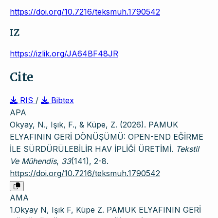
https://doi.org/10.7216/teksmuh.1790542
IZ
https://izlik.org/JA64BF48JR
Cite
RIS
/
Bibtex
APA
Okyay, N., Işık, F., & Küpe, Z. (2026). PAMUK
ELYAFININ GERİ DÖNÜŞÜMÜ: OPEN-END EĞİRME
İLE SÜRDÜRÜLEBİLİR HAV İPLİĞİ ÜRETİMİ.
Tekstil
Ve Mühendis
,
33
(141), 2-8.
https://doi.org/10.7216/teksmuh.1790542
AMA
1.Okyay N, Işık F, Küpe Z. PAMUK ELYAFININ GERİ