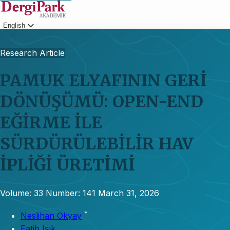
English
Login
Research Article
PAMUK ELYAFININ GERİ
DÖNÜŞÜMÜ: OPEN-END
EĞİRME İLE
SÜRDÜRÜLEBİLİR HAV
İPLİĞİ ÜRETİMİ
Volume: 33
Number: 141
March 31, 2026
*
Neslihan Okyay
Fatih Işık