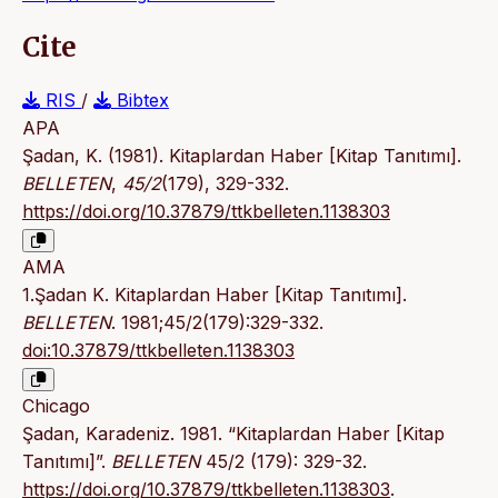
Cite
RIS
/
Bibtex
APA
Şadan, K. (1981). Kitaplardan Haber [Kitap Tanıtımı].
BELLETEN
,
45/2
(179), 329-332.
https://doi.org/10.37879/ttkbelleten.1138303
AMA
1.Şadan K. Kitaplardan Haber [Kitap Tanıtımı].
BELLETEN
. 1981;45/2(179):329-332.
doi:10.37879/ttkbelleten.1138303
Chicago
Şadan, Karadeniz. 1981. “Kitaplardan Haber [Kitap
Tanıtımı]”.
BELLETEN
45/2 (179): 329-32.
https://doi.org/10.37879/ttkbelleten.1138303
.