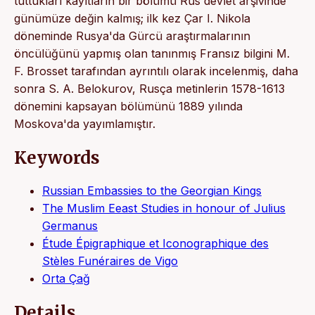
tuttukları kayıtların bir bölümü Rus devlet arşivinde
günümüze değin kalmış; ilk kez Çar I. Nikola
döneminde Rusya'da Gürcü araştırmalarının
öncülüğünü yapmış olan tanınmış Fransız bilgini M.
F. Brosset tarafından ayrıntılı olarak incelenmiş, daha
sonra S. A. Belokurov, Rusça metinlerin 1578-1613
dönemini kapsayan bölümünü 1889 yılında
Moskova'da yayımlamıştır.
Keywords
Russian Embassies to the Georgian Kings
The Muslim Eeast Studies in honour of Julius
Germanus
Étude Épigraphique et Iconographique des
Stèles Funéraires de Vigo
Orta Çağ
Details