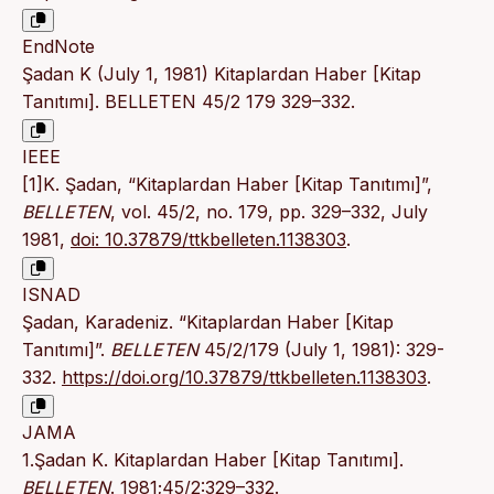
EndNote
Şadan K (July 1, 1981) Kitaplardan Haber [Kitap
Tanıtımı]. BELLETEN 45/2 179 329–332.
IEEE
[1]K. Şadan, “Kitaplardan Haber [Kitap Tanıtımı]”,
BELLETEN
, vol. 45/2, no. 179, pp. 329–332, July
1981,
doi: 10.37879/ttkbelleten.1138303
.
ISNAD
Şadan, Karadeniz. “Kitaplardan Haber [Kitap
Tanıtımı]”.
BELLETEN
45/2/179 (July 1, 1981): 329-
332.
https://doi.org/10.37879/ttkbelleten.1138303
.
JAMA
1.Şadan K. Kitaplardan Haber [Kitap Tanıtımı].
BELLETEN
. 1981;45/2:329–332.