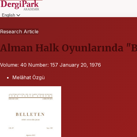
English
Login
Research Article
Alman Halk Oyunlarında "
Volume: 40
Number: 157
January 20, 1976
Melâhat Özgü