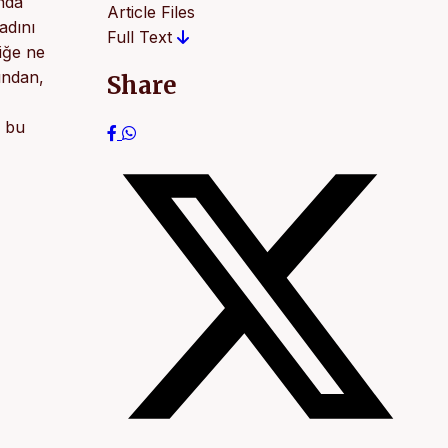
ında
Article Files
 adını
Full Text
liğe ne
ından,
Share
n bu