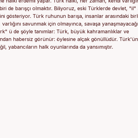
ne halkı erdemli yapar. Türk halkı, her zaman, kendi varlığ
biri de barışçı olmaktır. Biliyoruz, eski Türklerde devlet, "il"
iğini gösteriyor. Türk ruhunun barışa, insanlar arasındaki bir
, varlığını savunmak için olmayınca, savaşa yanaşmayacağ
ürk" ü de şöyle tanımlar: Türk, büyük kahramanlıklar ve
ğından habersiz görünür: öylesine alçak gönüllüdür. Türk'ü
il, yabancıların halk oyunlarında da yansımıştır.