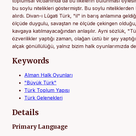
toplumsal vicdanında da bu ilkelerin bulunması öylesi
bu soylu nitelikleri göstermiştir. Bu soylu niteliklerden 
alırdı. Divan-ı Lûgati Türk, "il" in barış anlamına geld
ölçüde duygulu, savaştan ne ölçüde çekingen olduğu
kavgaya katılmayacağından anlaşılır. Ayni sözlük, "T
özverilikler yaptığı zaman, olağan üstü bir şey yaptı
alçak gönüllülüğü, yalnız bizim halk oyunlarımızda değ
Keywords
Alman Halk Oyunları
"Büyük Türk"
Türk Toplum Yapısı
Türk Gelenekleri
Details
Primary Language