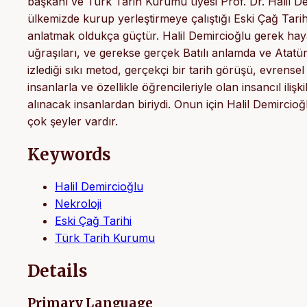
başkanı ve Türk Tarih Kurumu üyesi Prof. Dr. Halil Demi
ülkemizde kurup yerleştirmeye çalıştığı Eski Çağ Tarih
anlatmak oldukça güçtür. Halil Demircioğlu gerek haya
uğraşıları, ve gerekse gerçek Batılı anlamda ve Atatür
izlediği sıkı metod, gerçekçi bir tarih görüşü, evrensel
insanlarla ve özellikle öğrencileriyle olan insancıl iliş
alınacak insanlardan biriydi. Onun için Halil Demircio
çok şeyler vardır.
Keywords
Halil Demircioğlu
Nekroloji
Eski Çağ Tarihi
Türk Tarih Kurumu
Details
Primary Language