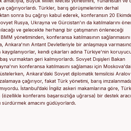
ek amacıyla, Büyük Millet Meclisi yönetimini, Yunanistan ve 
aya çağırıyorlardı. Türkler, barış görüşmelerinin derhal
ıktan sonra bu çağrıyı kabul ederek, konferansın 20 Ekimd
Sovyet Rusya, Ukrayna ve Gürcistan'ın da katılmalarını öner
arılacağı ve gelecekte herhangi bir çatışmanın önleneceği
, BMM yönetiminden, konferansa katılmasının sağlanmasını
a, Ankara'nın Antant Devletleriyle bir anlaşmaya varmasın
kaygılanıyorlar, kendi çıkarları adına Türkiye'nin koruyuc
aş vurmaktan geri kalmıyorlardı. Sovyet Dışişleri Bakan
yna'nın konferansa katılmasını sağlaması için Moskova'da
 üstelerken, Ankara'daki Sovyet diplomatik temsilcisi Aralov
imzalamaya çağırıyor, fakat Türk yönetimi, barış imzalanma
yordu. İstanbul’daki İngiliz askeri makamlarına göre, Türk
(özellikle konferans başarısızlığa uğrarsa) bir destek arac
nı sürdürmek amacını güdüyorlardı.