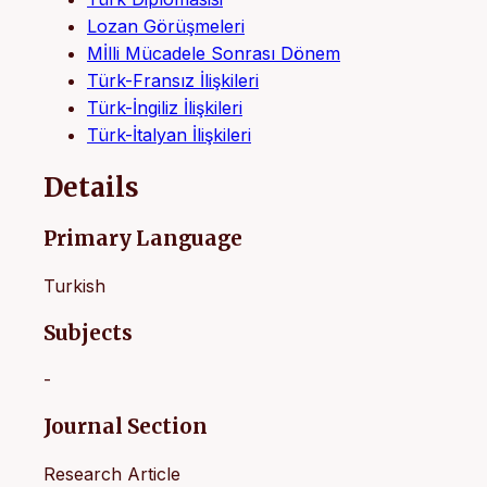
Lozan Görüşmeleri
Mİlli Mücadele Sonrası Dönem
Türk-Fransız İlişkileri
Türk-İngiliz İlişkileri
Türk-İtalyan İlişkileri
Details
Primary Language
Turkish
Subjects
-
Journal Section
Research Article