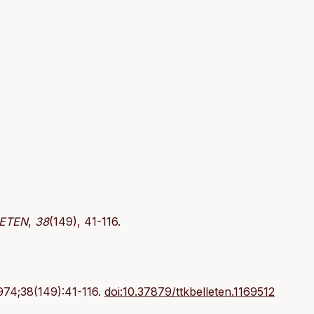
ETEN
,
38
(149), 41-116.
1974;38(149):41-116.
doi:10.37879/ttkbelleten.1169512