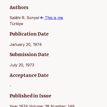
Authors
Salâhi R. Sonyel
This is me
Türkiye
Publication Date
January 20, 1974
Submission Date
July 20, 1973
Acceptance Date
-
Published in Issue
Year 1974 Volume: 38 Number: 149