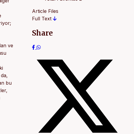
diğer
Article Files
e
Full Text
iyor;
Share
dan ve
usu
ki
 da,
dan bu
ler,
ı