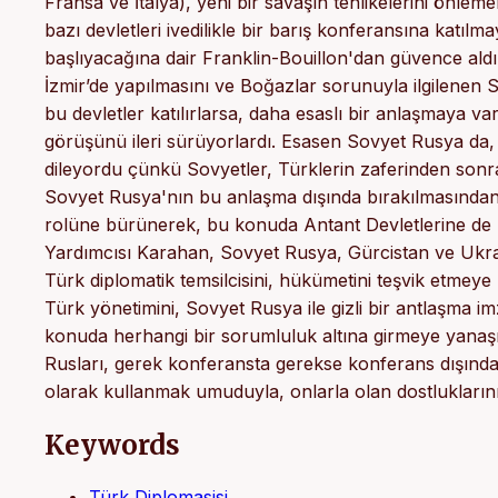
Fransa ve İtalya), yeni bir savaşın tehlikelerini önlem
bazı devletleri ivedilikle bir barış konferansına katılm
başlıyacağına dair Franklin-Bouillon'dan güvence ald
İzmir’de yapılmasını ve Boğazlar sorunuyla ilgilenen 
bu devletler katılırlarsa, daha esaslı bir anlaşmaya v
görüşünü ileri sürüyorlardı. Esasen Sovyet Rusya da
dileyordu çünkü Sovyetler, Türklerin zaferinden sonr
Sovyet Rusya'nın bu anlaşma dışında bırakılmasından 
rolüne bürünerek, bu konuda Antant Devletlerine de b
Yardımcısı Karahan, Sovyet Rusya, Gürcistan ve Ukra
Türk diplomatik temsilcisini, hükümetini teşvik etmeye
Türk yönetimini, Sovyet Rusya ile gizli bir antlaşma 
konuda herhangi bir sorumluluk altına girmeye yanaşmı
Rusları, gerek konferansta gerekse konferans dışında 
olarak kullanmak umuduyla, onlarla olan dostlukları
Keywords
Türk Diplomasisi