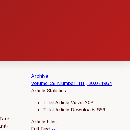
Archive
Volume: 28 Number: 111 , 20.07.1964
Article Statistics
Total Article Views
208
Total Article Downloads
659
Tarih-
Article Files
nıt-
Full Text