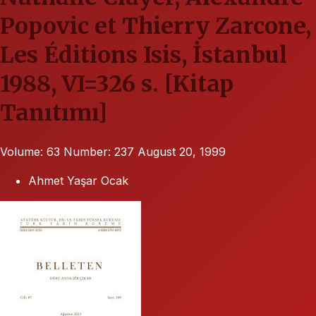
Popovic et Thierry Zarcone,
Les Éditions Isis, İstanbul
1988, VI=326 s. [Kitap
Tanıtımı]
Volume: 63
Number: 237
August 20, 1999
Ahmet Yaşar Ocak