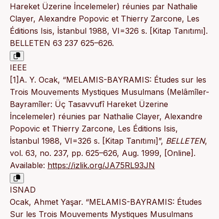
Hareket Üzerine İncelemeler) réunies par Nathalie
Clayer, Alexandre Popovic et Thierry Zarcone, Les
Éditions Isis, İstanbul 1988, VI=326 s. [Kitap Tanıtımı].
BELLETEN 63 237 625–626.
IEEE
[1]A. Y. Ocak, “MELAMIS-BAYRAMIS: Études sur les
Trois Mouvements Mystiques Musulmans (Melâmîler-
Bayramîler: Üç Tasavvufî Hareket Üzerine
İncelemeler) réunies par Nathalie Clayer, Alexandre
Popovic et Thierry Zarcone, Les Éditions Isis,
İstanbul 1988, VI=326 s. [Kitap Tanıtımı]”,
BELLETEN
,
vol. 63, no. 237, pp. 625–626, Aug. 1999, [Online].
Available:
https://izlik.org/JA75RL93JN
ISNAD
Ocak, Ahmet Yaşar. “MELAMIS-BAYRAMIS: Études
Sur les Trois Mouvements Mystiques Musulmans