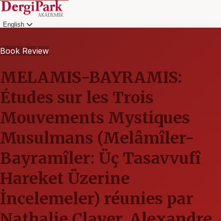
English
Login
Book Review
MELAMIS-BAYRAMIS:
Études sur les Trois
Mouvements Mystiques
Musulmans (Melâmîler-
Bayramîler: Üç Tasavvufî
Hareket Üzerine
İncelemeler) réunies par
Nathalie Clayer, Alexandre