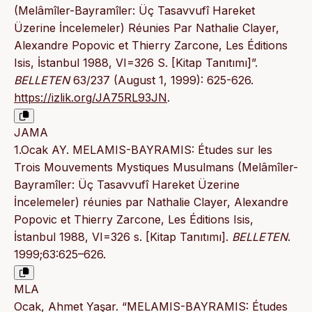
(Melâmîler-Bayramîler: Üç Tasavvufî Hareket
Üzerine İncelemeler) Réunies Par Nathalie Clayer,
Alexandre Popovic et Thierry Zarcone, Les Éditions
Isis, İstanbul 1988, VI=326 S. [Kitap Tanıtımı]”.
BELLETEN
63/237 (August 1, 1999): 625-626.
https://izlik.org/JA75RL93JN
.
JAMA
1.Ocak AY. MELAMIS-BAYRAMIS: Études sur les
Trois Mouvements Mystiques Musulmans (Melâmîler-
Bayramîler: Üç Tasavvufî Hareket Üzerine
İncelemeler) réunies par Nathalie Clayer, Alexandre
Popovic et Thierry Zarcone, Les Éditions Isis,
İstanbul 1988, VI=326 s. [Kitap Tanıtımı].
BELLETEN
.
1999;63:625–626.
MLA
Ocak, Ahmet Yaşar. “MELAMIS-BAYRAMIS: Études