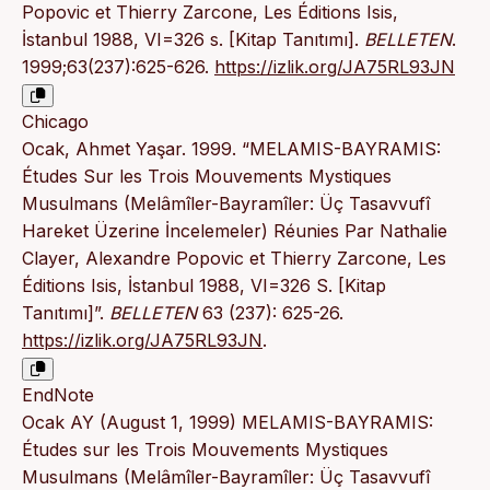
Popovic et Thierry Zarcone, Les Éditions Isis,
İstanbul 1988, VI=326 s. [Kitap Tanıtımı].
BELLETEN
.
1999;63(237):625-626.
https://izlik.org/JA75RL93JN
Chicago
Ocak, Ahmet Yaşar. 1999. “MELAMIS-BAYRAMIS:
Études Sur les Trois Mouvements Mystiques
Musulmans (Melâmîler-Bayramîler: Üç Tasavvufî
Hareket Üzerine İncelemeler) Réunies Par Nathalie
Clayer, Alexandre Popovic et Thierry Zarcone, Les
Éditions Isis, İstanbul 1988, VI=326 S. [Kitap
Tanıtımı]”.
BELLETEN
63 (237): 625-26.
https://izlik.org/JA75RL93JN
.
EndNote
Ocak AY (August 1, 1999) MELAMIS-BAYRAMIS:
Études sur les Trois Mouvements Mystiques
Musulmans (Melâmîler-Bayramîler: Üç Tasavvufî