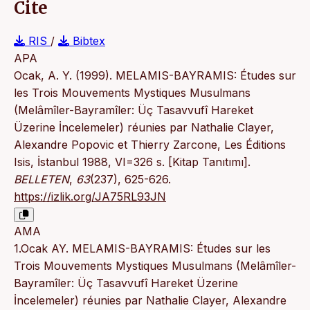
Cite
RIS
/
Bibtex
APA
Ocak, A. Y. (1999). MELAMIS-BAYRAMIS: Études sur
les Trois Mouvements Mystiques Musulmans
(Melâmîler-Bayramîler: Üç Tasavvufî Hareket
Üzerine İncelemeler) réunies par Nathalie Clayer,
Alexandre Popovic et Thierry Zarcone, Les Éditions
Isis, İstanbul 1988, VI=326 s. [Kitap Tanıtımı].
BELLETEN
,
63
(237), 625-626.
https://izlik.org/JA75RL93JN
AMA
1.Ocak AY. MELAMIS-BAYRAMIS: Études sur les
Trois Mouvements Mystiques Musulmans (Melâmîler-
Bayramîler: Üç Tasavvufî Hareket Üzerine
İncelemeler) réunies par Nathalie Clayer, Alexandre