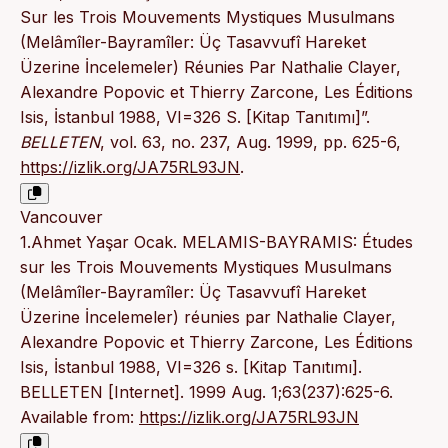
Sur les Trois Mouvements Mystiques Musulmans
(Melâmîler-Bayramîler: Üç Tasavvufî Hareket
Üzerine İncelemeler) Réunies Par Nathalie Clayer,
Alexandre Popovic et Thierry Zarcone, Les Éditions
Isis, İstanbul 1988, VI=326 S. [Kitap Tanıtımı]”.
BELLETEN
, vol. 63, no. 237, Aug. 1999, pp. 625-6,
https://izlik.org/JA75RL93JN
.
Vancouver
1.Ahmet Yaşar Ocak. MELAMIS-BAYRAMIS: Études
sur les Trois Mouvements Mystiques Musulmans
(Melâmîler-Bayramîler: Üç Tasavvufî Hareket
Üzerine İncelemeler) réunies par Nathalie Clayer,
Alexandre Popovic et Thierry Zarcone, Les Éditions
Isis, İstanbul 1988, VI=326 s. [Kitap Tanıtımı].
BELLETEN [Internet]. 1999 Aug. 1;63(237):625-6.
Available from:
https://izlik.org/JA75RL93JN