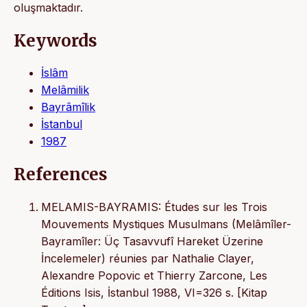
oluşmaktadır.
Keywords
İslâm
Melâmilik
Bayrâmîlik
İstanbul
1987
References
MELAMIS-BAYRAMIS: Études sur les Trois
Mouvements Mystiques Musulmans (Melâmîler-
Bayramîler: Üç Tasavvufî Hareket Üzerine
İncelemeler) réunies par Nathalie Clayer,
Alexandre Popovic et Thierry Zarcone, Les
Éditions Isis, İstanbul 1988, VI=326 s. [Kitap