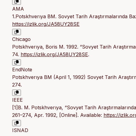
AMA
1.Potskhverıya BM. Sovyet Tarih Araştırmalarında Ba
https://izlik.org/JA58UY28SE
Chicago
Potskhverıya, Boris M. 1992. “Sovyet Tarih Araştırma
74.
https://izlik.org/JA58UY28SE
.
EndNote
Potskhverıya BM (April 1, 1992) Sovyet Tarih Araştı
274.
IEEE
[1]B. M. Potskhverıya, “Sovyet Tarih Araştırmalarınd
261–274, Apr. 1992, [Online]. Available:
https://izlik
ISNAD