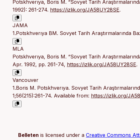
Potskhverıya, Boris M. “Sovyet Tarih Araştırmalarınd
1992): 261-274.
https://izlik.org/JA58UY28SE
.
JAMA
1.Potskhverıya BM. Sovyet Tarih Araştırmalarında Ba
MLA
Potskhverıya, Boris M. “Sovyet Tarih Araştırmalarınd
Apr. 1992, pp. 261-74,
https://izlik.org/JA58UY28SE
.
Vancouver
1.Boris M. Potskhverıya. Sovyet Tarih Araştırmaların
1;56(215):261-74. Available from:
https://izlik.org/J
Belleten
is licensed under a
Creative Commons Attr