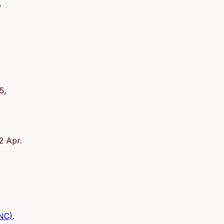
,
5,
2 Apr.
 NC)
.