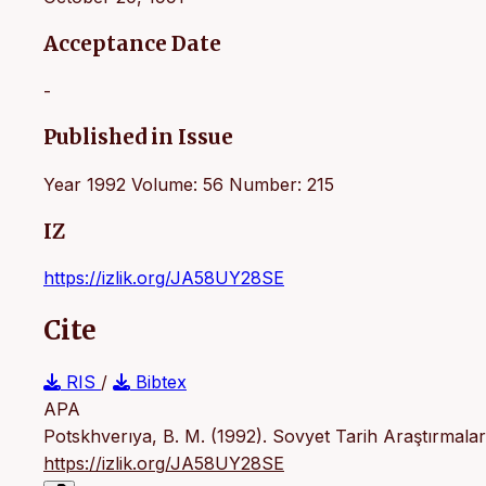
Acceptance Date
-
Published in Issue
Year 1992 Volume: 56 Number: 215
IZ
https://izlik.org/JA58UY28SE
Cite
RIS
/
Bibtex
APA
Potskhverıya, B. M. (1992). Sovyet Tarih Araştırmala
https://izlik.org/JA58UY28SE