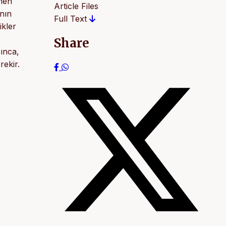
enen
Article Files
nın
Full Text
ikler
Share
sınca,
rekir.