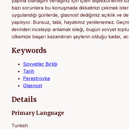
yapma olanağını verdiğiniz için içten teşekkürlerimi 
bazı sorunlara bu konuşmada dikkatinizi çekmek iste
uygulandığı günlerde, glasnost dediğimiz açıklık ve de
yapılıyor. Bunsuz, tabii, hayatımız yenilenemez. Geçmiş
derinden inceleyip anlamak isteği, bugün sovyet toplu
ülkemize başarı kazandıran şeylerin olduğu kadar, acık
Keywords
Sovyetler Birliği
Tarih
Perestroyka
Glasnost
Details
Primary Language
Turkish