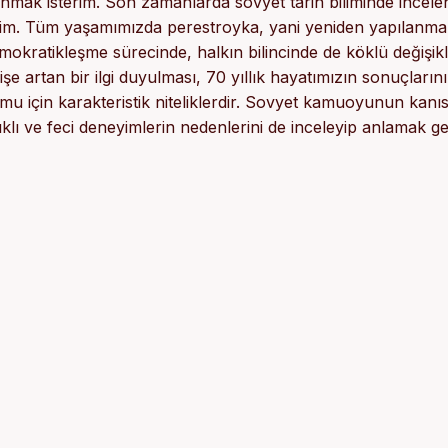
sunmak isterim. Son zamanlarda sovyet tarih biliminde incel
rim. Tüm yaşamımızda perestroyka, yani yeniden yapılanma
mokratikleşme sürecinde, halkın bilincinde de köklü değişikl
e artan bir ilgi duyulması, 70 yıllık hayatımızın sonuçlarını
mu için karakteristik niteliklerdir. Sovyet kamuoyunun kanı
lı ve feci deneyimlerin nedenlerini de inceleyip anlamak ge