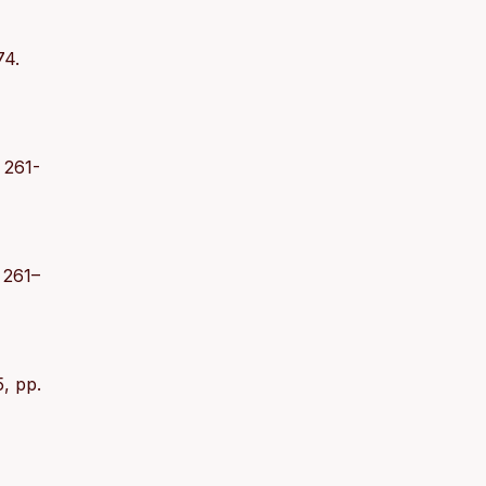
74.
 261-
 261–
5, pp.