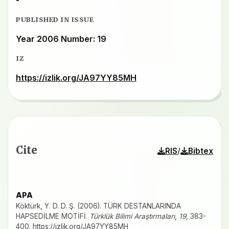
PUBLISHED IN ISSUE
Year 2006 Number: 19
IZ
https://izlik.org/JA97YY85MH
Cite
/
RIS
Bibtex
APA
Köktürk, Y. D. D. Ş. (2006). TÜRK DESTANLARINDA
HAPSEDİLME MOTİFİ.
Türklük Bilimi Araştırmaları
,
19
, 383-
400.
https://izlik.org/JA97YY85MH