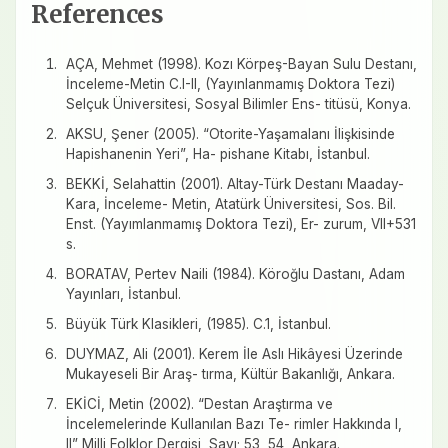
References
AÇA, Mehmet (1998). Kozı Körpeş-Bayan Sulu Destanı,
İnceleme-Metin C.I-II, (Yayınlanmamış Doktora Tezi)
Selçuk Üniversitesi, Sosyal Bilimler Ens- titüsü, Konya.
AKSU, Şener (2005). “Otorite-Yaşamalanı İlişkisinde
Hapishanenin Yeri”, Ha- pishane Kitabı, İstanbul.
BEKKİ, Selahattin (2001). Altay-Türk Destanı Maaday-
Kara, İnceleme- Metin, Atatürk Üniversitesi, Sos. Bil.
Enst. (Yayımlanmamış Doktora Tezi), Er- zurum, VII+531
s.
BORATAV, Pertev Naili (1984). Köroğlu Dastanı, Adam
Yayınları, İstanbul.
Büyük Türk Klasikleri, (1985). C.1, İstanbul.
DUYMAZ, Ali (2001). Kerem İle Aslı Hikâyesi Üzerinde
Mukayeseli Bir Araş- tırma, Kültür Bakanlığı, Ankara.
EKİCİ, Metin (2002). “Destan Araştırma ve
İncelemelerinde Kullanılan Bazı Te- rimler Hakkında I,
II” Milli Folklor Dergisi, Sayı; 53, 54, Ankara.