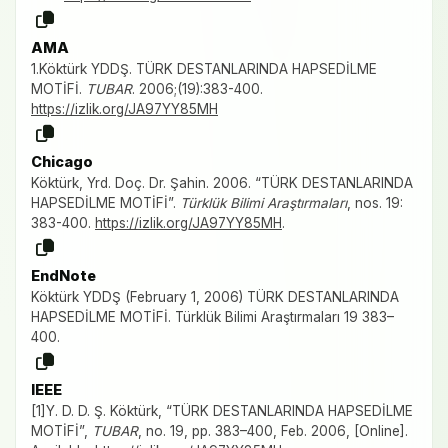
AMA
1.Köktürk YDDŞ. TÜRK DESTANLARINDA HAPSEDİLME
MOTİFİ.
TUBAR
. 2006;(19):383-400.
https://izlik.org/JA97YY85MH
Chicago
Köktürk, Yrd. Doç. Dr. Şahin. 2006. “TÜRK DESTANLARINDA
HAPSEDİLME MOTİFİ”.
Türklük Bilimi Araştırmaları
, nos. 19:
383-400.
https://izlik.org/JA97YY85MH
.
EndNote
Köktürk YDDŞ (February 1, 2006) TÜRK DESTANLARINDA
HAPSEDİLME MOTİFİ. Türklük Bilimi Araştırmaları 19 383–
400.
IEEE
[1]Y. D. D. Ş. Köktürk, “TÜRK DESTANLARINDA HAPSEDİLME
MOTİFİ”,
TUBAR
, no. 19, pp. 383–400, Feb. 2006, [Online].