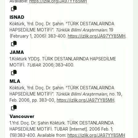
Available:
https://izlik.org/JA97YY85MH
ISNAD
Köktürk, Yrd. Doç. Dr. Şahin. “TÜRK DESTANLARINDA
HAPSEDİLME MOTİFİ”.
Türklük Bilimi Araştırmaları
. 19
(February 1, 2006): 383-400.
https://izlik.org/JA97YY85MH
.
JAMA
1.Köktürk YDDŞ. TÜRK DESTANLARINDA HAPSEDİLME
MOTİFİ.
TUBAR
. 2006;:383–400.
MLA
Köktürk, Yrd. Doç. Dr. Şahin. “TÜRK DESTANLARINDA
HAPSEDİLME MOTİFİ”.
Türklük Bilimi Araştırmaları
, no. 19,
Feb. 2006, pp. 383-00,
https://izlik.org/JA97YY85MH
.
Vancouver
1.Yrd. Doç. Dr. Şahin Köktürk. TÜRK DESTANLARINDA
HAPSEDİLME MOTİFİ. TUBAR [Internet]. 2006 Feb. 1;
(19):383-400. Available from:
https://izlik.org/JA97YY85MH