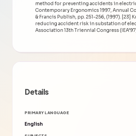
method for preventing accidents in electri
Contemporary Ergonomics 1997, Annual Conf
& Francis Publish, pp. 251-256, (1997). [23] K
reducing accident risk in substation of ele
Association 13th Triennial Congress (IEA’97)
Details
PRIMARY LANGUAGE
English
SUBJECTS