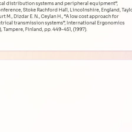
cal distribution systems and peripheral equipment”,
erence, Stoke Rachford Hall, Lincolnshire, England, Tayl
urt M., Dizdar E. N., Ceylan H., “A low cost approach for
ctrical transmission systems”, International Ergonomics
, Tampere, Finland, pp. 449-451, (1997).