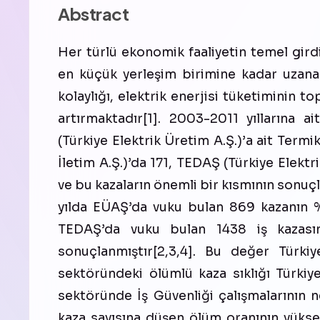
Abstract
Her türlü ekonomik faaliyetin temel girdis
en küçük yerleşim birimine kadar uzanan
kolaylığı, elektrik enerjisi tüketiminin t
artırmaktadır[1]. 2003-2011 yıllarına 
(Türkiye Elektrik Üretim A.Ş.)’a ait Termi
İletim A.Ş.)’da 171, TEDAŞ (Türkiye Elektr
ve bu kazaların önemli bir kısmının sonuçl
yılda EÜAŞ’da vuku bulan 869 kazanın %
TEDAŞ’da vuku bulan 1438 iş kazasın
sonuçlanmıştır[2,3,4]. Bu değer Türkiy
sektöründeki ölümlü kaza sıklığı Türkiy
sektöründe İş Güvenliği çalışmalarının 
kaza sayısına düşen ölüm oranının yüksek