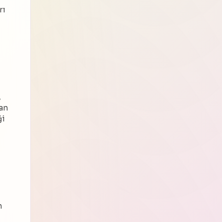
rı
,
,
ean
ği
n