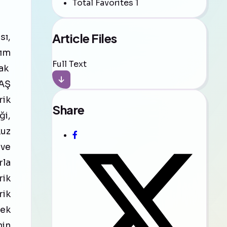
Total Favorites
1
Article Files
sı,
nım
Full Text
rak
ÜAŞ
rik
Share
ği,
kuz
 ve
rla
rik
rik
rek
nin