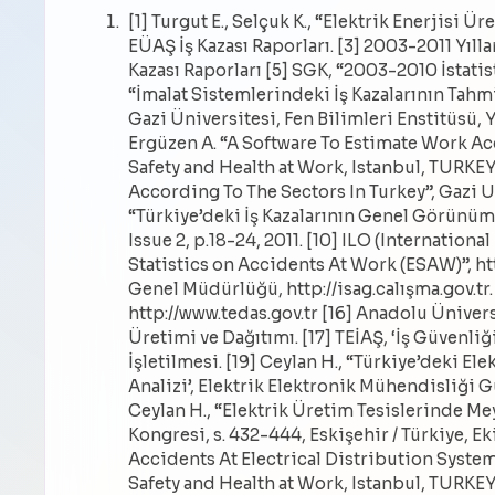
[1] Turgut E., Selçuk K., “Elektrik Enerjisi Ür
EÜAŞ İş Kazası Raporları. [3] 2003-2011 Yılla
Kazası Raporları [5] SGK, “2003-2010 İstatisti
“İmalat Sistemlerindeki İş Kazalarının Tahm
Gazi Üniversitesi, Fen Bilimleri Enstitüsü, 
Ergüzen A. “A Software To Estimate Work A
Safety and Health at Work, Istanbul, TURKEY
According To The Sectors In Turkey”, Gazi U
“Türkiye’deki İş Kazalarının Genel Görünüm
Issue 2, p.18-24, 2011. [10] ILO (International
Statistics on Accidents At Work (ESAW)”, htt
Genel Müdürlüğü, http://isag.calışma.gov.tr. [
http://www.tedas.gov.tr [16] Anadolu Üniver
Üretimi ve Dağıtımı. [17] TEİAŞ, ‘İş Güvenliği
İşletilmesi. [19] Ceylan H., “Türkiye’deki E
Analizi’, Elektrik Elektronik Mühendisliği Gün
Ceylan H., “Elektrik Üretim Tesislerinde Mey
Kongresi, s. 432-444, Eskişehir / Türkiye, Ek
Accidents At Electrical Distribution System
Safety and Health at Work, Istanbul, TURKEY, 2