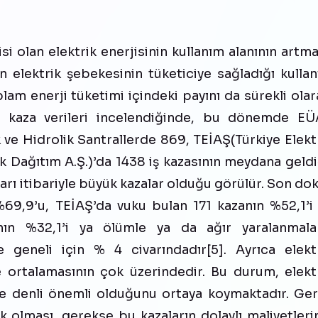
i olan elektrik enerjisinin kullanım alanının artma
 elektrik şebekesinin tüketiciye sağladığı kulla
oplam enerji tüketimi içindeki payını da sürekli ola
ait kaza verileri incelendiğinde, bu dönemde E
k ve Hidrolik Santrallerde 869, TEİAŞ(Türkiye Elekt
ik Dağıtım A.Ş.)’da 1438 iş kazasının meydana geldi
arı itibariyle büyük kazalar olduğu görülür. Son do
69,9’u, TEİAŞ’da vuku bulan 171 kazanın %52,1’i
ın %32,1’i ya ölümle ya da ağır yaralanmala
e geneli için % 4 civarındadır[5]. Ayrıca elekt
e ortalamasının çok üzerindedir. Bu durum, elekt
ne denli önemli olduğunu ortaya koymaktadır. Ge
 olması, gerekse bu kazaların dolaylı maliyetleri