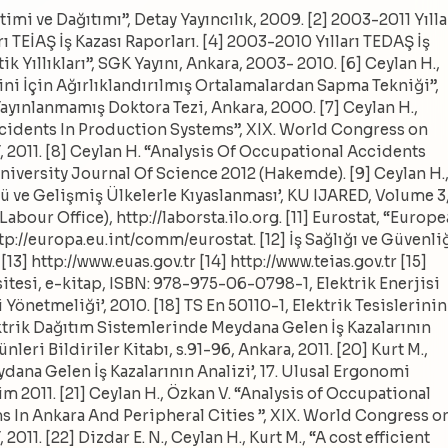
etimi ve Dağıtımı”, Detay Yayıncılık, 2009. [2] 2003-2011 Yılla
rı TEİAŞ İş Kazası Raporları. [4] 2003-2010 Yılları TEDAŞ İş
k Yıllıkları”, SGK Yayını, Ankara, 2003- 2010. [6] Ceylan H.,
ini İçin Ağırlıklandırılmış Ortalamalardan Sapma Tekniği”,
Yayınlanmamış Doktora Tezi, Ankara, 2000. [7] Ceylan H.,
ccidents In Production Systems”, XIX. World Congress on
, 2011. [8] Ceylan H. “Analysis Of Occupational Accidents
niversity Journal Of Science 2012 (Hakemde). [9] Ceylan H.
ü ve Gelişmiş Ülkelerle Kıyaslanması’, KU IJARED, Volume 3
 Labour Office), http://laborsta.ilo.org. [11] Eurostat, “Europ
p://europa.eu.int/comm/eurostat. [12] İş Sağlığı ve Güvenli
13] http://www.euas.gov.tr [14] http://www.teias.gov.tr [15]
sitesi, e-kitap, ISBN: 978-975-06-0798-1, Elektrik Enerjisi
 Yönetmeliği’, 2010. [18] TS En 50110-1, Elektrik Tesislerinin
lektrik Dağıtım Sistemlerinde Meydana Gelen İş Kazalarının
leri Bildiriler Kitabı, s.91-96, Ankara, 2011. [20] Kurt M.,
dana Gelen İş Kazalarının Analizi’, 17. Ulusal Ergonomi
im 2011. [21] Ceylan H., Özkan V. “Analysis of Occupational
s In Ankara And Peripheral Cities ”, XIX. World Congress o
011. [22] Dizdar E. N., Ceylan H., Kurt M., “A cost efficient