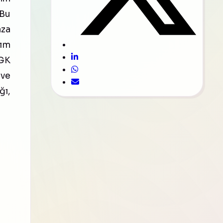
 Bu
aza
tım
SGK
 ve
ğı,