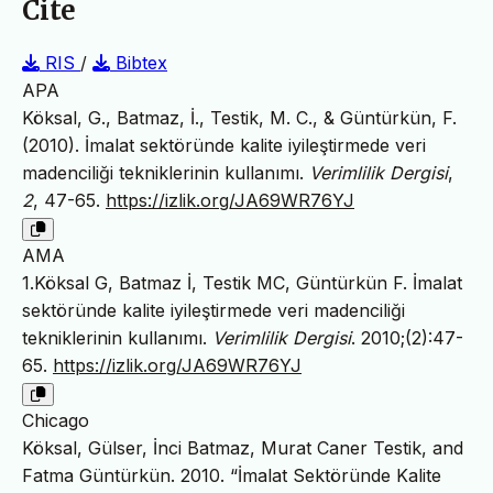
Cite
RIS
/
Bibtex
APA
Köksal, G., Batmaz, İ., Testik, M. C., & Güntürkün, F.
(2010). İmalat sektöründe kalite iyileştirmede veri
madenciliği tekniklerinin kullanımı.
Verimlilik Dergisi
,
2
, 47-65.
https://izlik.org/JA69WR76YJ
AMA
1.Köksal G, Batmaz İ, Testik MC, Güntürkün F. İmalat
sektöründe kalite iyileştirmede veri madenciliği
tekniklerinin kullanımı.
Verimlilik Dergisi
. 2010;(2):47-
65.
https://izlik.org/JA69WR76YJ
Chicago
Köksal, Gülser, İnci Batmaz, Murat Caner Testik, and
Fatma Güntürkün. 2010. “İmalat Sektöründe Kalite