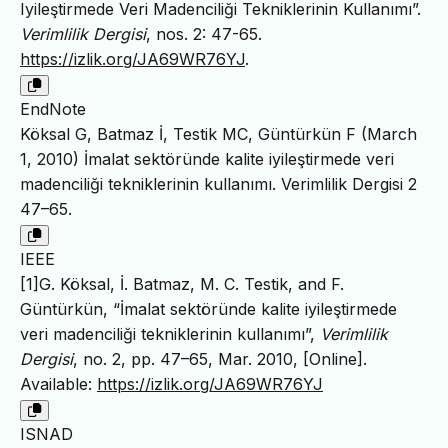
Iyileştirmede Veri Madenciliği Tekniklerinin Kullanımı”.
Verimlilik Dergisi
, nos. 2: 47-65.
https://izlik.org/JA69WR76YJ
.
EndNote
Köksal G, Batmaz İ, Testik MC, Güntürkün F (March
1, 2010) İmalat sektöründe kalite iyileştirmede veri
madenciliği tekniklerinin kullanımı. Verimlilik Dergisi 2
47–65.
IEEE
[1]G. Köksal, İ. Batmaz, M. C. Testik, and F.
Güntürkün, “İmalat sektöründe kalite iyileştirmede
veri madenciliği tekniklerinin kullanımı”,
Verimlilik
Dergisi
, no. 2, pp. 47–65, Mar. 2010, [Online].
Available:
https://izlik.org/JA69WR76YJ
ISNAD