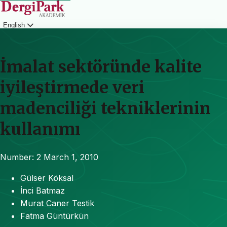
English
Login
İmalat sektöründe kalite
iyileştirmede veri
madenciliği tekniklerinin
kullanımı
Number: 2
March 1, 2010
Gülser Köksal
İnci Batmaz
Murat Caner Testik
Fatma Güntürkün