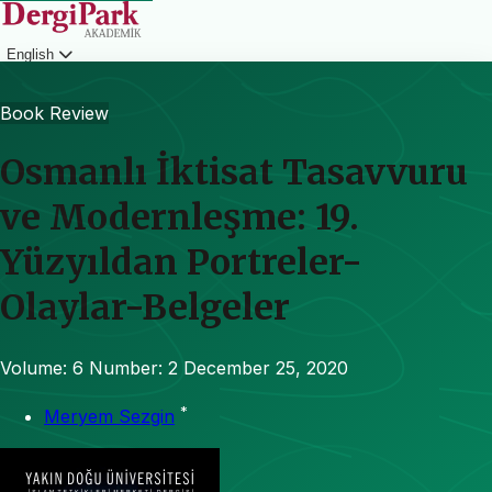
English
Login
Book Review
Osmanlı İktisat Tasavvuru
ve Modernleşme: 19.
Yüzyıldan Portreler-
Olaylar-Belgeler
Volume: 6
Number: 2
December 25, 2020
*
Meryem Sezgin