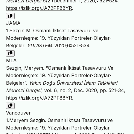
Merkezi Dergisi
6/2 (December 1, 2020): 521-534.
https://izlik.org/JA72PF88YR
.
JAMA
1.Sezgin M. Osmanlı İktisat Tasavvuru ve
Modernleşme: 19. Yüzyıldan Portreler-Olaylar-
Belgeler.
YDUISTEM
. 2020;6:521–534.
MLA
Sezgin, Meryem. “Osmanlı İktisat Tasavvuru Ve
Modernleşme: 19. Yüzyıldan Portreler-Olaylar-
Belgeler”.
Yakın Doğu Üniversitesi İslam Tetkikleri
Merkezi Dergisi
, vol. 6, no. 2, Dec. 2020, pp. 521-34,
https://izlik.org/JA72PF88YR
.
Vancouver
1.Meryem Sezgin. Osmanlı İktisat Tasavvuru ve
Modernleşme: 19. Yüzyıldan Portreler-Olaylar-