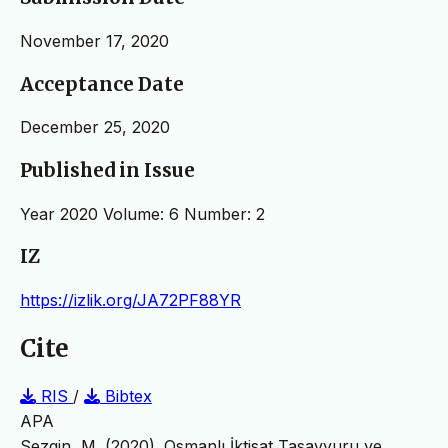
November 17, 2020
Acceptance Date
December 25, 2020
Published in Issue
Year 2020 Volume: 6 Number: 2
IZ
https://izlik.org/JA72PF88YR
Cite
RIS
/
Bibtex
APA
Sezgin, M. (2020). Osmanlı İktisat Tasavvuru ve