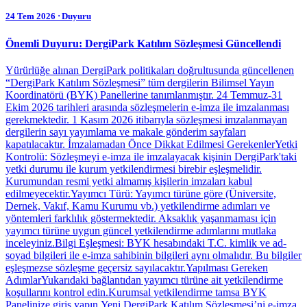
24 Tem 2026
ᐧ
Duyuru
Önemli Duyuru: DergiPark Katılım Sözleşmesi Güncellendi
Yürürlüğe alınan DergiPark politikaları doğrultusunda güncellenen
“DergiPark Katılım Sözleşmesi” tüm dergilerin Bilimsel Yayın
Koordinatörü (BYK) Panellerine tanımlanmıştır. 24 Temmuz-31
Ekim 2026 tarihleri arasında sözleşmelerin e-imza ile imzalanması
gerekmektedir. 1 Kasım 2026 itibarıyla sözleşmesi imzalanmayan
dergilerin sayı yayımlama ve makale gönderim sayfaları
kapatılacaktır. İmzalamadan Önce Dikkat Edilmesi GerekenlerYetki
Kontrolü: Sözleşmeyi e-imza ile imzalayacak kişinin DergiPark'taki
yetki durumu ile kurum yetkilendirmesi birebir eşleşmelidir.
Kurumundan resmi yetki almamış kişilerin imzaları kabul
edilmeyecektir.Yayımcı Türü: Yayımcı türüne göre (Üniversite,
Dernek, Vakıf, Kamu Kurumu vb.) yetkilendirme adımları ve
yöntemleri farklılık göstermektedir. Aksaklık yaşanmaması için
yayımcı türüne uygun güncel yetkilendirme adımlarını mutlaka
inceleyiniz.Bilgi Eşleşmesi: BYK hesabındaki T.C. kimlik ve ad-
soyad bilgileri ile e-imza sahibinin bilgileri aynı olmalıdır. Bu bilgiler
eşleşmezse sözleşme geçersiz sayılacaktır.Yapılması Gereken
AdımlarYukarıdaki bağlantıdan yayımcı türüne ait yetkilendirme
koşullarını kontrol edin.Kurumsal yetkilendirme tamsa BYK
Panelinize giriş yapın.Yeni DergiPark Katılım Sözleşmesi’ni e-imza