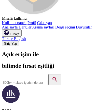
Misafir kullanıcı
Kullanıcı paneli
Profil
Çıkış yap
Ana sayfa
Dergiler
Arama sayfası
Dergi seçimi
Duyurular
Türkçe
Türkçe
English
Giriş Yap
Açık erişim
ile
bilimde fırsat eşitliği