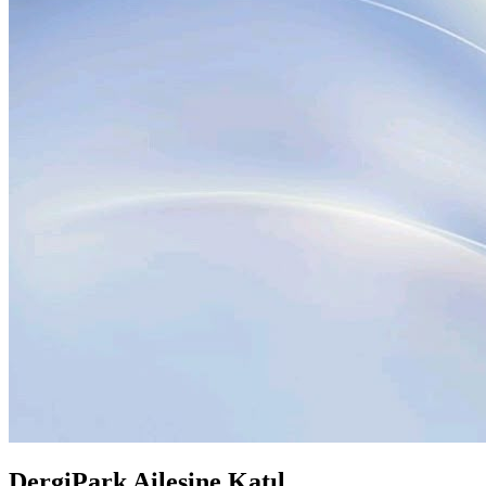
DergiPark Ailesine Katıl