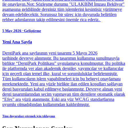
ile onaylayın.Not: Sözleşme durumu "ULAKBİM İmzası Bekliyor"
aşamasına geldiğinde derginiz tüm işlemlerini kesintisiz yürütmeye
devam edebilecektir. Sorunsuz bir süreç için duyuruda belirtilen
rehber adımlarının takip edilmesini önemle rica ederiz.
5 May 2026
ᐧ
Geliştirme
Yeni Ana Sayfa
DergiPark ana sayfasının yeni tasarımı 5 Mayıs 2026
tarihinde devreye alınmıştır. Bu tasarımın kullanıma sunulmasıyla
birlikte “DergiPark Politikası” uygulamaya konulmuştur. Bu politika
ile platformda yer alan akademik dergiler, yayımcılar ve kullanıcılar
için geçerli olan temel ilke, kural ve sorumluluklar belirlenmiştir.
Tüm kullanıcıların işlem yapabilmeleri için bu belgeyi onaylaması
gerekmektedir. Yeni ara yüzle birlikte ilan edilen koşulları sağlayan
dergi başvuruları kabul edilmeye başlanmıştır. Devreye alınan yeni
dergi tasarımlarından seçim yapmayan tüm dergilere otomatik olarak
“Efes” ara yüzü atanmıştır. Eski ara yüz WCAG standartlarına
uyumlu olmadığından kullanımdan kaldırılmıştır.
Tüm duyuruları görmek için tıklayınız