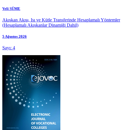
Veli SÜME
Akışkan Akışı, Isı ve Kütle Transferinde Hesaplamalı Yöntemler
(Hesaplamalı Akışkanlar Dinamiği Dahil)
5 Ağustos 2026
Sayı: 4