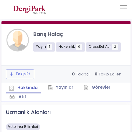
Barış Halaç
Yayın
Hakemlik
CrossRef Atıf
1
0
2
0
0
Takipçi
Takip Edilen
Takip Et
Yayınlar
Görevler
Hakkında
Atıf
Uzmanlık Alanları
Veteriner Bilimleri