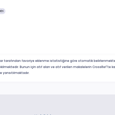
tri
ar tarafından favoriye eklenme istatistiğine göre otomatik belirlenmekte
ekilmektedir. Bunun için atıf alan ve atıf verilen makalelerin CrossRef'te
eme yansıtılmaktadır.