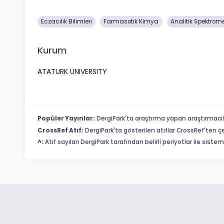
Eczacılık Bilimleri
Farmasotik Kimya
Analitik Spektrome
Kurum
ATATURK UNIVERSITY
Popüler Yayınlar:
DergiPark'ta araştırma yapan araştırmacıl
CrossRef Atıf:
DergiPark'ta gösterilen atıflar CrossRef'ten ç
^:
Atıf sayıları DergiPark tarafından belirli periyotlar ile sist