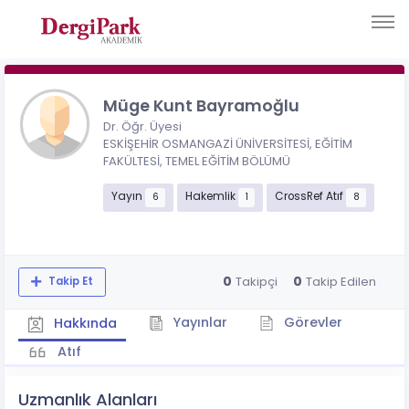
Müge Kunt Bayramoğlu
Dr. Öğr. Üyesi
ESKİŞEHİR OSMANGAZİ ÜNİVERSİTESİ, EĞİTİM
FAKÜLTESİ, TEMEL EĞİTİM BÖLÜMÜ
Yayın
Hakemlik
CrossRef Atıf
6
1
8
0
0
Takipçi
Takip Edilen
Takip Et
Yayınlar
Görevler
Hakkında
Atıf
Uzmanlık Alanları