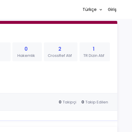
Türkçe
Giriş
0
2
1
Hakemlik
CrossRef Atıf
TR Dizin Atıf
0
0
Takipçi
Takip Edilen