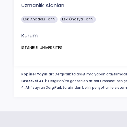
Uzmanlık Alanları
Eski Anadolu Tarihi
Eski Önasya Tarihi
Kurum
İSTANBUL ÜNİVERSİTESİ
Popüler Yayınlar:
DergiPark'ta araştırma yapan araştırmacıl
CrossRef Atıf:
DergiPark'ta gösterilen atıflar CrossRef'ten ç
^:
Atıf sayıları DergiPark tarafından belirli periyotlar ile sist