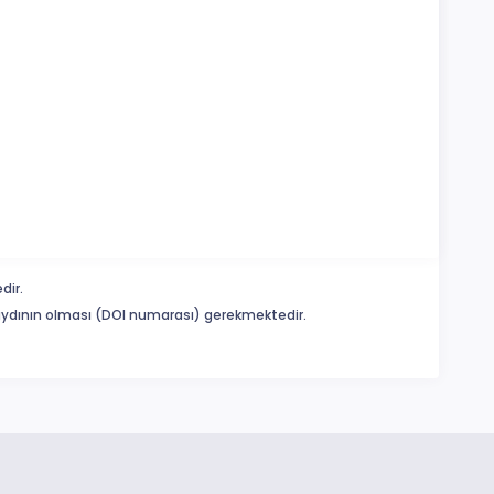
dir.
 kaydının olması (DOI numarası) gerekmektedir.