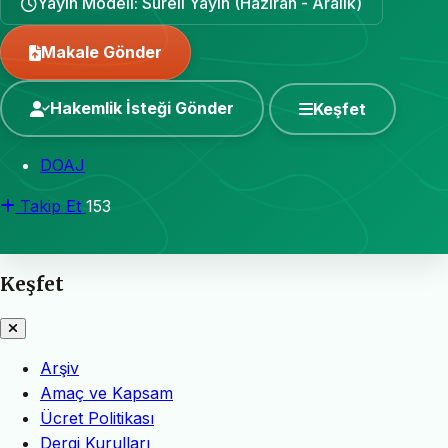
Yayın Modeli: Süreli Yayın (Haziran - Aralık)
Makale Gönder
Hakemlik İsteği Gönder
Keşfet
DOAJ
Takip Et
153
Keşfet
Arşiv
Amaç ve Kapsam
Ücret Politikası
Dergi Kurulları