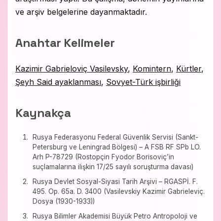
ve arşiv belgelerine dayanmaktadır.
Anahtar Kelimeler
Kazimir Gabrieloviç Vasilevsky
,
Komintern
,
Kürtler
,
Şeyh Said ayaklanması
,
Sovyet-Türk işbirliği
Kaynakça
Rusya Federasyonu Federal Güvenlik Servisi (Sankt-
Petersburg ve Leningrad Bölgesi) – A FSB RF SPb LO.
Arh P-78729 (Rostopçin Fyodor Borisoviç’in
suçlamalarına ilişkin 17/25 sayılı soruşturma davası)
Rusya Devlet Sosyal-Siyasi Tarih Arşivi – RGASPİ. F.
495. Op. 65а. D. 3400 (Vasilevskiy Kazimir Gabrieleviç.
Dosya (1930-1933))
Rusya Bilimler Akademisi Büyük Petro Antropoloji ve