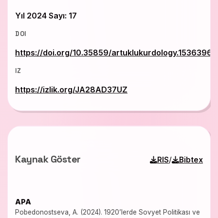
Yıl 2024 Sayı: 17
DOI
https://doi.org/10.35859/artuklukurdology.1536396
IZ
https://izlik.org/JA28AD37UZ
Kaynak Göster
/
RIS
Bibtex
APA
Pobedonostseva, A. (2024). 1920’lerde Sovyet Politikası ve