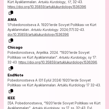
Kürt Ayaklanmaları.
Artuklu Kurdology
,
17
, 32-43.
https://doi.org/10.35859/artuklukurdology.1536396
AMA
1.Pobedonostseva A. 1920’lerde Sovyet Politikası ve Kürt
Ayaklanmaları.
Artuklu Kurdology
. 2024;(17):32-43.
doi:10.35859/artuklukurdology.1536396
Chicago
Pobedonostseva, Anjelika. 2024. “1920’lerde Sovyet
Politikası ve Kürt Ayaklanmaları”.
Artuklu Kurdology
, sy 17:
32-43.
https://doi.org/10.35859/artuklukurdology.1536396
.
EndNote
Pobedonostseva A (01 Eylül 2024) 1920’lerde Sovyet
Politikası ve Kürt Ayaklanmaları. Artuklu Kurdology 17 32–43.
IEEE
[1]A. Pobedonostseva, “1920’lerde Sovyet Politikası ve Kürt
Ayaklanmaları”,
Artuklu Kurdology
, sy 17, ss. 32–43, Eyl.