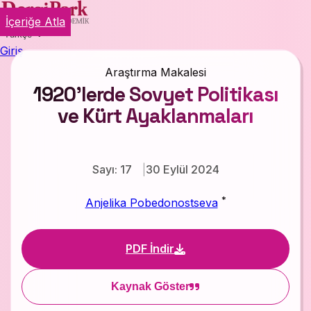
İçeriğe Atla
Türkçe
Giriş
Araştırma Makalesi
1920’lerde Sovyet Politikası
ve Kürt Ayaklanmaları
Sayı: 17
30 Eylül 2024
*
Anjelika Pobedonostseva
PDF İndir
Kaynak Göster