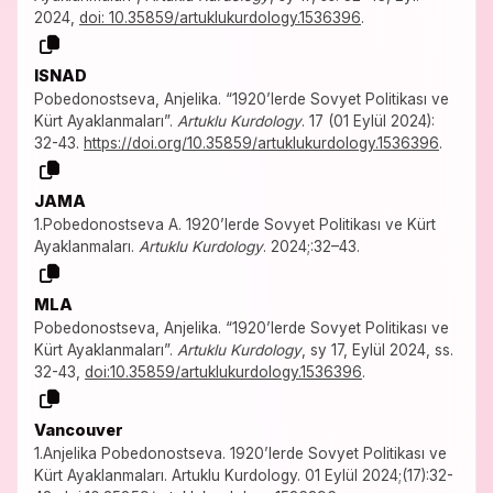
2024,
doi: 10.35859/artuklukurdology.1536396
.
ISNAD
Pobedonostseva, Anjelika. “1920’lerde Sovyet Politikası ve
Kürt Ayaklanmaları”.
Artuklu Kurdology
. 17 (01 Eylül 2024):
32-43.
https://doi.org/10.35859/artuklukurdology.1536396
.
JAMA
1.Pobedonostseva A. 1920’lerde Sovyet Politikası ve Kürt
Ayaklanmaları.
Artuklu Kurdology
. 2024;:32–43.
MLA
Pobedonostseva, Anjelika. “1920’lerde Sovyet Politikası ve
Kürt Ayaklanmaları”.
Artuklu Kurdology
, sy 17, Eylül 2024, ss.
32-43,
doi:10.35859/artuklukurdology.1536396
.
Vancouver
1.Anjelika Pobedonostseva. 1920’lerde Sovyet Politikası ve
Kürt Ayaklanmaları. Artuklu Kurdology. 01 Eylül 2024;(17):32-