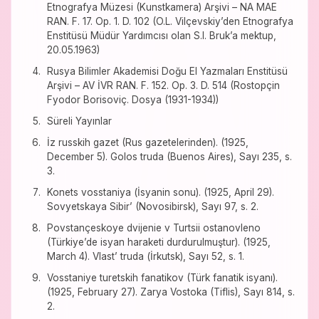
Etnografya Müzesi (Kunstkamera) Arşivi – NA MAE
RAN. F. 17. Op. 1. D. 102 (O.L. Vilçevskiy’den Etnografya
Enstitüsü Müdür Yardımcısı olan S.I. Bruk’a mektup,
20.05.1963)
Rusya Bilimler Akademisi Doğu El Yazmaları Enstitüsü
Arşivi – AV İVR RAN. F. 152. Op. 3. D. 514 (Rostopçin
Fyodor Borisoviç. Dosya (1931-1934))
Süreli Yayınlar
İz russkih gazet (Rus gazetelerinden). (1925,
December 5). Golos truda (Buenos Aires), Sayı 235, s.
3.
Konets vosstaniya (İsyanin sonu). (1925, April 29).
Sovyetskaya Sibir’ (Novosibirsk), Sayı 97, s. 2.
Povstançeskoye dvijenie v Turtsii ostanovleno
(Türkiye’de isyan haraketi durdurulmuştur). (1925,
March 4). Vlast’ truda (İrkutsk), Sayı 52, s. 1.
Vosstaniye turetskih fanatikov (Türk fanatik isyanı).
(1925, February 27). Zarya Vostoka (Tiflis), Sayı 814, s.
2.