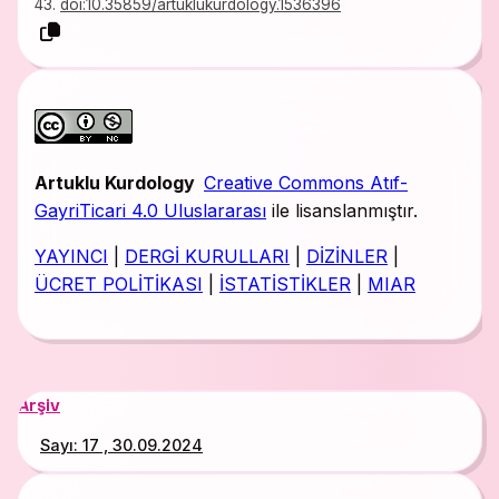
43.
doi:10.35859/artuklukurdology.1536396
Artuklu Kurdology
Creative Commons Atıf-
GayriTicari 4.0 Uluslararası
ile lisanslanmıştır.
YAYINCI
|
DERGİ KURULLARI
|
DİZİNLER
|
ÜCRET POLİTİKASI
|
İSTATİSTİKLER
|
MIAR
Arşiv
Sayı: 17 , 30.09.2024