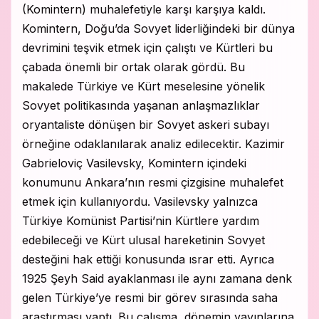
(Komintern) muhalefetiyle karşı karşıya kaldı.
Komintern, Doğu’da Sovyet liderliğindeki bir dünya
devrimini teşvik etmek için çalıştı ve Kürtleri bu
çabada önemli bir ortak olarak gördü. Bu
makalede Türkiye ve Kürt meselesine yönelik
Sovyet politikasında yaşanan anlaşmazlıklar
oryantaliste dönüşen bir Sovyet askeri subayı
örneğine odaklanılarak analiz edilecektir. Kazimir
Gabrieloviç Vasilevsky, Komintern içindeki
konumunu Ankara’nın resmi çizgisine muhalefet
etmek için kullanıyordu. Vasilevsky yalnızca
Türkiye Komünist Partisi’nin Kürtlere yardım
edebileceği ve Kürt ulusal hareketinin Sovyet
desteğini hak ettiği konusunda ısrar etti. Ayrıca
1925 Şeyh Said ayaklanması ile aynı zamana denk
gelen Türkiye’ye resmi bir görev sırasında saha
araştırması yaptı. Bu çalışma, dönemin yayınlarına