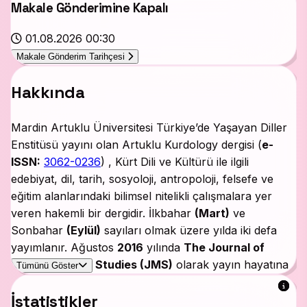
Makale Gönderimine Kapalı
01.08.2026 00:30
Makale Gönderim Tarihçesi
Hakkında
Mardin Artuklu Üniversitesi Türkiye’de Yaşayan Diller
Enstitüsü yayını olan Artuklu Kurdology dergisi (
e-
ISSN:
3062-0236
) , Kürt Dili ve Kültürü ile ilgili
edebiyat, dil, tarih, sosyoloji, antropoloji, felsefe ve
eğitim alanlarındaki bilimsel nitelikli çalışmalara yer
veren hakemli bir dergidir. İlkbahar
(Mart)
ve
Sonbahar
(Eylül)
sayıları olmak üzere yılda iki defa
yayımlanır. Ağustos
2016
yılında
The Journal of
Mesopotamian Studies (JMS)
olarak yayın hayatına
Tümünü Göster
başlayan dergi, hem basılı hem de elektronik olarak
16
İstatistikler
sayı yayımlamıştır.
2024 Eylül
sayısı itibariye
Artuklu