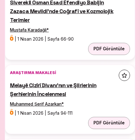
Siverekli Osman Esad Efendiyo Babijin
https://dergipark.org.tr/en/pub/artuklukurdology
Zazaca Mevlidi’nde Coğrafî ve Kozmolojik
We look forward to receiving your valuable
Terimler
contributions to the field of Kurdish Studies.
Mustafa Karadağli
*
|
1 Nisan 2026
|
Sayfa 66-90
PDF Görüntüle
ARAŞTIRMA MAKALESI
Melayê Cizîrî Divanı’nın ve Şiirlerinin
Şerhlerinin İncelenmesi
Muhammed Şerif Azarkan
*
|
1 Nisan 2026
|
Sayfa 94-111
PDF Görüntüle