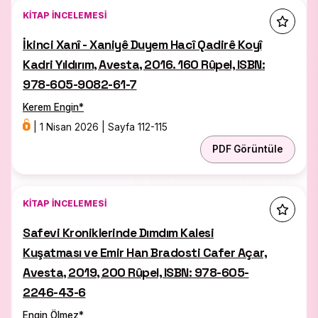
KITAP İNCELEMESI
İkinci Xanî - Xaniyê Duyem Hacî Qadirê Koyî
Kadri Yıldırım, Avesta, 2016. 160 Rûpel, ISBN:
978-605-9082-61-7
Kerem Engin
*
|
1 Nisan 2026
|
Sayfa 112-115
PDF Görüntüle
KITAP İNCELEMESI
Safevi Kroniklerinde Dımdım Kalesi
Kuşatması ve Emir Han Bradosti Cafer Açar,
Avesta, 2019, 200 Rûpel, ISBN: 978-605-
2246-43-6
Engin Ölmez
*