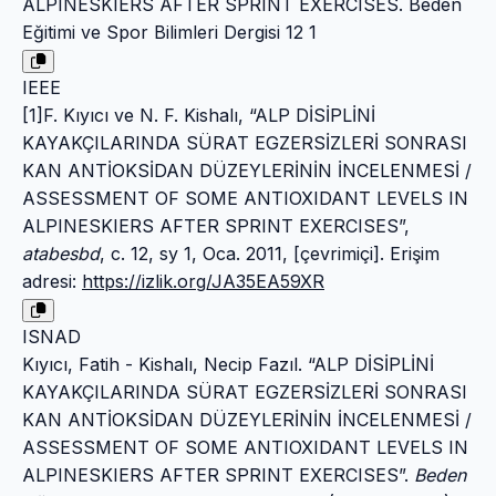
ALPINESKIERS AFTER SPRINT EXERCISES. Beden
Eğitimi ve Spor Bilimleri Dergisi 12 1
IEEE
[1]F. Kıyıcı ve N. F. Kishalı, “ALP DİSİPLİNİ
KAYAKÇILARINDA SÜRAT EGZERSİZLERİ SONRASI
KAN ANTİOKSİDAN DÜZEYLERİNİN İNCELENMESİ /
ASSESSMENT OF SOME ANTIOXIDANT LEVELS IN
ALPINESKIERS AFTER SPRINT EXERCISES”,
atabesbd
, c. 12, sy 1, Oca. 2011, [çevrimiçi]. Erişim
adresi:
https://izlik.org/JA35EA59XR
ISNAD
Kıyıcı, Fatih - Kishalı, Necip Fazıl. “ALP DİSİPLİNİ
KAYAKÇILARINDA SÜRAT EGZERSİZLERİ SONRASI
KAN ANTİOKSİDAN DÜZEYLERİNİN İNCELENMESİ /
ASSESSMENT OF SOME ANTIOXIDANT LEVELS IN
ALPINESKIERS AFTER SPRINT EXERCISES”.
Beden