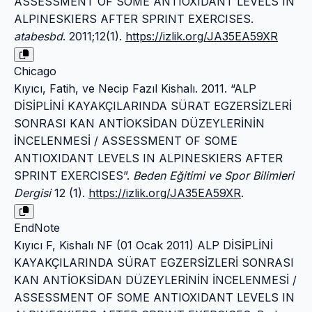
ASSESSMENT OF SOME ANTIOXIDANT LEVELS IN
ALPINESKIERS AFTER SPRINT EXERCISES.
atabesbd
. 2011;12(1).
https://izlik.org/JA35EA59XR
Chicago
Kıyıcı, Fatih, ve Necip Fazıl Kishalı. 2011. “ALP
DİSİPLİNİ KAYAKÇILARINDA SÜRAT EGZERSİZLERİ
SONRASI KAN ANTİOKSİDAN DÜZEYLERİNİN
İNCELENMESİ / ASSESSMENT OF SOME
ANTIOXIDANT LEVELS IN ALPINESKIERS AFTER
SPRINT EXERCISES”.
Beden Eğitimi ve Spor Bilimleri
Dergisi
12 (1).
https://izlik.org/JA35EA59XR
.
EndNote
Kıyıcı F, Kishalı NF (01 Ocak 2011) ALP DİSİPLİNİ
KAYAKÇILARINDA SÜRAT EGZERSİZLERİ SONRASI
KAN ANTİOKSİDAN DÜZEYLERİNİN İNCELENMESİ /
ASSESSMENT OF SOME ANTIOXIDANT LEVELS IN