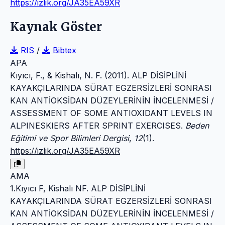
https://izlik.org/JA35EA59XR
Kaynak Göster
RIS
/
Bibtex
APA
Kıyıcı, F., & Kishalı, N. F. (2011). ALP DİSİPLİNİ
KAYAKÇILARINDA SÜRAT EGZERSİZLERİ SONRASI
KAN ANTİOKSİDAN DÜZEYLERİNİN İNCELENMESİ /
ASSESSMENT OF SOME ANTIOXIDANT LEVELS IN
ALPINESKIERS AFTER SPRINT EXERCISES.
Beden
Eğitimi ve Spor Bilimleri Dergisi
,
12
(1).
https://izlik.org/JA35EA59XR
AMA
1.Kıyıcı F, Kishalı NF. ALP DİSİPLİNİ
KAYAKÇILARINDA SÜRAT EGZERSİZLERİ SONRASI
KAN ANTİOKSİDAN DÜZEYLERİNİN İNCELENMESİ /