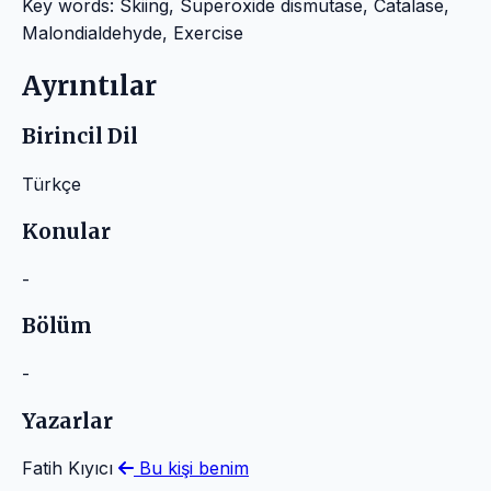
Key words: Skiing, Superoxide dismutase, Catalase,
Malondialdehyde, Exercise
Ayrıntılar
Birincil Dil
Türkçe
Konular
-
Bölüm
-
Yazarlar
Fatih Kıyıcı
Bu kişi benim