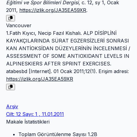
Eğitimi ve Spor Bilimleri Dergisi
, c. 12, sy 1, Ocak
2011,
https://izlik.org/JA35EA59XR
.
Vancouver
1.Fatih Kıyıcı, Necip Fazıl Kishalı. ALP DİSİPLİNİ
KAYAKÇILARINDA SÜRAT EGZERSİZLERİ SONRASI
KAN ANTİOKSİDAN DÜZEYLERİNİN İNCELENMESİ /
ASSESSMENT OF SOME ANTIOXIDANT LEVELS IN
ALPINESKIERS AFTER SPRINT EXERCISES.
atabesbd [Internet]. 01 Ocak 2011;12(1). Erişim adresi:
https://izlik.org/JA35EA59XR
Arşiv
Cilt: 12 Sayı: 1 , 11.01.2011
Makale İstatistikleri
Toplam Görüntülenme Sayısı
1.2B