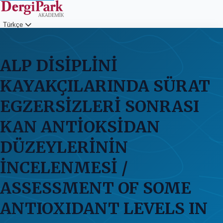
Türkçe
Giriş
ALP DİSİPLİNİ
KAYAKÇILARINDA SÜRAT
EGZERSİZLERİ SONRASI
KAN ANTİOKSİDAN
DÜZEYLERİNİN
İNCELENMESİ /
ASSESSMENT OF SOME
ANTIOXIDANT LEVELS IN