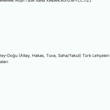
инение Абул Гази Хана Хивинского.М-Л,с.112.)
uzey-Doğu (Altay, Hakas, Tuva, Saha/Yakut) Türk Lehçeleri
aları