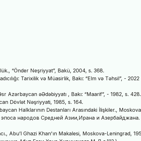
lük., “Önder Neşriyyat”, Bakü, 2004, s. 368.
ılığı: Tarixilik və Müasirlik, Bakı: “Elm və Təhsil”, - 2022 
sr Azərbaycan əƏdəbiyyatı , Bakı: “Maarif”, - 1982, s. 428.
an Dövlət Nəşriyyati, 1985, s. 164.
aycan Halklarının Destanları Arasındaki İlişkiler., Moskova
зи эпоса народов Средней Азии,Ирана и Азербайджана.
ı., Abu’l Ghazi Khan'ın Makalesi, Moskova-Leningrad, 195