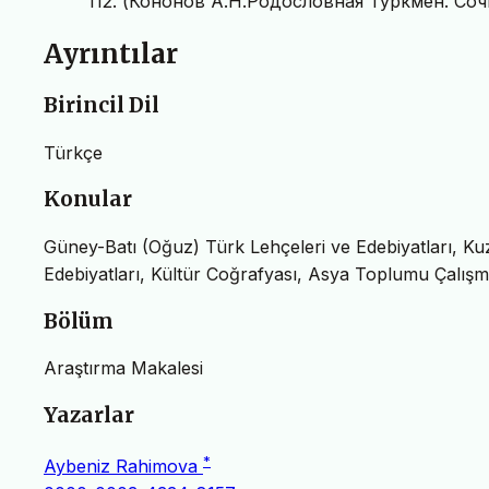
112. (Кононов А.Н.Родословная Туркмен. Соч
Ayrıntılar
Birincil Dil
Türkçe
Konular
Güney-Batı (Oğuz) Türk Lehçeleri ve Edebiyatları, K
Edebiyatları, Kültür Coğrafyası, Asya Toplumu Çalışm
Bölüm
Araştırma Makalesi
Yazarlar
*
Aybeniz Rahimova