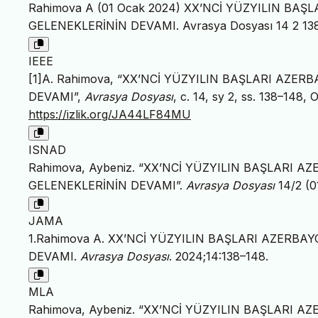
Rahimova A (01 Ocak 2024) XX’NCİ YÜZYILIN B
GELENEKLERİNİN DEVAMI. Avrasya Dosyası 14 2 13
IEEE
[1]A. Rahimova, “XX’NCİ YÜZYILIN BAŞLARI AZ
DEVAMI”,
Avrasya Dosyası
, c. 14, sy 2, ss. 138–148, 
https://izlik.org/JA44LF84MU
ISNAD
Rahimova, Aybeniz. “XX’NCİ YÜZYILIN BAŞLARI
GELENEKLERİNİN DEVAMI”.
Avrasya Dosyası
14/2 (0
JAMA
1.Rahimova A. XX’NCİ YÜZYILIN BAŞLARI AZERB
DEVAMI.
Avrasya Dosyası
. 2024;14:138–148.
MLA
Rahimova, Aybeniz. “XX’NCİ YÜZYILIN BAŞLARI