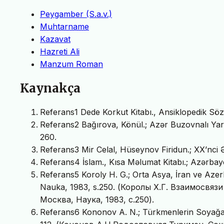
Peygamber (S.a.v.)
Muhtarname
Kazavat
Hazreti Ali
Manzum Roman
Kaynakça
Referans1 Dede Korkut Kitabı., Ansiklopedik Söz
Referans2 Bağırova, Könül.; Azər Buzovnalı Yaradıc
260.
Referans3 Mir Celal, Hüseynov Firidun.; XX’nci Ə
Referans4 İslam., Kısa Məlumat Kitabı.; Azərbayc
Referans5 Koroly H. G.; Orta Asya, İran ve Azerb
Nauka, 1983, s.250. (Королы Х.Г. Взаимосвя
Москва, Наука, 1983, с.250).
Referans6 Kononov A. N.; Türkmenlerin Soyağac