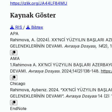
https://izlik.org/JA44LF84MU
Kaynak Göster
RIS
/
Bibtex
APA
Rahimova, A. (2024). XX’NCİ YÜZYILIN BAŞLARI
GELENEKLERİNİN DEVAMI.
Avrasya Dosyası
,
14
(2), 
AMA
1.Rahimova A. XX’NCİ YÜZYILIN BAŞLARI AZERB
DEVAMI.
Avrasya Dosyası
. 2024;14(2):138-148.
https
Chicago
Rahimova, Aybeniz. 2024. “XX’NCİ YÜZYILIN BA
GELENEKLERİNİN DEVAMI”.
Avrasya Dosyası
14 (2):
EndNote