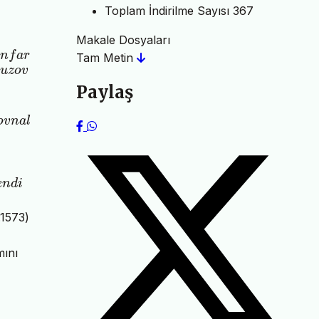
Toplam İndirilme Sayısı
367
Makale Dosyaları
n
f
a
r
Tam Metin
B
u
z
o
v
Paylaş
u
z
o
v
n
a
l
ı
o
v
n
a
l
n
e
∈
a
n
m
ı
ş
i
l
k
M
ü
s
l
ü
m
a
n
l
a
r
l
a
v
e
r
d
i
ğ
i
m
ü
c
a
∂
e
≤
r
e
d
e
e
n
d
i
.1573)
mını