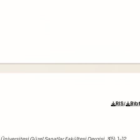
/
RIS
Bib
 Üniversitesi Güzel Sanatlar Fakültesi Dergisi
,
3
(5), 1-12.