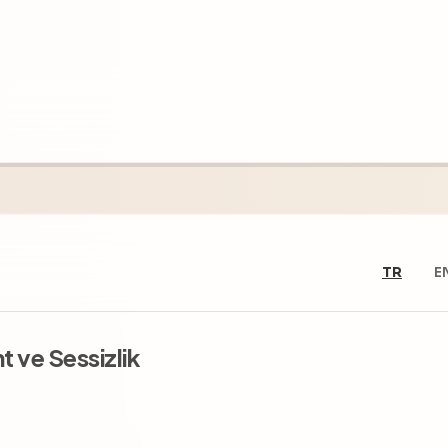
TR
E
t ve Sessizlik