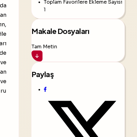
Toplam Favorilere Ekleme Sayısı
zda
1
lan
ın,
Makale Dosyaları
ile
arı
Tam Metin
mde
 ve
nan
Paylaş
 ve
ğru