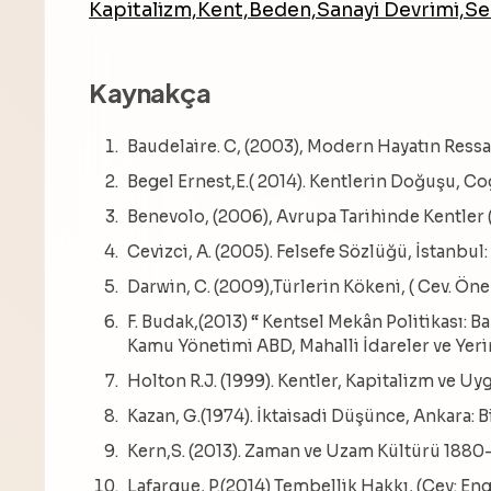
Kapitalizm,Kent,Beden,Sanayi Devrimi,Ses
Kaynakça
Baudelaire. C, (2003), Modern Hayatın Ressamı
Begel Ernest,E.( 2014). Kentlerin Doğuşu, Cogit
Benevolo, (2006), Avrupa Tarihinde Kentler ( 
Cevizci, A. (2005). Felsefe Sözlüğü, İstanbul
Darwin, C. (2009),Türlerin Kökeni, ( Cev. Ön
F. Budak,(2013) “ Kentsel Mekân Politikası: 
Kamu Yönetimi ABD, Mahalli İdareler ve Yer
Holton R.J. (1999). Kentler, Kapitalizm ve Uy
Kazan, G.(1974). İktaisadi Düşünce, Ankara: B
Kern,S. (2013). Zaman ve Uzam Kültürü 1880-1
Lafargue, P.(2014) Tembellik Hakkı, (Çev: Eng