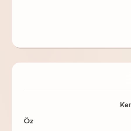
Ken
Öz