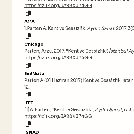
https://izlik.org/JA98XJ74GG
AMA
1.Parten A. Kent ve Sessizlik.
Aydın Sanat
. 2017;3(5
Chicago
Parten, Arzu. 2017. “Kent ve Sessizlik”.
İstanbul Ay
https://izlik.org/JA98XJ74GG
.
EndNote
Parten A (01 Haziran 2017) Kent ve Sessizlik. İsta
12.
IEEE
[1]A. Parten, “Kent ve Sessizlik”,
Aydın Sanat
, c. 3
https://izlik.org/JA98XJ74GG
ISNAD