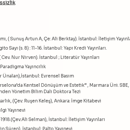
sizlik
, ( Sunuş Artun A, Çe: Ali Berktay). İstanbul: İletişim Yayınl
o Sayı (s. 8) : 11-16. İstanbul: Yapı Kredi Yayınları.
Cev. Nur Nirven). İstanbul ; Literatür Yayınları
: Paradigma Yayıncılık
er Ünalan),İstanbul: Evrensel Basım
Barselona’da Kentsel Dönüşüm ve Estetik” , Marmara Üni. SBE,
inden Yönetim Bilim Dalı Doktora Tezi
garlık, (Çev: Ruşen Keleş), Ankara: İmge Kitabevi
ilgi Yayınevi
918.(Çev:Ali Selman), İstanbul: İletişim Yayınları
in Süren), İstanbul: Palto Yayınevi