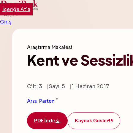
İçeriğe Atla
Türkçe
Giriş
Araştırma Makalesi
Kent ve Sessizli
Cilt: 3
Sayı: 5
1 Haziran 2017
*
Arzu Parten
PDF İndir
Kaynak Göster