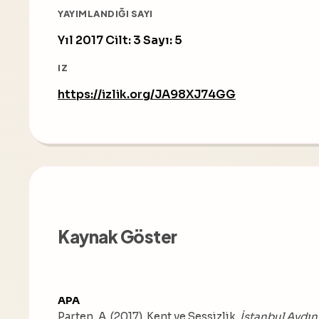
YAYIMLANDIĞI SAYI
Yıl 2017 Cilt: 3 Sayı: 5
IZ
https://izlik.org/JA98XJ74GG
Kaynak Göster
APA
Parten, A. (2017). Kent ve Sessizlik.
İstanbul Aydın