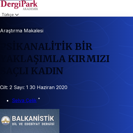
Türkçe
Giriş
Araştırma Makalesi
PSİKANALİTİK BİR
YAKLAŞIMLA KIRMIZI
SAÇLI KADIN
Cilt: 2
Sayı: 1
30 Haziran 2020
*
Selva Çelik