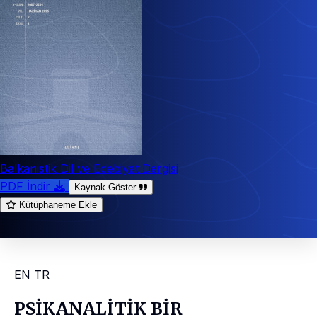
Balkanistik Dil ve Edebiyat Dergisi
PDF İndir
Kaynak Göster
Kütüphaneme Ekle
EN
TR
PSİKANALİTİK BİR