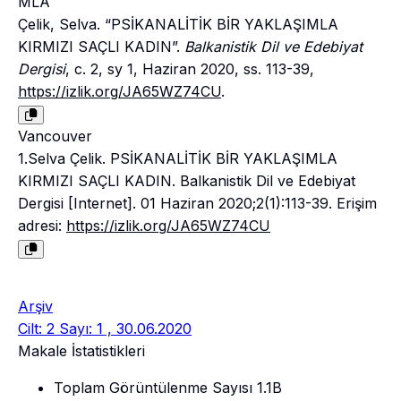
MLA
Çelik, Selva. “PSİKANALİTİK BİR YAKLAŞIMLA
KIRMIZI SAÇLI KADIN”.
Balkanistik Dil ve Edebiyat
Dergisi
, c. 2, sy 1, Haziran 2020, ss. 113-39,
https://izlik.org/JA65WZ74CU
.
Vancouver
1.Selva Çelik. PSİKANALİTİK BİR YAKLAŞIMLA
KIRMIZI SAÇLI KADIN. Balkanistik Dil ve Edebiyat
Dergisi [Internet]. 01 Haziran 2020;2(1):113-39. Erişim
adresi:
https://izlik.org/JA65WZ74CU
Arşiv
Cilt: 2 Sayı: 1 , 30.06.2020
Makale İstatistikleri
Toplam Görüntülenme Sayısı
1.1B