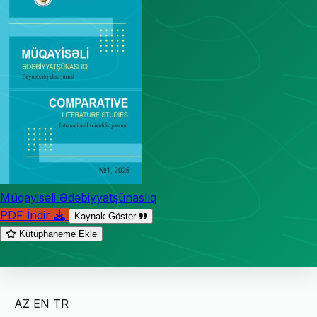
Müqayisəli Ədəbiyyatşünaslıq
PDF İndir
Kaynak Göster
Kütüphaneme Ekle
AZ
EN
TR