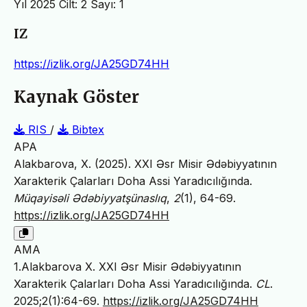
Yıl 2025 Cilt: 2 Sayı: 1
IZ
https://izlik.org/JA25GD74HH
Kaynak Göster
RIS
/
Bibtex
APA
Alakbarova, X. (2025). XXI Əsr Misir Ədəbiyyatının
Xarakterik Çalarları Doha Assi Yaradıcılığında.
Müqayisəli Ədəbiyyatşünaslıq
,
2
(1), 64-69.
https://izlik.org/JA25GD74HH
AMA
1.Alakbarova X. XXI Əsr Misir Ədəbiyyatının
Xarakterik Çalarları Doha Assi Yaradıcılığında.
CL
.
2025;2(1):64-69.
https://izlik.org/JA25GD74HH