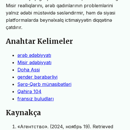
Misir reallıqlarını, ərəb qadınlarının problemlərini
yalnız ədəbi müstəvidə səsləndirmir, həm də siyasi
platformalarda beynəlxalq ictimaiyyətin diqqətinə
çatdırır.
Anahtar Kelimeler
ərəb ədəbiyyatı
Misir ədəbiyyatı
Doha Assi
gender bərabərliyi
Şərq-Qərb münasibətləri
Qahirə 104
fransız buludları
Kaynakça
«Агентство». (2024, ноябрь 19). Retrieved