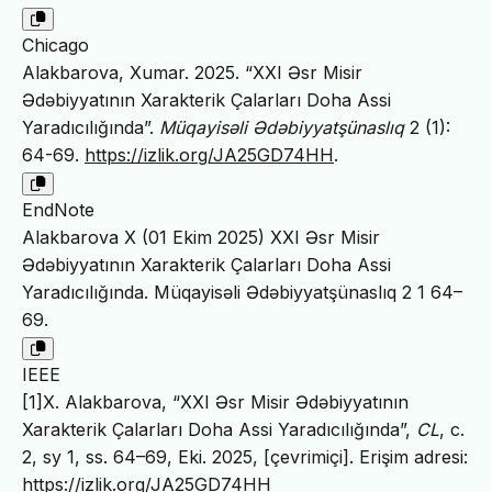
Chicago
Alakbarova, Xumar. 2025. “XXI Əsr Misir
Ədəbiyyatının Xarakterik Çalarları Doha Assi
Yaradıcılığında”.
Müqayisəli Ədəbiyyatşünaslıq
2 (1):
64-69.
https://izlik.org/JA25GD74HH
.
EndNote
Alakbarova X (01 Ekim 2025) XXI Əsr Misir
Ədəbiyyatının Xarakterik Çalarları Doha Assi
Yaradıcılığında. Müqayisəli Ədəbiyyatşünaslıq 2 1 64–
69.
IEEE
[1]X. Alakbarova, “XXI Əsr Misir Ədəbiyyatının
Xarakterik Çalarları Doha Assi Yaradıcılığında”,
CL
, c.
2, sy 1, ss. 64–69, Eki. 2025, [çevrimiçi]. Erişim adresi:
https://izlik.org/JA25GD74HH