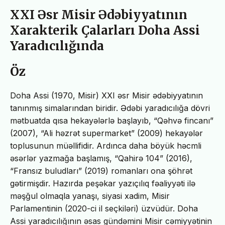
XXI Əsr Misir Ədəbiyyatının
Xarakterik Çalarları Doha Assi
Yaradıcılığında
Öz
Doha Assi (1970, Misir) XXI əsr Misir ədəbiyyatının
tanınmış simalarından biridir. Ədəbi yaradıcılığa dövri
mətbuatda qısa hekayələrlə başlayıb, “Qəhvə fincanı”
(2007), “Ali həzrət supermarket” (2009) hekayələr
toplusunun müəllifidir. Ardınca daha böyük həcmli
əsərlər yazmağa başlamış, “Qahirə 104” (2016),
“Fransız buludları” (2019) romanları ona şöhrət
gətirmişdir. Hazırda peşəkar yazıçılıq fəaliyyəti ilə
məşğul olmaqla yanaşı, siyasi xadim, Misir
Parlamentinin (2020-ci il seçkiləri) üzvüdür. Doha
Assi yaradıcılığının əsas gündəmini Misir cəmiyyətinin