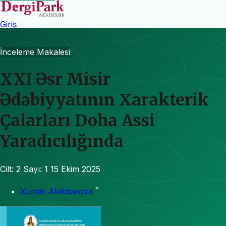
Giriş
İnceleme Makalesi
XXI Əsr Misir
Ədəbiyyatının Xarakterik
Çalarları Doha Assi
Yaradıcılığında
Cilt: 2
Sayı: 1
15 Ekim 2025
*
Xumar Alakbarova