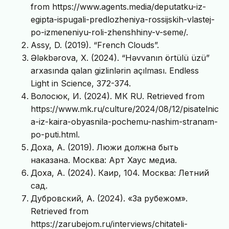
from https://www.agents.media/deputatku-iz-
egipta-ispugali-predlozheniya-rossijskih-vlastej-
po-izmeneniyu-roli-zhenshhiny-v-seme/.
Assy, D. (2019). “French Clouds”.
Ələkbərova, X. (2024). “Həvvanın örtülü üzü”
arxasında qalan gizlinlərin açılması. Endless
Light in Science, 372-374.
Волосюк, И. (2024). МК RU. Retrieved from
https://www.mk.ru/culture/2024/08/12/pisatelnic
a-iz-kaira-obyasnila-pochemu-nashim-stranam-
po-puti.html.
Доха, А. (2019). Люжи должна быть
наказана. Москва: Арт Хаус медиа.
Доха, А. (2024). Каир, 104. Москва: Летний
сад.
Дубровский, А. (2024). «За рубежом».
Retrieved from
https://zarubejom.ru/interviews/chitateli-