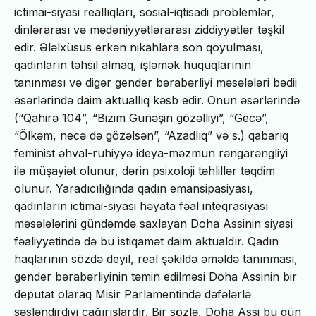
ictimai-siyasi reallıqları, sosial-iqtisadi problemlər,
dinlərarası və mədəniyyətlərarası ziddiyyətlər təşkil
edir. Ələlxüsus erkən nikahlara son qoyulması,
qadınların təhsil almaq, işləmək hüquqlarının
tanınması və digər gender bərabərliyi məsələləri bədii
əsərlərində daim aktuallıq kəsb edir. Onun əsərlərində
(“Qahirə 104”, “Bizim Günəşin gözəlliyi”, “Gecə”,
“Ölkəm, necə də gözəlsən”, “Azadlıq” və s.) qabarıq
feminist əhval-ruhiyyə ideya-məzmun rəngarəngliyi
ilə müşayiət olunur, dərin psixoloji təhlillər təqdim
olunur. Yaradıcılığında qadın emansipasiyası,
qadınların ictimai-siyasi həyata fəal inteqrasiyası
məsələlərini gündəmdə saxlayan Doha Assinin siyasi
fəaliyyətində də bu istiqamət daim aktualdır. Qadın
haqlarının sözdə deyil, real şəkildə əməldə tanınması,
gender bərabərliyinin təmin edilməsi Doha Assinin bir
deputat olaraq Misir Parlamentində dəfələrlə
səsləndirdiyi çağırışlardır. Bir sözlə, Doha Assi bu gün